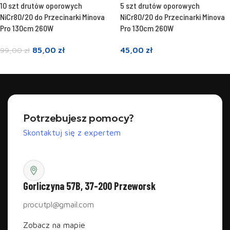
10 szt drutów oporowych
5 szt drutów oporowych
NiCr80/20 do Przecinarki Minova
NiCr80/20 do Przecinarki Minova
Pro 130cm 260W
Pro 130cm 260W
85,00
zł
45,00
zł
99,00
zł
Dodaj do koszyka
Dodaj do koszyka
Potrzebujesz pomocy?
Skontaktuj się z expertem
Gorliczyna 57B, 37-200 Przeworsk
procutpl@gmail.com
Zobacz na mapie