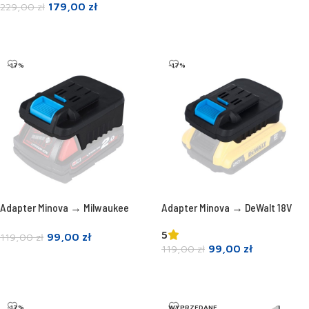
179,00
zł
229,00
zł
Dodaj do koszyka
-17%
-17%
Adapter Minova → Milwaukee
Adapter Minova → DeWalt 18V
5
99,00
zł
119,00
zł
99,00
zł
119,00
zł
Dodaj do koszyka
Dodaj do koszyka
-17%
WYPRZEDANE