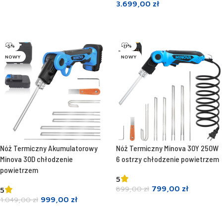
3.699,00
zł
Dodaj do koszyka
Dodaj do koszyka
-5%
-11%
NOWY
NOWY
Nóż Termiczny Akumulatorowy
Nóż Termiczny Minova 30Y 250W
Minova 30D chłodzenie
6 ostrzy chłodzenie powietrzem
powietrzem
5
799,00
zł
899,00
zł
5
999,00
zł
1.049,00
zł
Dodaj do koszyka
Dodaj do koszyka