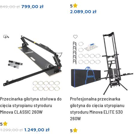
5
799,00
zł
849,00
zł
2.089,00
zł
Dodaj do koszyka
Dodaj do koszyka
-4%
Przecinarka gilotyna stołowa do
Profesjonalna przecinarka
cięcia styropianu styroduru
gilotyna do cięcia styropianu
Minova CLASSIC 260W
styroduru Minova ELITE S30
260W
5
1.249,00
zł
1.299,00
zł
5