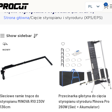
0
PL
Cięcie styropianu i styroduru (XPS/EPS)
EN
Strona główna
Cięcie styropianu i styroduru (XPS/EPS)
SK
CS
HU
Show sidebar
FR
-6%
ES
NOWY
IT
UK
RO
DE
Sieciowe ramie tnące do
Przecinarka gilotyna do cięcia
styropianu MINOVA R10 230V
styropianu styroduru Minova Pro
136cm
260W (Sieć + Akumulator)