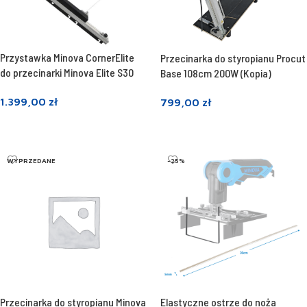
Przystawka Minova CornerElite
Przecinarka do styropianu Procut
do przecinarki Minova Elite S30
Base 108cm 200W (Kopia)
1.399,00
zł
799,00
zł
Dowiedz się więcej
Dowiedz się więcej
WYPRZEDANE
-25%
Przecinarka do styropianu Minova
Elastyczne ostrze do noża