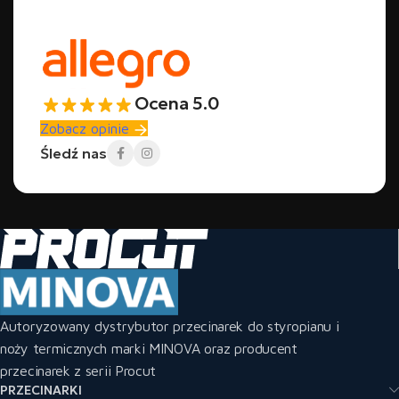
Ocena 5.0
Zobacz opinie
Śledź nas
Autoryzowany dystrybutor przecinarek do styropianu i
noży termicznych marki MINOVA oraz producent
przecinarek z serii Procut
PRZECINARKI