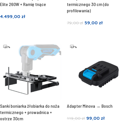
Elite 260W + Ramię tnące
termicznego 30 cm (do
profilowania)
4.499,00
zł
59,00
zł
79,00
zł
Dowiedz się więcej
Dodaj do koszyka
-22%
-17%
Sanki boniarka żłobiarka do noża
Adapter Minova → Bosch
termicznego + prowadnica +
99,00
zł
ostrze 30cm
119,00
zł
Dodaj do koszyka