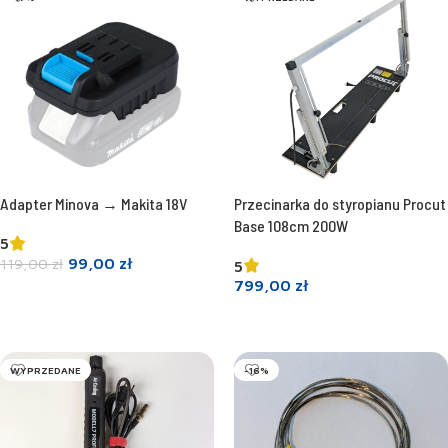
Adapter Minova → Makita 18V
Przecinarka do styropianu Procut
Base 108cm 200W
5
99,00
zł
119,00
zł
5
799,00
zł
Dodaj do koszyka
Dowiedz się więcej
WYPRZEDANE
-16%