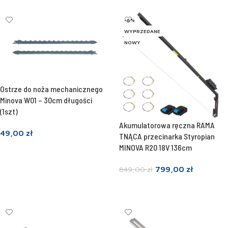
-6%
WYPRZEDANE
NOWY
Ostrze do noża mechanicznego
Minova W01 – 30cm długości
(1szt)
Akumulatorowa ręczna RAMA
49,00
zł
TNĄCA przecinarka Styropian
MINOVA R20 18V 136cm
Dodaj do koszyka
799,00
zł
849,00
zł
Dowiedz się więcej