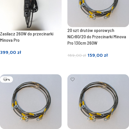
20 szt drutów oporowych
Zasilacz 260W do przecinarki
NiCr80/20 do Przecinarki Minova
Minova Pro
Pro 130cm 260W
399,00
zł
159,00
zł
189,00
zł
Dowiedz się więcej
Dodaj do koszyka
-14%