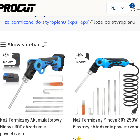
0
PL
Noże do styropianu
EN
Noże termiczne do styropianu (xps, eps)
Noże do styropianu
SK
CS
HU
Show sidebar
FR
-5%
-11%
ES
NOWY
NOWY
IT
UK
RO
DE
Nóż Termiczny Akumulatorowy
Nóż Termiczny Minova 30Y 250W
Minova 30D chłodzenie
6 ostrzy chłodzenie powietrzem
powietrzem
5