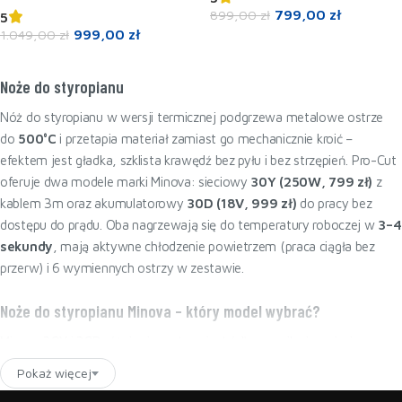
799,00
zł
899,00
zł
5
999,00
zł
1.049,00
zł
Dodaj do koszyka
Dodaj do koszyka
Noże do styropianu
Nóż do styropianu w wersji termicznej podgrzewa metalowe ostrze
do
500°C
i przetapia materiał zamiast go mechanicznie kroić –
efektem jest gładka, szklista krawędź bez pyłu i bez strzępień. Pro-Cut
oferuje dwa modele marki Minova: sieciowy
30Y (250W, 799 zł)
z
kablem 3m oraz akumulatorowy
30D (18V, 999 zł)
do pracy bez
dostępu do prądu. Oba nagrzewają się do temperatury roboczej w
3–4
sekundy
, mają aktywne chłodzenie powietrzem (praca ciągła bez
przerw) i 6 wymiennych ostrzy w zestawie.
Noże do styropianu Minova – który model wybrać?
Minova 30Y i 30D różnią się wyłącznie źródłem zasilania – sieciowy
30Y daje stałą moc 250W, akumulatorowy 30D zapewnia swobodę
Pokaż więcej
ruchu na budowie bez dostępu do gniazdka. Poniższa tabela pokazuje