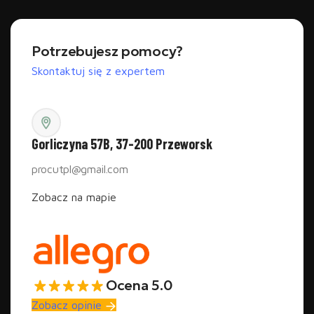
kluczowe różnice, które decydują o wyborze.
Minova 30D
Cecha
Minova 30Y (sieciowy)
Potrzebujesz pomocy?
(akumulatorowy)
Skontaktuj się z expertem
Akumulator 18V (Makita /
Zasilanie
230V, kabel 3m
Bosch / DeWalt /
Milwaukee)
~150W (zależna od
Moc
250W
akumulatora)
Gorliczyna 57B, 37-200 Przeworsk
Temperatura
do 500°C
do 500°C
procutpl@gmail.com
ostrza
Zobacz na mapie
Czas
3–4 s
3–4 s
nagrzewania
Chłodzenie
Aktywne powietrzem
Aktywne powietrzem
Głowica
90°–180° (5 pozycji)
90° (5 pozycji)
obrotowa
Ocena 5.0
Regulacja
3 biegi + pokrętło
3 biegi (Low / Mid / High)
Zobacz opinie
temperatury
mikro-dostrojenia