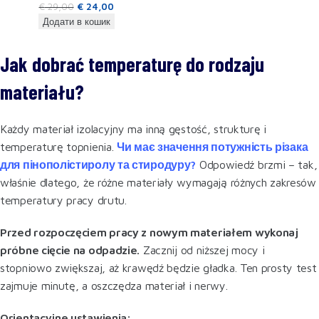
€
29,00
€
24,00
Додати в кошик
Jak dobrać temperaturę do rodzaju
materiału?
Każdy materiał izolacyjny ma inną gęstość, strukturę i
temperaturę topnienia.
Чи має значення потужність різака
для пінополістиролу та стиродуру?
Odpowiedź brzmi – tak,
właśnie dlatego, że różne materiały wymagają różnych zakresów
temperatury pracy drutu.
Przed rozpoczęciem pracy z nowym materiałem wykonaj
próbne cięcie na odpadzie.
Zacznij od niższej mocy i
stopniowo zwiększaj, aż krawędź będzie gładka. Ten prosty test
zajmuje minutę, a oszczędza materiał i nerwy.
Orientacyjne ustawienia: