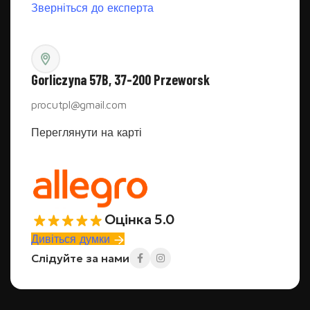
Зверніться до експерта
Gorliczyna 57B, 37-200 Przeworsk
procutpl@gmail.com
Переглянути на карті
Оцінка 5.0
Дивіться думки
Слідуйте за нами