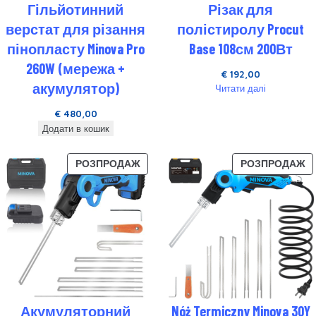
Гільйотинний
Різак для
верстат для різання
полістиролу Procut
пінопласту Minova Pro
Base 108см 200Вт
260W (мережа +
€
192,00
акумулятор)
Читати далі
€
480,00
Додати в кошик
РОЗПРОДАЖ
РОЗПРОДАЖ
Акумуляторний
Nóż Termiczny Minova 30Y