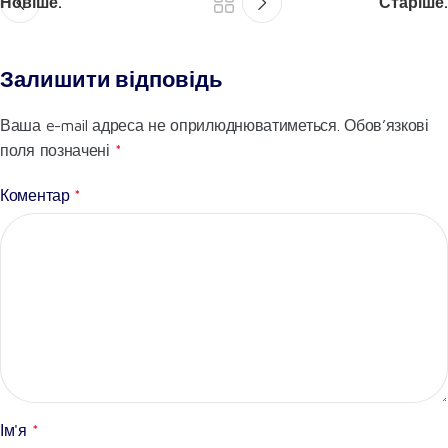
Новіше.
Старіше.
Залишити відповідь
Ваша e-mail адреса не оприлюднюватиметься.
Обов’язкові
поля позначені
*
Коментар
*
Ім'я
*