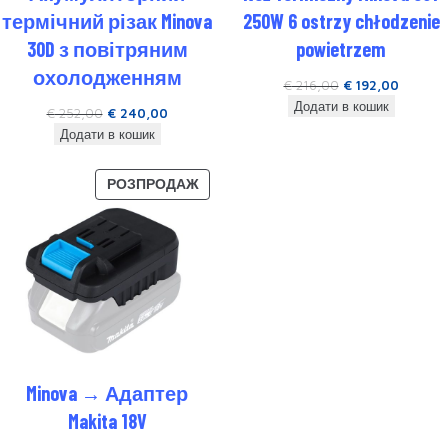
термічний різак Minova
250W 6 ostrzy chłodzenie
30D з повітряним
powietrzem
охолодженням
€
216,00
€
192,00
Додати в кошик
€
252,00
€
240,00
Додати в кошик
РОЗПРОДАЖ
Minova → Адаптер
Makita 18V