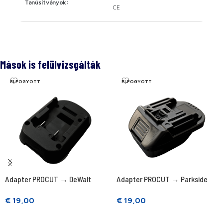
Tanúsítványok:
CE
Mások is felülvizsgálták
ELFOGYOTT
ELFOGYOTT
Adapter PROCUT → DeWalt
Adapter PROCUT → Parkside
€
19,00
€
19,00
Tovább olvasom
Tovább olvasom