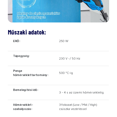
Műszaki adatok:
ERŐ:
250 W
Tápegység:
230 V ~/ 50 Hz
Penge
500 °C-ig
hőmérséklettartomány:
Bemelegítési idő:
3 - 4 s az üzemi hőmérsékletig
Hőmérséklet-
3 fokozat (Low / Mid / High)
szabályozás:
csúszka vezérléssel