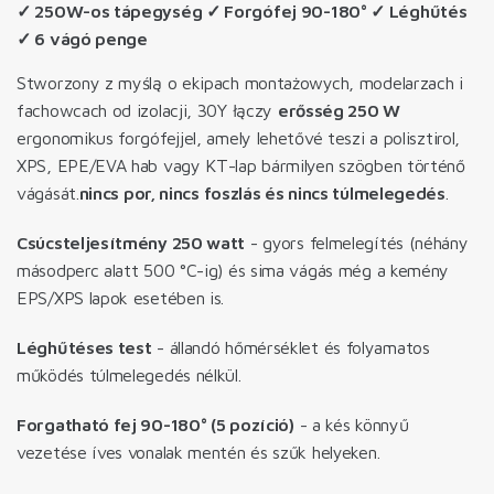
✓ 250W-os tápegység ✓ Forgófej 90-180° ✓ Léghűtés
✓ 6 vágó penge
Stworzony z myślą o ekipach montażowych, modelarzach i
fachowcach od izolacji, 30Y łączy
erősség 250 W
ergonomikus forgófejjel, amely lehetővé teszi a polisztirol,
XPS, EPE/EVA hab vagy KT-lap bármilyen szögben történő
vágását.
nincs por, nincs foszlás és nincs túlmelegedés
.
Csúcsteljesítmény 250 watt
- gyors felmelegítés (néhány
másodperc alatt 500 °C-ig) és sima vágás még a kemény
EPS/XPS lapok esetében is.
Léghűtéses test
- állandó hőmérséklet és folyamatos
működés túlmelegedés nélkül.
Forgatható fej 90-180° (5 pozíció)
- a kés könnyű
vezetése íves vonalak mentén és szűk helyeken.