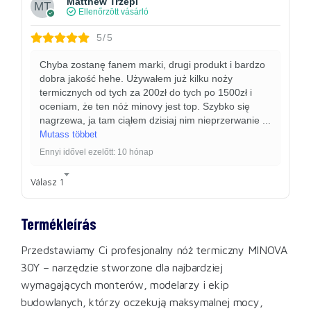
Matthew Trzepi
Ellenőrzött vásárló
5/5
Chyba zostanę fanem marki, drugi produkt i bardzo
dobra jakość hehe. Używałem już kilku noży
termicznych od tych za 200zł do tych po 1500zł i
oceniam, że ten nóż minovy jest top. Szybko się
nagrzewa, ja tam ciąłem dzisiaj nim nieprzerwanie
...
Mutass többet
Ennyi idővel ezelőtt: 10 hónap
Válasz
1
Termékleírás
Przedstawiamy Ci profesjonalny nóż termiczny MINOVA
30Y – narzędzie stworzone dla najbardziej
wymagających monterów, modelarzy i ekip
budowlanych, którzy oczekują maksymalnej mocy,