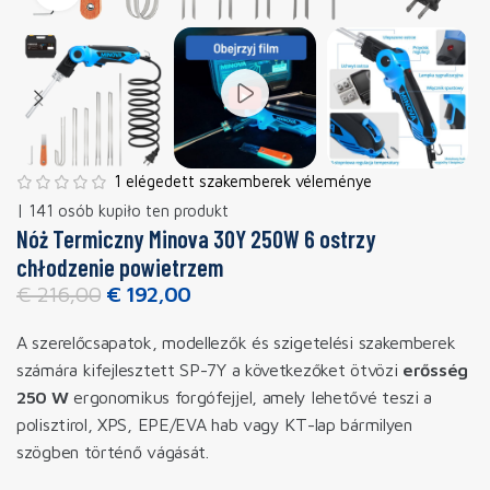
1 elégedett szakemberek véleménye
| 141 osób kupiło ten produkt
Nóż Termiczny Minova 30Y 250W 6 ostrzy
chłodzenie powietrzem
€
216,00
€
192,00
A szerelőcsapatok, modellezők és szigetelési szakemberek
számára kifejlesztett SP-7Y a következőket ötvözi
erősség
250 W
ergonomikus forgófejjel, amely lehetővé teszi a
polisztirol, XPS, EPE/EVA hab vagy KT-lap bármilyen
szögben történő vágását.