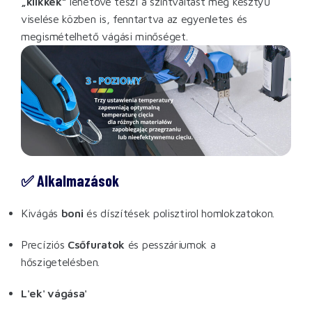
„klikkek”
lehetővé teszi a szintváltást még kesztyű
viselése közben is, fenntartva az egyenletes és
megismételhető vágási minőséget.
✅ Alkalmazások
Kivágás
boni
és díszítések polisztirol homlokzatokon.
Precíziós
Csőfuratok
és pesszáriumok a
hőszigetelésben.
L'ek' vágása'