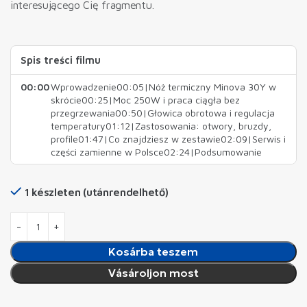
interesującego Cię fragmentu.
Spis treści filmu
00:00
Wprowadzenie00:05|Nóż termiczny Minova 30Y w
skrócie00:25|Moc 250W i praca ciągła bez
przegrzewania00:50|Głowica obrotowa i regulacja
temperatury01:12|Zastosowania: otwory, bruzdy,
profile01:47|Co znajdziesz w zestawie02:09|Serwis i
części zamienne w Polsce02:24|Podsumowanie
1 készleten (utánrendelhető)
Kosárba teszem
Vásároljon most