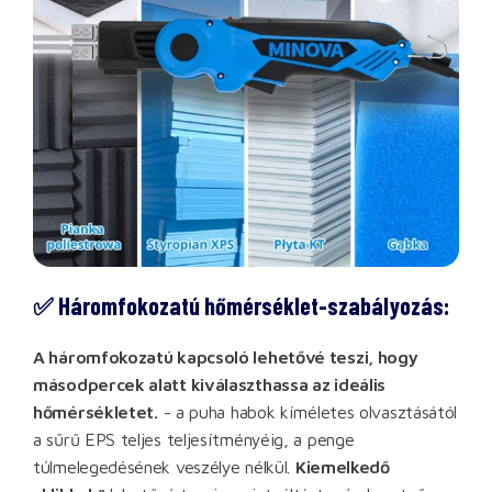
✅ Háromfokozatú hőmérséklet-szabályozás:
A háromfokozatú kapcsoló lehetővé teszi, hogy
másodpercek alatt kiválaszthassa az ideális
hőmérsékletet.
- a puha habok kíméletes olvasztásától
a sűrű EPS teljes teljesítményéig, a penge
túlmelegedésének veszélye nélkül.
Kiemelkedő