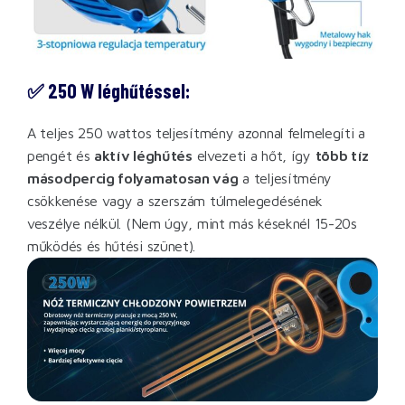
✅ 250 W léghűtéssel:
A teljes 250 wattos teljesítmény azonnal felmelegíti a
pengét és
aktív léghűtés
elvezeti a hőt, így
több tíz
másodpercig folyamatosan vág
a teljesítmény
csökkenése vagy a szerszám túlmelegedésének
veszélye nélkül. (Nem úgy, mint más késeknél 15-20s
működés és hűtési szünet).