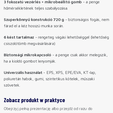
3 fokozatú vezérlés + mikrobeállító gomb
- a penge
hőmérsékletének teljes szabályozása.
Szuperkönnyű konstrukció 720 g
- biztonságos fogás, nem
fárad el a kéz hosszú munka során.
6 kést tartalmaz
- rengeteg vágási lehetőséggel (lehetőség
csiszolótömb megvásárlására)
Biztonsági mikrokapcsoló
- a penge csak akkor melegszik,
ha a kioldó gombot lenyomják.
Univerzális használat
- EPS, XPS, EPE/EVA, KT-lap,
poliuretán habok, gumi, szintetikus kötelek, műszaki
szövetek.
Zobacz produkt w praktyce
Obejrzyj pełną prezentację albo przejdź od razu do