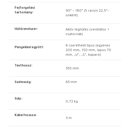
Fejforgatási
90° - 180° (5 racsni 22,5°-
tartomány:
onként)
Hűtőrendszer:
Aktív léghűtés (ventilátor +
csatornák)
6 cserélhető típus (egyenes
Pengékkel együtt:
200 mm, 150 mm, lapos 70
mm, „U”, „S”, kaparó)
Testhossz:
355 mm
Szélesség:
65 mm
Súly:
0,72 kg
Kábel hossza:
3 m