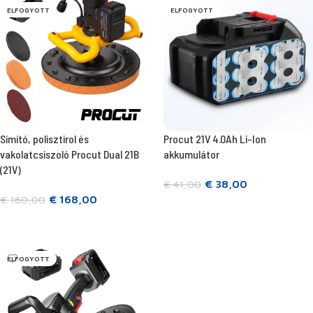
ELFOGYOTT
ELFOGYOTT
Simító, polisztirol és
Procut 21V 4.0Ah Li-Ion
vakolatcsiszoló Procut Dual 21B
akkumulátor
(21V)
€
38,00
€
41,00
€
168,00
€
180,00
Tovább olvasom
Tovább olvasom
ELFOGYOTT