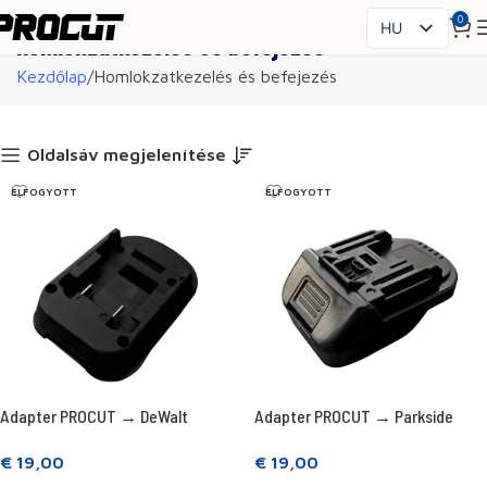
0
HU
Homlokzatkezelés és befejezés
PL
Kezdőlap
Homlokzatkezelés és befejezés
EN
SK
CS
Oldalsáv megjelenítése
FR
ELFOGYOTT
ELFOGYOTT
ES
IT
UK
RO
DE
Adapter PROCUT → DeWalt
Adapter PROCUT → Parkside
€
19,00
€
19,00