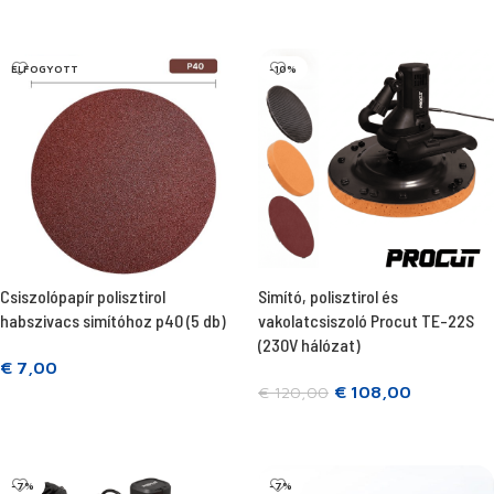
Tovább olvasom
Tovább olvasom
ELFOGYOTT
-10%
Csiszolópapír polisztirol
Simító, polisztirol és
habszivacs simítóhoz p40 (5 db)
vakolatcsiszoló Procut TE-22S
(230V hálózat)
€
7,00
€
108,00
€
120,00
Tovább olvasom
Kosárba teszem
-7%
-7%