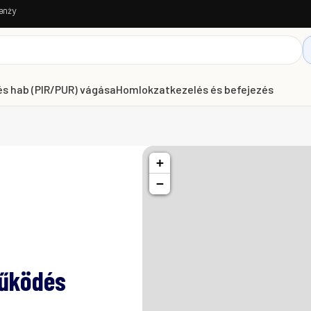
anży
és hab (PIR/PUR) vágása
Homlokzatkezelés és befejezés
+
−
űködés