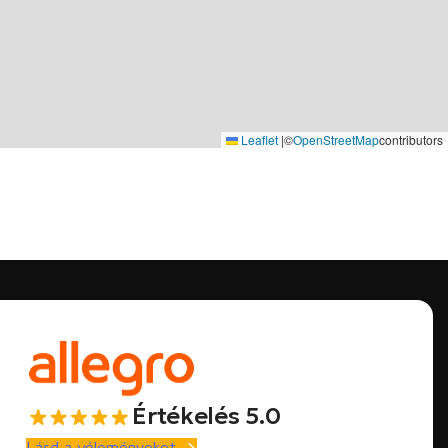
Leaflet
|
©
OpenStreetMap
contributors
Értékelés 5.0
Lásd a véleményeket