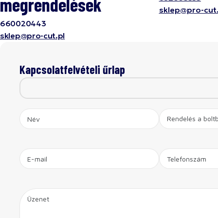
megrendelések
sklep@pro-cut.
660020443
sklep@pro-cut.pl
Kapcsolatfelvételi űrlap