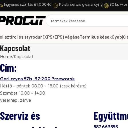
Ingyenes szállítás £1,000-tól
Polski serwis gwarancyjny
30 lat w br
olisztirol és styrodur (XPS/EPS) vágása
Termikus kések
Gyapjú 
Kapcsolat
Home
Kapcsolat
Cím:
Gorliczyna 57b, 37-200 Przeworsk
Hétfő - péntek 08.00 - 18.00 (csak kérésre)
Szombat 10.00 - 14.00
vasárnap, zárva
Szerviz és
Együttm
882663555