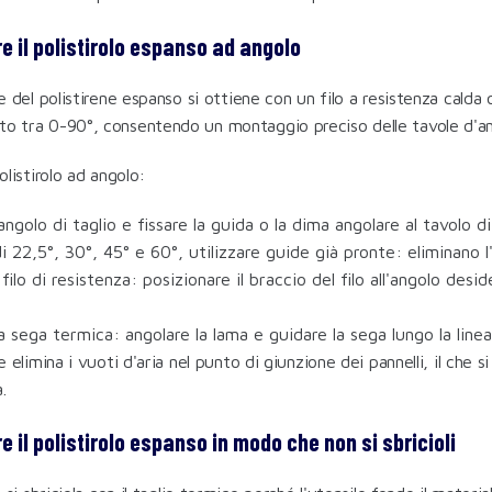
e il polistirolo espanso ad angolo
are del polistirene espanso si ottiene con un filo a resistenza cald
to tra 0-90°, consentendo un montaggio preciso delle tavole d'ang
polistirolo ad angolo:
ngolo di taglio e fissare la guida o la dima angolare al tavolo di
di 22,5°, 30°, 45° e 60°, utilizzare guide già pronte: eliminano 
filo di resistenza: posizionare il braccio del filo all'angolo des
a sega termica: angolare la lama e guidare la sega lungo la line
are elimina i vuoti d'aria nel punto di giunzione dei pannelli, il c
.
 il polistirolo espanso in modo che non si sbricioli