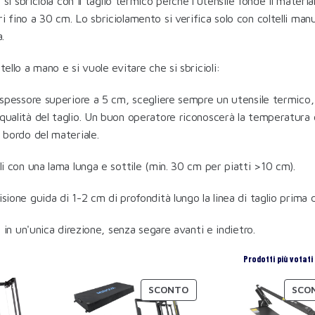
non si sbriciola con il taglio termico perché l'utensile fonde il ma
i fino a 30 cm. Lo sbriciolamento si verifica solo con coltelli m
.
tello a mano e si vuole evitare che si sbricioli:
i spessore superiore a 5 cm, scegliere sempre un utensile termic
qualità del taglio. Un buon operatore riconoscerà la temperatura ot
l bordo del materiale.
lli con una lama lunga e sottile (min. 30 cm per piatti >10 cm).
sione guida di 1-2 cm di profondità lungo la linea di taglio prima d
lo in un'unica direzione, senza segare avanti e indietro.
Prodotti più votati
SCONTO
SCO