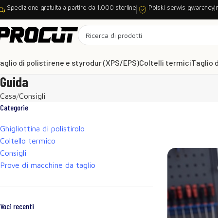
Spedizione gratuita a partire da 1.000 sterline
Polski serwis gwarancyj
aglio di polistirene e styrodur (XPS/EPS)
Coltelli termici
Taglio 
Guida
Casa
Consigli
Categorie
Ghigliottina di polistirolo
Coltello termico
Consigli
Prove di macchine da taglio
Voci recenti