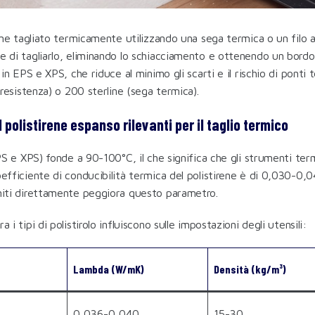
viene tagliato termicamente utilizzando una sega termica o un filo
e di tagliarlo, eliminando lo schiacciamento e ottenendo un bordo 
i in EPS e XPS, che riduce al minimo gli scarti e il rischio di ponti
i resistenza) o 200 sterline (sega termica).
 polistirene espanso rilevanti per il taglio termico
(EPS e XPS) fonde a 90-100°C, il che significa che gli strumenti te
oefficiente di conducibilità termica del polistirene è di 0,030-0,
uniti direttamente peggiora questo parametro.
a i tipi di polistirolo influiscono sulle impostazioni degli utensili:
Lambda (W/mK)
Densità (kg/m³)
0,036-0,040
15-30