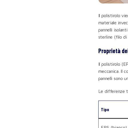
Il polistirolo 
materiale invec
pannelli isolant
sterline (filo d
Proprietà del
Il polistirolo 
meccanica. Il c
pannelli sono 
Le differenze tr
Tipo
EPS (bianco)