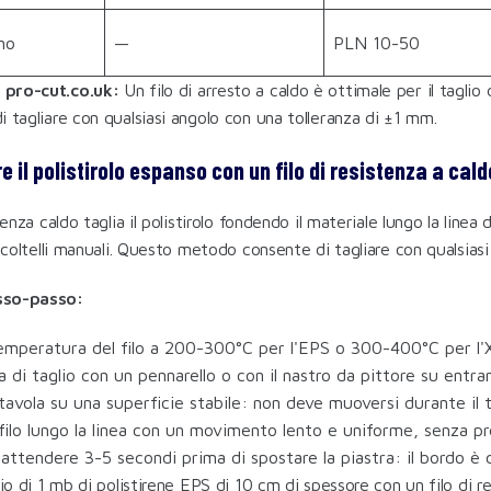
no
—
PLN 10-50
pro-cut.co.uk:
Un filo di arresto a caldo è ottimale per il taglio
 tagliare con qualsiasi angolo con una tolleranza di ±1 mm.
 il polistirolo espanso con un filo di resistenza a cald
stenza caldo taglia il polistirolo fondendo il materiale lungo la li
i coltelli manuali. Questo metodo consente di tagliare con qualsiasi
sso-passo:
emperatura del filo a 200-300°C per l'EPS o 300-400°C per l'
a di taglio con un pennarello o con il nastro da pittore su entramb
tavola su una superficie stabile: non deve muoversi durante il t
l filo lungo la linea con un movimento lento e uniforme, senza p
 attendere 3-5 secondi prima di spostare la piastra: il bordo è c
lio di 1 mb di polistirene EPS di 10 cm di spessore con un filo di 