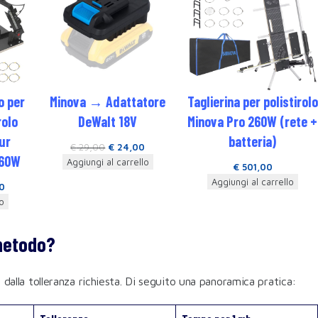
o per
Minova → Adattatore
Taglierina per polistirolo
rolo
DeWalt 18V
Minova Pro 260W (rete +
ur
batteria)
€
29,00
€
24,00
260W
Aggiungi al carrello
€
501,00
Aggiungi al carrello
0
o
 metodo?
 dalla tolleranza richiesta. Di seguito una panoramica pratica: