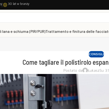
ny
30 lat w branży
di lana e schiuma (PIR/PUR)
Trattamento e finitura delle facciat
CONSIGLI
Come tagliare il polistirolo esp
Postato da
Łukasz
Su 3