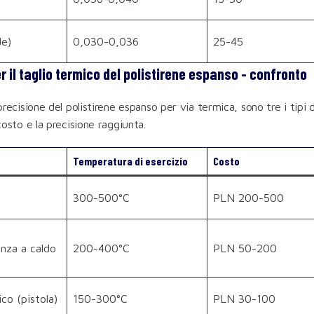
de)
0,030-0,036
25-45
r il taglio termico del polistirene espanso - confronto
 precisione del polistirene espanso per via termica, sono tre i tipi 
 costo e la precisione raggiunta.
Temperatura di esercizio
Costo
300-500°C
PLN 200-500
enza a caldo
200-400°C
PLN 50-200
co (pistola)
150-300°C
PLN 30-100