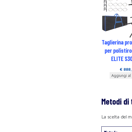
Taglierina pr
per polistir
ELITE S3
€
888
Aggiungi al 
Metodi di
La scelta del m