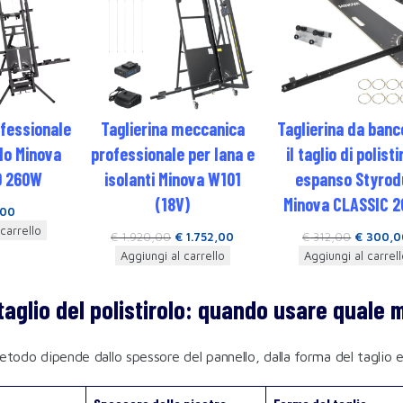
ofessionale
Taglierina meccanica
Taglierina da banc
olo Minova
professionale per lana e
il taglio di polisti
0 260W
isolanti Minova W101
espanso Styrod
(18V)
Minova CLASSIC 
,00
carrello
€
1.920,00
€
1.752,00
€
312,00
€
300,0
Aggiungi al carrello
Aggiungi al carrell
 taglio del polistirolo: quando usare quale
etodo dipende dallo spessore del pannello, dalla forma del taglio e