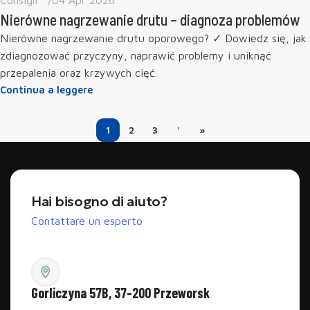
Nierówne nagrzewanie drutu – diagnoza problemów
Nierówne nagrzewanie drutu oporowego? ✓ Dowiedz się, jak
zdiagnozować przyczyny, naprawić problemy i uniknąć
przepalenia oraz krzywych cięć.
Continua a leggere
1
2
3
'
»
Hai bisogno di aiuto?
Contattare un esperto
Gorliczyna 57B, 37-200 Przeworsk