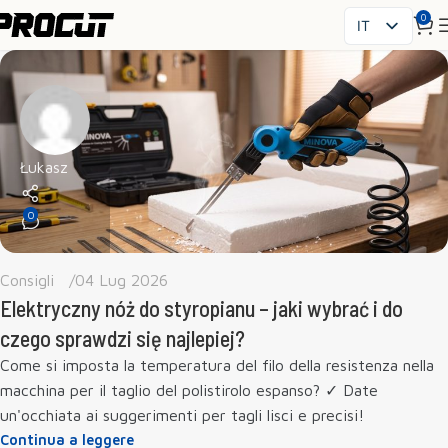
0
IT
PL
EN
SK
CS
HU
Łukasz
FR
0
ES
UK
RO
Consigli
04 Lug 2026
DE
Elektryczny nóż do styropianu – jaki wybrać i do
czego sprawdzi się najlepiej?
Come si imposta la temperatura del filo della resistenza nella
macchina per il taglio del polistirolo espanso? ✓ Date
un'occhiata ai suggerimenti per tagli lisci e precisi!
Continua a leggere