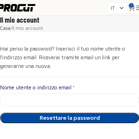
0
IT
PL
Il mio account
EN
Casa
Il mio account
SK
CS
Hai perso la password? Inserisci il tuo nome utente o
HU
l'indirizzo email. Riceverai tramite email un link per
FR
generarne una nuova.
ES
UK
RO
Nome utente o indirizzo email
*
DE
Resettare la password