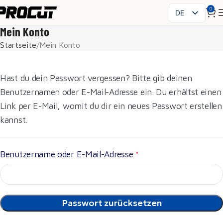
0
DE
PL
Mein Konto
EN
Startseite
Mein Konto
SK
CS
Hast du dein Passwort vergessen? Bitte gib deinen
HU
Benutzernamen oder E-Mail-Adresse ein. Du erhältst einen
FR
Link per E-Mail, womit du dir ein neues Passwort erstellen
ES
kannst.
IT
UK
RO
Benutzername oder E-Mail-Adresse
*
Passwort zurücksetzen