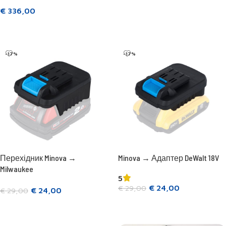
Додати в кошик
€
336,00
Читати далі
-17%
-17%
Перехідник Minova →
Minova → Адаптер DeWalt 18V
Milwaukee
5
€
24,00
€
29,00
€
24,00
€
29,00
Додати в кошик
Додати в кошик