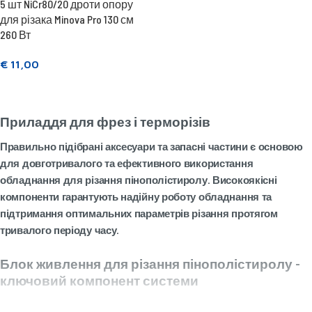
5 шт NiCr80/20 дроти опору
для різака Minova Pro 130 см
260 Вт
€
11,00
Додати в кошик
Приладдя для фрез і терморізів
Правильно підібрані аксесуари та запасні частини є основою
для довготривалого та ефективного використання
обладнання для різання пінополістиролу. Високоякісні
компоненти гарантують надійну роботу обладнання та
підтримання оптимальних параметрів різання протягом
тривалого періоду часу.
Блок живлення для різання пінополістиролу -
ключовий компонент системи
Блок живлення 260 Вт для різальної машини
доступний у