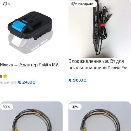
-17%
ВСЕ ПРОДАНО.
Блок живлення 260 Вт для
Minova → Адаптер Makita 18V
різальної машини Minova Pro
5
€
96,00
€
24,00
€
29,00
Читати далі
Додати в кошик
-16%
-17%