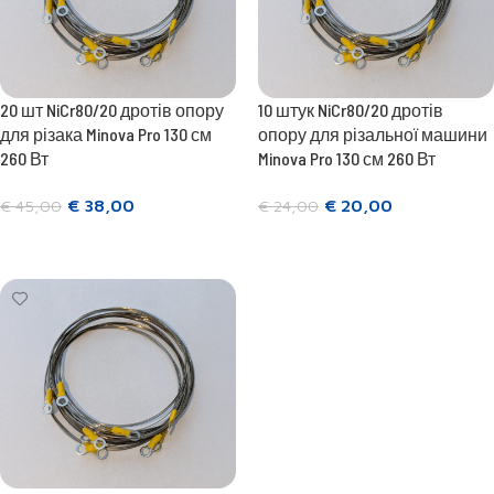
20 шт NiCr80/20 дротів опору
10 штук NiCr80/20 дротів
для різака Minova Pro 130 см
опору для різальної машини
260 Вт
Minova Pro 130 см 260 Вт
€
38,00
€
20,00
€
45,00
€
24,00
Додати в кошик
Додати в кошик