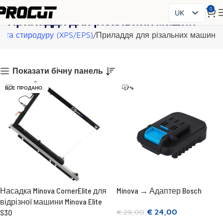
0
UK
Приладдя для різальних машин
PL
у та стиродуру (XPS/EPS)
Приладдя для різальних машин
EN
SK
CS
Показати бічну панель
HU
ВСЕ ПРОДАНО.
-17%
FR
ES
IT
RO
DE
Насадка Minova CornerElite для
Minova → Адаптер Bosch
відрізної машини Minova Elite
€
24,00
S30
€
29,00