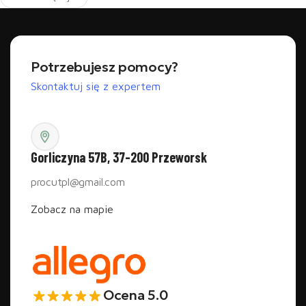
Wydajny,
chłodzony powietrzem zasilacz
gwarantuje stabilną
pracę bez ryzyka przegrzania.
Jak dobrać odpowiedni zasilacz do cięcia styropianu?
Potrzebujesz pomocy?
Zasilacz musi być dostosowany do mocy przecinarki - sprawdź
Skontaktuj się z expertem
wymagania urządzenia i wybierz model o odpowiedniej mocy i
parametrach elektrycznych.
Drut oporowy do przecinarek
Gorliczyna 57B, 37-200 Przeworsk
Drut oporowy 130cm 260W
zapewnia szybkie i bezpieczne
procutpl@gmail.com
zastosowania przy odpowiednim wykorzystaniu. Izolacja drutu
oporowego ma kluczowe znaczenie dla bezpieczeństwa operatora i
Zobacz na mapie
prawidłowego funkcjonowania urządzenia. Właściwe zabezpieczenia
chronią przed przypadkowym kontaktem z rozgrzanymi elementami.
Części do maszyny do cięcia styropianu - wymiana i
konserwacja
Ocena 5.0
Akcesoria i części zamienne to inwestycja w
długotrwałą i