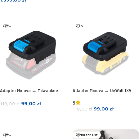
Dodaj do koszyka
Dowiedz się więcej
-17%
-17%
Adapter Minova → Milwaukee
Adapter Minova → DeWalt 18V
5
99,00
zł
119,00
zł
99,00
zł
119,00
zł
Dodaj do koszyka
Dodaj do koszyka
-17%
WYPRZEDANE