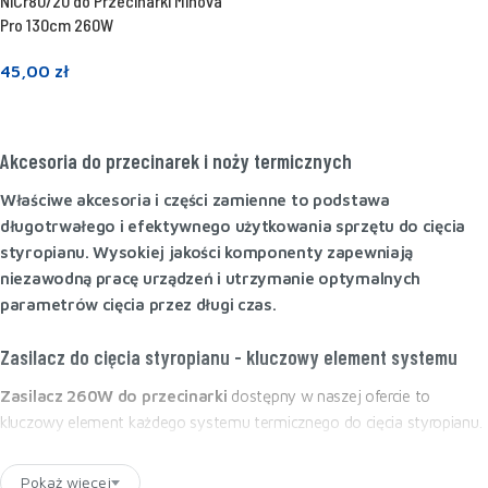
NiCr80/20 do Przecinarki Minova
Pro 130cm 260W
45,00
zł
Dodaj do koszyka
Akcesoria do przecinarek i noży termicznych
Właściwe akcesoria i części zamienne to podstawa
długotrwałego i efektywnego użytkowania sprzętu do cięcia
styropianu. Wysokiej jakości komponenty zapewniają
niezawodną pracę urządzeń i utrzymanie optymalnych
parametrów cięcia przez długi czas.
Zasilacz do cięcia styropianu - kluczowy element systemu
Zasilacz 260W do przecinarki
dostępny w naszej ofercie to
kluczowy element każdego systemu termicznego do cięcia styropianu.
Odpowiednio dobrany zasilacz zapewnia stabilne parametry pracy,
równomierne nagrzewanie drutu i bezpieczną eksploatację urządzenia.
Pokaż więcej