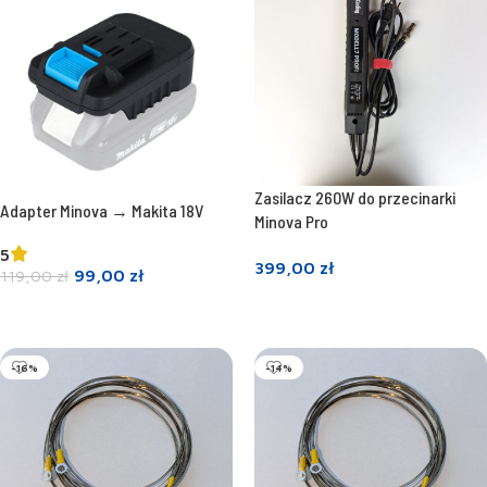
Zasilacz 260W do przecinarki
Adapter Minova → Makita 18V
Minova Pro
5
399,00
zł
99,00
zł
119,00
zł
Dowiedz się więcej
Dodaj do koszyka
-16%
-14%