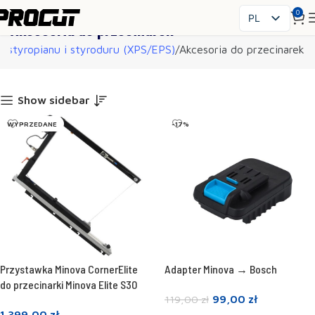
0
PL
Akcesoria do przecinarek
EN
e styropianu i styroduru (XPS/EPS)
Akcesoria do przecinarek
SK
CS
HU
Show sidebar
FR
WYPRZEDANE
-17%
ES
IT
UK
RO
DE
Przystawka Minova CornerElite
Adapter Minova → Bosch
do przecinarki Minova Elite S30
99,00
zł
119,00
zł
1.399,00
zł