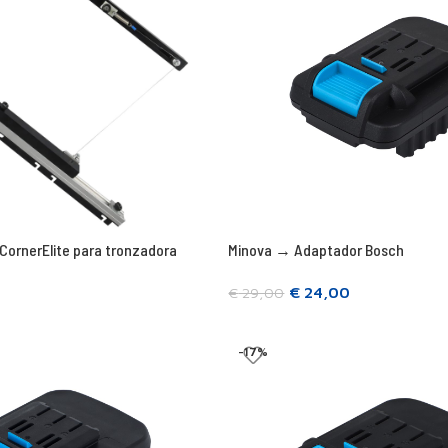
CornerElite para tronzadora
Minova → Adaptador Bosch
€
24,00
€
29,00
Añadir a la cesta
-17%