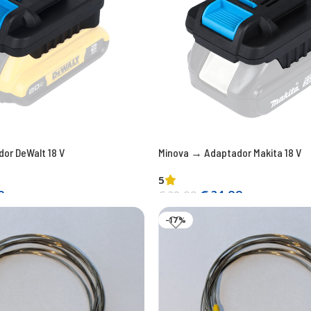
or DeWalt 18 V
Minova → Adaptador Makita 18 V
5
0
€
24,00
€
29,00
Añadir a la cesta
-17%