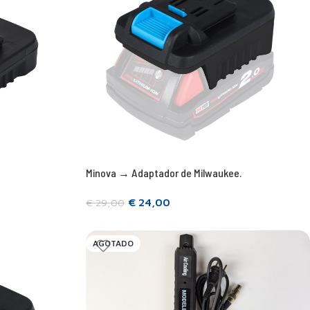
Minova → Adaptador de Milwaukee.
€
24,00
€
29,00
Añadir a la cesta
AGOTADO