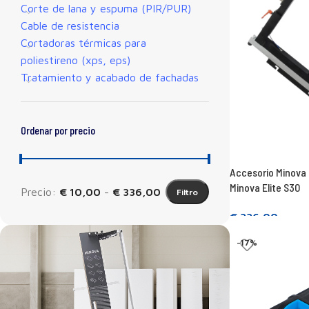
Corte de lana y espuma (PIR/PUR)
Cable de resistencia
Cortadoras térmicas para
poliestireno (xps, eps)
Tratamiento y acabado de fachadas
Ordenar por precio
Accesorio Minova 
Minova Elite S30
Precio:
€ 10,00
-
€ 336,00
Filtro
€
336,00
Seguir leyendo
-17%