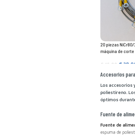
20 piezas NiCr80/2
máquina de corte
€
38,0
€
45,00
Añadir a la cesta
Accesorios para
Los accesorios 
poliestireno. L
óptimos durant
Fuente de alime
Fuente de alime
espuma de poliest