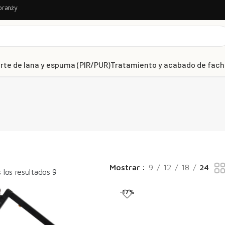
branży
rte de lana y espuma (PIR/PUR)
Tratamiento y acabado de fac
Mostrar
9
12
18
24
los resultados 9
-17%