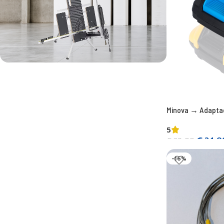
La máquina de corte más potente
SUPERVENTAS - MINOVA 260W
Minova → Adaptad
5
€
24,0
€
29,00
Añadir a la cesta
-16%