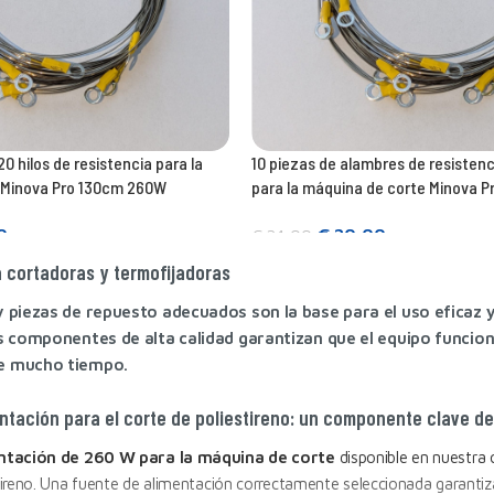
0 hilos de resistencia para la
10 piezas de alambres de resisten
 Minova Pro 130cm 260W
para la máquina de corte Minova 
0
€
20,00
€
24,00
Añadir a la cesta
 cortadoras y termofijadoras
y piezas de repuesto adecuados son la base para el uso eficaz 
os componentes de alta calidad garantizan que el equipo funci
e mucho tiempo.
ntación para el corte de poliestireno: un componente clave de
ntación de 260 W para la máquina de corte
disponible en nuestra
ireno. Una fuente de alimentación correctamente seleccionada garanti