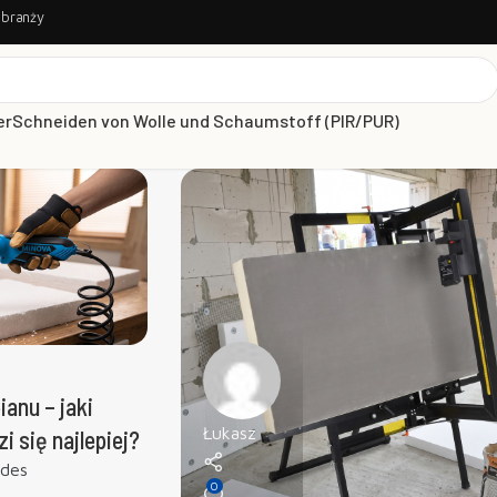
 branży
er
Schneiden von Wolle und Schaumstoff (PIR/PUR)
anu – jaki
Łukasz
 się najlepiej?
 des
0