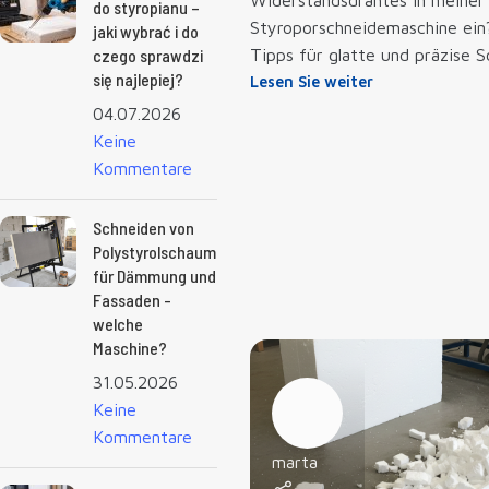
Widerstandsdrahtes in meiner
do styropianu –
Styroporschneidemaschine ein
jaki wybrać i do
czego sprawdzi
Tipps für glatte und präzise S
się najlepiej?
Lesen Sie weiter
04.07.2026
Keine
Kommentare
Schneiden von
Polystyrolschaum
für Dämmung und
Fassaden -
welche
Maschine?
31.05.2026
Keine
Kommentare
marta