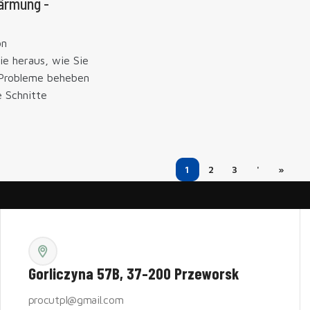
ärmung -
on
e heraus, wie Sie
, Probleme beheben
 Schnitte
1
2
3
'
»
Gorliczyna 57B, 37-200 Przeworsk
procutpl@gmail.com