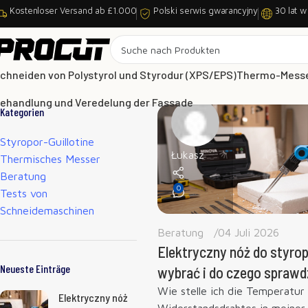
Kostenloser Versand ab £1.000
Polski serwis gwarancyjny
30 lat w
chneiden von Polystyrol und Styrodur (XPS/EPS)
Thermo-Mess
ehandlung und Veredelung der Fassade
Kategorien
Styropor-Guillotine
Łukasz
Thermisches Messer
Beratung
0
Tests von
Schneidemaschinen
Beratung
04 Juli 2026
Elektryczny nóż do styropi
Neueste Einträge
wybrać i do czego sprawdzi
Wie stelle ich die Temperatur
Elektryczny nóż