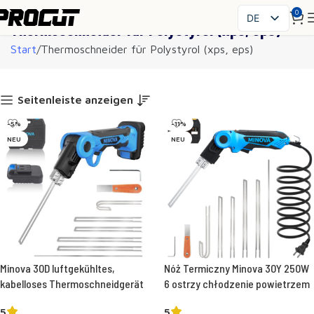
0
DE
Thermoschneider für Polystyrol (xps, eps)
PL
Start
Thermoschneider für Polystyrol (xps, eps)
EN
SK
CS
Seitenleiste anzeigen
HU
-5%
-11%
FR
NEU
NEU
ES
IT
UK
RO
Minova 30D luftgekühltes,
Nóż Termiczny Minova 30Y 250W
kabelloses Thermoschneidgerät
6 ostrzy chłodzenie powietrzem
5
5