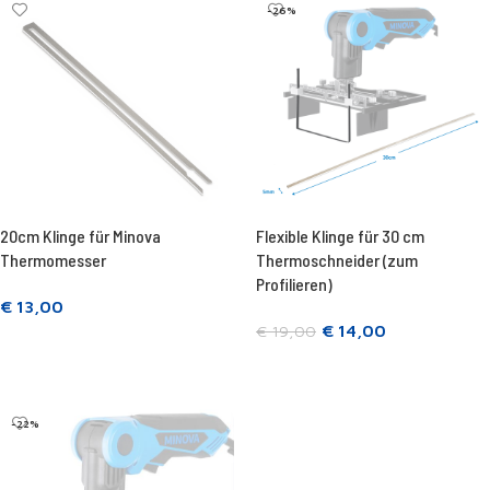
-26%
20cm Klinge für Minova
Flexible Klinge für 30 cm
Thermomesser
Thermoschneider (zum
Profilieren)
€
13,00
€
14,00
€
19,00
In den Warenkorb legen
In den Warenkorb legen
-22%