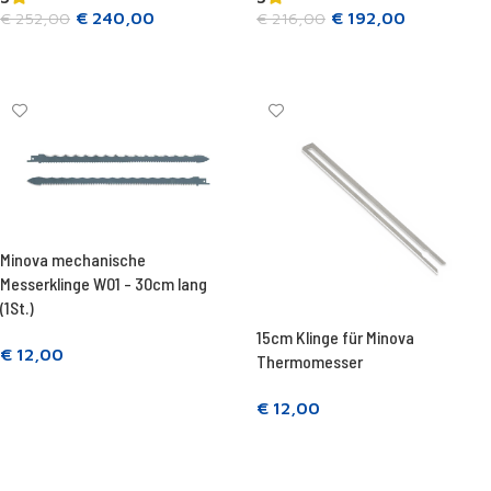
€
240,00
€
192,00
€
252,00
€
216,00
In den Warenkorb legen
In den Warenkorb legen
Minova mechanische
Messerklinge W01 - 30cm lang
(1St.)
15cm Klinge für Minova
€
12,00
Thermomesser
In den Warenkorb legen
€
12,00
In den Warenkorb legen