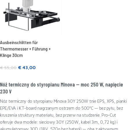
Ausbeinschlitten für
Thermomesser + Führung +
Klinge 30cm
€
43,00
€
55,00
In den Warenkorb legen
Nóż termiczny do styropianu Minova — moc 250 W, napięcie
230 V
Nóż termiczny do styropianu Minova 30Y 250W tnie EPS, XPS, pianki
EPE/EVA i KT-board nagrzanym ostrzem do 500°C — bez pyłu, bez
kruszenia struktury materiału, bez przerw na studzenie. Pro-Cut
oferuje dwa modele: sieciowy 30Y (250W, kabel 3m, 0,72 kg) i
akumulatorowy 30D (18V, 570g bez baterii) — oba z aktywnym