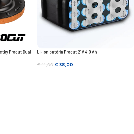
ietky Procut Dual
Li-Ion batéria Procut 21V 4,0 Ah
€
38,00
€
41,00
Prečítajte si viac