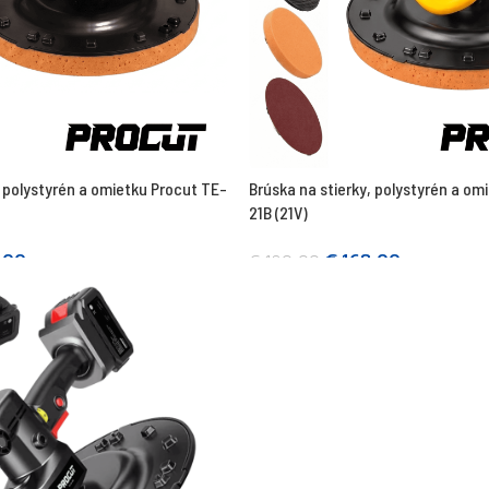
a polystyrén a omietku Procut TE-
Brúska na stierky, polystyrén a om
21B (21V)
,00
€
168,00
€
180,00
Prečítajte si viac