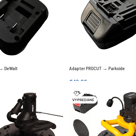
→ DeWalt
Adapter PROCUT → Parkside
€
19,00
Prečítajte si viac
-7%
VYPREDANÉ