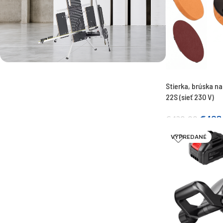
Najvýkonnejší rezací stroj
Stierka, brúska n
BESTSELLER - MINOVA 260W
22S (sieť 230 V)
€
108
€
120,00
Pridať do košíka
VYPREDANÉ