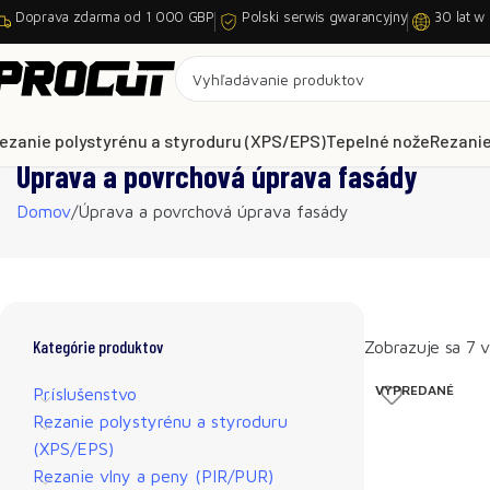
Doprava zdarma od 1 000 GBP
Polski serwis gwarancyjny
30 lat w
ezanie polystyrénu a styroduru (XPS/EPS)
Tepelné nože
Rezanie
Úprava a povrchová úprava fasády
Domov
Úprava a povrchová úprava fasády
Kategórie produktov
Zobrazuje sa 7 
VYPREDANÉ
Príslušenstvo
Rezanie polystyrénu a styroduru
(XPS/EPS)
Rezanie vlny a peny (PIR/PUR)