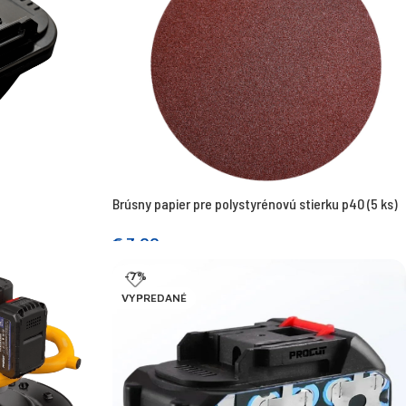
Brúsny papier pre polystyrénovú stierku p40 (5 ks)
€
7,00
Prečítajte si viac
-7%
VYPREDANÉ