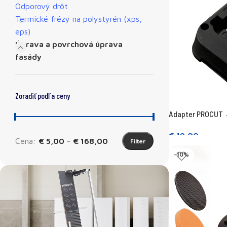
Odporový drôt
Termické frézy na polystyrén (xps,
eps)
Úprava a povrchová úprava
fasády
Zoradiť podľa ceny
Adapter PROCUT 
€
19,00
Cena:
€ 5,00
-
€ 168,00
Filter
Prečítajte si viac
-10%