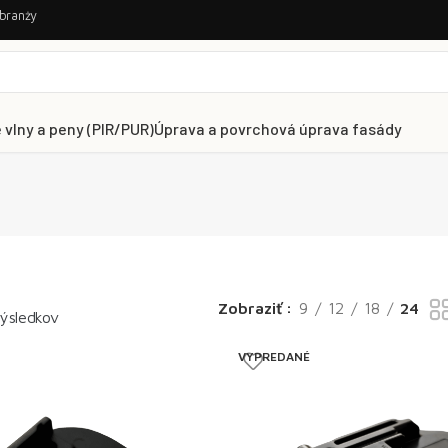
 branży
 vlny a peny (PIR/PUR)
Úprava a povrchová úprava fasády
Zobraziť
9
12
18
24
výsledkov
VYPREDANÉ