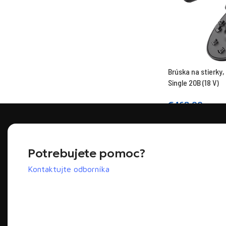
Brúska na stierky,
Single 20B (18 V)
€
168,00
Prečítajte si viac
Potrebujete pomoc?
Kontaktujte odborníka