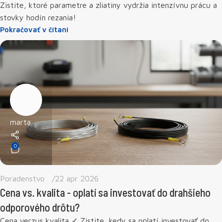
Zistite, ktoré parametre a zliatiny vydržia intenzívnu prácu a
stovky hodín rezania!
Pokračovať v čítaní
marta
0
Poradenstvo
22 apr 2026
Cena vs. kvalita - oplatí sa investovať do drahšieho
odporového drôtu?
Cena verzus kvalita ✓ Zistite, kedy sa oplatí investovať do