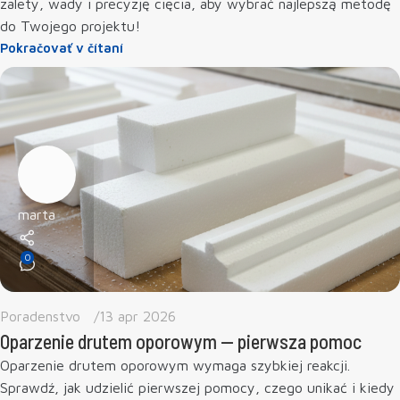
zalety, wady i precyzję cięcia, aby wybrać najlepszą metodę
do Twojego projektu!
Pokračovať v čítaní
marta
0
Poradenstvo
13 apr 2026
Oparzenie drutem oporowym — pierwsza pomoc
Oparzenie drutem oporowym wymaga szybkiej reakcji.
Sprawdź, jak udzielić pierwszej pomocy, czego unikać i kiedy