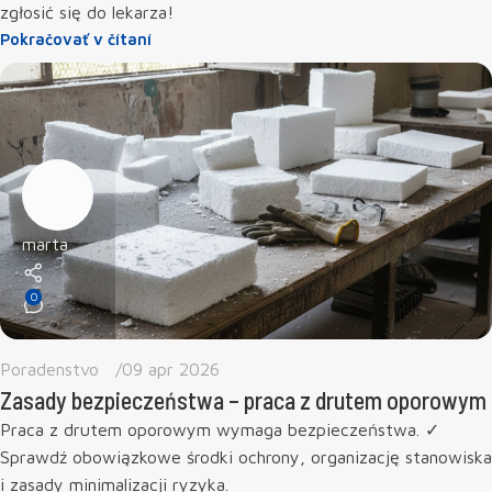
zgłosić się do lekarza!
Pokračovať v čítaní
marta
0
Poradenstvo
09 apr 2026
Zasady bezpieczeństwa – praca z drutem oporowym
Praca z drutem oporowym wymaga bezpieczeństwa. ✓
Sprawdź obowiązkowe środki ochrony, organizację stanowiska
i zasady minimalizacji ryzyka.