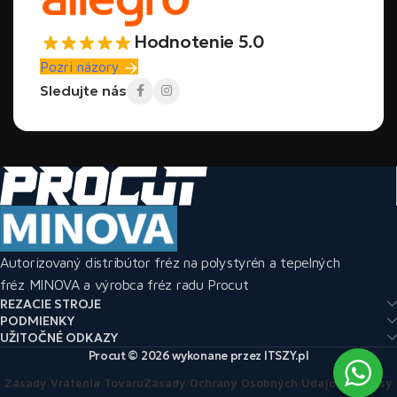
Hodnotenie 5.0
Pozri názory
Sledujte nás
Autorizovaný distribútor fréz na polystyrén a tepelných
fréz MINOVA a výrobca fréz radu Procut
REZACIE STROJE
PODMIENKY
UŽITOČNÉ ODKAZY
Procut © 2026 wykonane przez ITSZY.pl
Zásady Vrátenia Tovaru
Zásady Ochrany Osobných Údajov
Predpisy