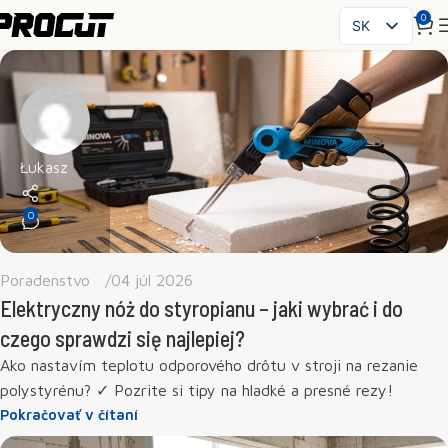
0
SK
PL
EN
CS
HU
FR
Łukasz
ES
0
IT
UK
RO
Poradenstvo
04 júl 2026
DE
Elektryczny nóż do styropianu – jaki wybrać i do
czego sprawdzi się najlepiej?
Ako nastavím teplotu odporového drôtu v stroji na rezanie
polystyrénu? ✓ Pozrite si tipy na hladké a presné rezy!
Pokračovať v čítaní