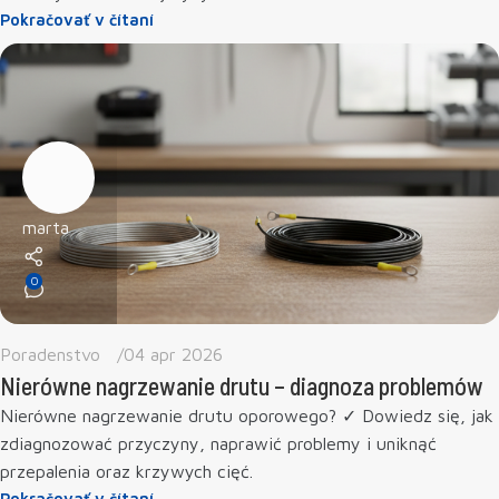
Pokračovať v čítaní
marta
0
Poradenstvo
04 apr 2026
Nierówne nagrzewanie drutu – diagnoza problemów
Nierówne nagrzewanie drutu oporowego? ✓ Dowiedz się, jak
zdiagnozować przyczyny, naprawić problemy i uniknąć
przepalenia oraz krzywych cięć.
Pokračovať v čítaní