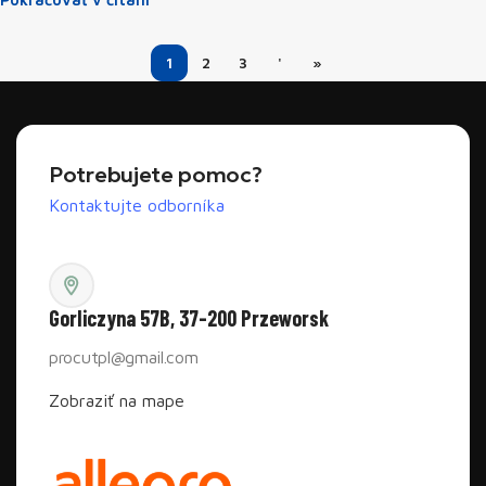
1
2
3
'
»
Potrebujete pomoc?
Kontaktujte odborníka
Gorliczyna 57B, 37-200 Przeworsk
procutpl@gmail.com
Zobraziť na mape