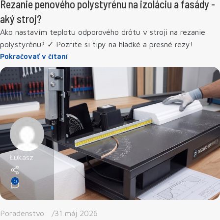
Rezanie penového polystyrénu na izoláciu a fasády -
aký stroj?
Ako nastavím teplotu odporového drôtu v stroji na rezanie
polystyrénu? ✓ Pozrite si tipy na hladké a presné rezy!
Pokračovať v čítaní
Łukasz
0
Poradenstvo
31 máj 2026