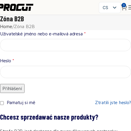
0
CS
PL
Zóna B2B
EN
Home
Zóna B2B
SK
Uživatelské jméno nebo e-mailová adresa
*
HU
FR
ES
Heslo
*
IT
UK
RO
DE
Přihlášení
Pamatuj si mě
Ztratili jste heslo?
Chcesz sprzedawać nasze produkty?