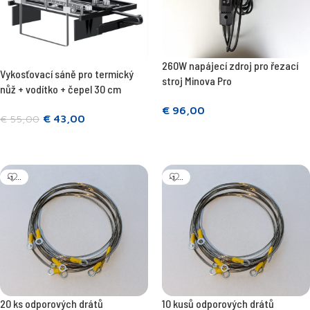
260W napájecí zdroj pro řezací
Vykosťovací sáně pro termický
stroj Minova Pro
nůž + vodítko + čepel 30 cm
€
96,00
€
43,00
€
55,00
Přečtěte si více
Přidat do košíku
-1....
-1....
20 ks odporových drátů
10 kusů odporových drátů