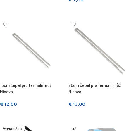
Přečtěte si více
15cm čepel pro termální nůž
20cm čepel pro termální nůž
Minova
Minova
€
12,00
€
13,00
Přidat do košíku
Přidat do košíku
VYPRODÁNO
-1....