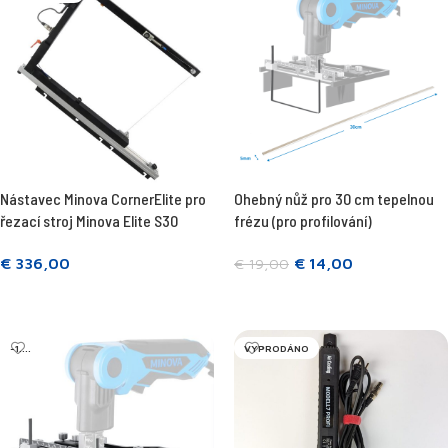
Nástavec Minova CornerElite pro
Ohebný nůž pro 30 cm tepelnou
řezací stroj Minova Elite S30
frézu (pro profilování)
€
336,00
€
14,00
€
19,00
Přečtěte si více
Přidat do košíku
-1....
VYPRODÁNO