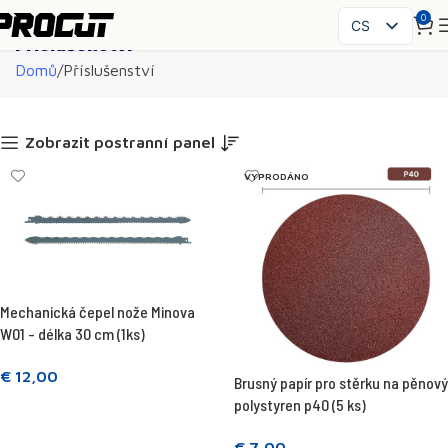
0
CS
Příslušenství
PL
Domů
Příslušenství
EN
SK
HU
Zobrazit postranní panel
FR
VYPRODÁNO
ES
IT
UK
RO
DE
Mechanická čepel nože Minova
W01 - délka 30 cm (1ks)
€
12,00
Brusný papír pro stěrku na pěnový
polystyren p40 (5 ks)
Přidat do košíku
€
7,00