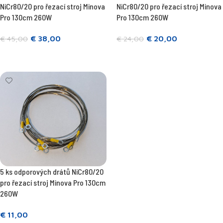
NiCr80/20 pro řezací stroj Minova
NiCr80/20 pro řezací stroj Minova
Pro 130cm 260W
Pro 130cm 260W
€
38,00
€
20,00
€
45,00
€
24,00
Přidat do košíku
Přidat do košíku
5 ks odporových drátů NiCr80/20
pro řezací stroj Minova Pro 130cm
260W
€
11,00