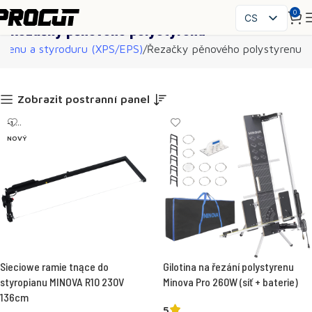
0
CS
Řezačky pěnového polystyrenu
PL
yrenu a styroduru (XPS/EPS)
Řezačky pěnového polystyrenu
EN
SK
HU
Zobrazit postranní panel
FR
-1....
ES
NOVÝ
IT
UK
RO
DE
Sieciowe ramie tnące do
Gilotina na řezání polystyrenu
styropianu MINOVA R10 230V
Minova Pro 260W (síť + baterie)
136cm
5