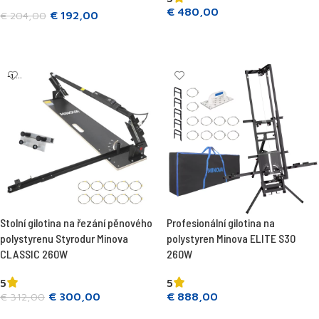
€
480,00
€
192,00
€
204,00
Přidat do košíku
Přidat do košíku
-1....
Stolní gilotina na řezání pěnového
Profesionální gilotina na
polystyrenu Styrodur Minova
polystyren Minova ELITE S30
CLASSIC 260W
260W
5
5
€
300,00
€
888,00
€
312,00
Přidat do košíku
Přidat do košíku