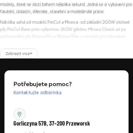
modely, které se složí během několika sekund. Jedná se o vybavení pro
fasádní, izolační, dílenské, stavební a modelářské práce.
Nabídka sahá od modelů ProCut a Minova: od základní 200W stolové
pily ProCut Base přes výkonnou 260W gilotinu Minova Classic až po
profesionální pily Minova Pro a Minova Elite s řešením pro intenzivní
práce na stavbě. Společnost Pro-Cut poskytuje technické poradenství,
přístup k náhradním dílům a podporu při výběru stroje pro daný typ
Zobrazit více
materiálu, tloušťku desky a četnost práce.
Srovnání modelů - jakou frézu na pěnový polystyren vybrat?
Nejlepší řezačka polystyrenu je model vybraný podle toho, kde a jak
Potřebujete pomoc?
často budete řezat EPS nebo XPS. Pro příležitostnou práci v dílně
Kontaktujte odborníka
postačí robustní stolní gilotina. Pro každodenní stavební práce je lepší
zvolit výkonnější 260W model s vodítkem, nastavením úhlu a stabilní
konstrukcí. Pro mobilní práci se vyplatí zvolit hybridní řezačku, která
může pracovat jak ze sítě, tak z akumulátoru.
Gorliczyna 57B, 37-200 Przeworsk
Délka /