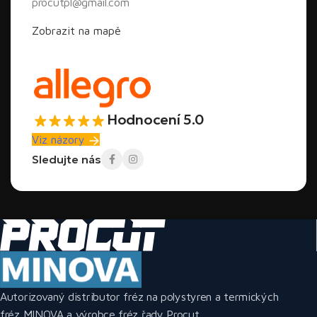
Úhel
procutpl@gmail.com
Model
Power
Napájení
pracovní
Nejlepší použití
řezu
rozsah
Zobrazit na mapě
Ekonomický
Základna
Síť 230
stolní řezací
ProCut
200W
108 cm
90°
V
stroj na EPS a
200W
XPS
stavební
Hodnocení 5.0
Minova
Síť 230
0-
týmy, fasádní
Classic
260W
131 cm
Viz názory
V
90°
a izolační
260W
práce
Sledujte nás
intenzivní
Minova
síť +
0-
práce, přímé,
Pro
260W
132 cm
baterie
90°
pokosové a
260W
drážkové řezy
prémiový
Minova
síť +
0-
hliník 100%,
Elite L4
260W
130 cm
baterie
90°
rychlá montáž
260W
a přeprava
Autorizovaný distributor fréz na polystyren a termických
fréz MINOVA a výrobce fréz řady Procut