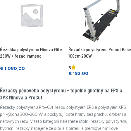
Řezačka polystyrenu Minova Elite
Řezačka polystyrenu Procut Base
260W + řezací rameno
108cm 200W
5
€
1.080,00
€
192,00
Přečtěte si více
Přečtěte si více
Řezačky pěnového polystyrenu - tepelné gilotiny na EPS a
XPS Minova a ProCut
Řezačky polystyrenu Pro-Cut řežou polystyren EPS a polystyren XPS
při výkonu 200-260 W a poskytují čisté hrany bez prachu, drobení a
nerovných řezů. V této kategorii naleznete stolní řezačky polystyrenu,
hybridní řezačky napájené ze sítě a z baterií a prémiové hliníkové