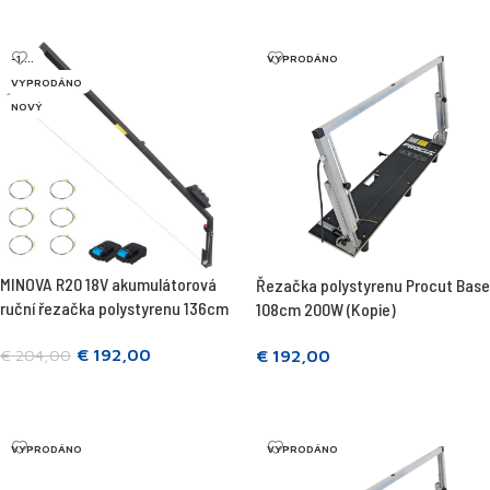
-1....
VYPRODÁNO
VYPRODÁNO
NOVÝ
MINOVA R20 18V akumulátorová
Řezačka polystyrenu Procut Base
ruční řezačka polystyrenu 136cm
108cm 200W (Kopie)
€
192,00
€
192,00
€
204,00
Přečtěte si více
Přečtěte si více
VYPRODÁNO
VYPRODÁNO