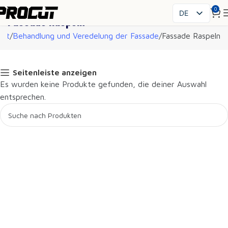
0
DE
Fassade Raspeln
PL
art
Behandlung und Veredelung der Fassade
Fassade Raspeln
EN
SK
CS
Seitenleiste anzeigen
Es wurden keine Produkte gefunden, die deiner Auswahl
HU
entsprechen.
FR
ES
IT
UK
RO