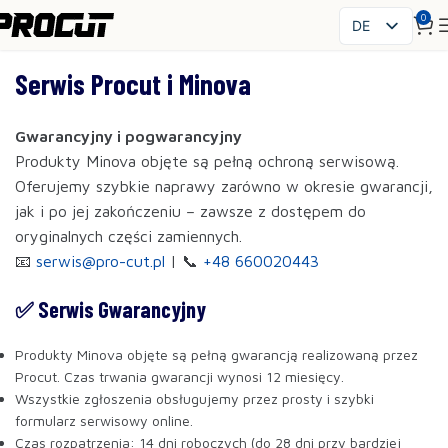
0
DE
PL
Serwis Procut i Minova
EN
SK
Gwarancyjny i pogwarancyjny
CS
Produkty Minova objęte są pełną ochroną serwisową.
HU
Oferujemy szybkie naprawy zarówno w okresie gwarancji,
FR
jak i po jej zakończeniu – zawsze z dostępem do
ES
oryginalnych części zamiennych.
IT
📧
serwis@pro-cut.pl
| 📞
+48 660020443
UK
RO
✅ Serwis Gwarancyjny
Produkty Minova objęte są pełną gwarancją realizowaną przez
Procut. Czas trwania gwarancji wynosi 12 miesięcy.
Wszystkie zgłoszenia obsługujemy przez prosty i szybki
formularz serwisowy online.
Czas rozpatrzenia: 14 dni roboczych (do 28 dni przy bardziej