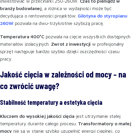
inwestować w przecinarki 250-260W.
Czas to pieniądz w
branży budowlanej
, a różnica w wydajności może być
decydująca o rentowności projektów.
Gilotyna do styropianu
260W
pozwala na dwu-trzykrotnie szybszą pracę.
Temperatura 400°C
pozwala na cięcie wszystkich dostępnych
materiałów izolacyjnych.
Zwrot z inwestycji
w profesjonalny
sprzęt następuje bardzo szybko dzięki oszczędności czasu
pracy.
Jakość cięcia w zależności od mocy – na
co zwrócić uwagę?
Stabilność temperatury a estetyka cięcia
Kluczem do wysokiej jakości cięcia
jest utrzymanie stałej
temperatury durante całego procesu.
Transformatory o małej
mocy
nie są w stanie szybko uzupełnić energii cieplnej, co