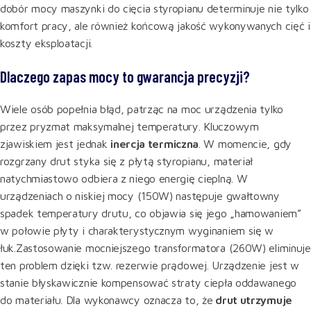
dobór mocy maszynki do cięcia styropianu determinuje nie tylko
komfort pracy, ale również końcową jakość wykonywanych cięć i
koszty eksploatacji.
Dlaczego zapas mocy to gwarancja precyzji?
Wiele osób popełnia błąd, patrząc na moc urządzenia tylko
przez pryzmat maksymalnej temperatury. Kluczowym
zjawiskiem jest jednak
inercja termiczna
. W momencie, gdy
rozgrzany drut styka się z płytą styropianu, materiał
natychmiastowo odbiera z niego energię cieplną. W
urządzeniach o niskiej mocy (150W) następuje gwałtowny
spadek temperatury drutu, co objawia się jego „hamowaniem”
w połowie płyty i charakterystycznym wyginaniem się w
łuk.Zastosowanie mocniejszego transformatora (260W) eliminuje
ten problem dzięki tzw. rezerwie prądowej. Urządzenie jest w
stanie błyskawicznie kompensować straty ciepła oddawanego
do materiału. Dla wykonawcy oznacza to, że
drut utrzymuje