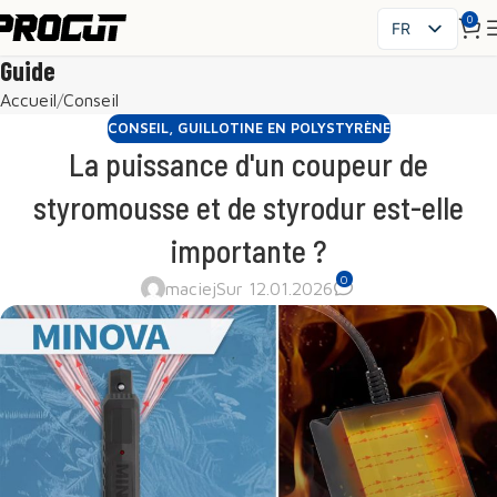
0
FR
PL
Guide
EN
Accueil
Conseil
SK
CONSEIL
,
GUILLOTINE EN POLYSTYRÈNE
CS
La puissance d'un coupeur de
HU
styromousse et de styrodur est-elle
ES
importante ?
IT
UK
0
maciej
Sur 12.01.2026
RO
DE