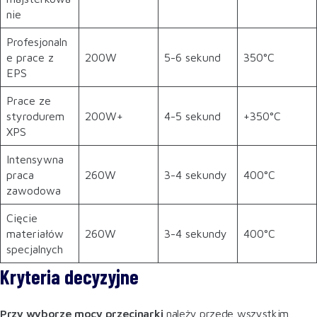
nie
Profesjonaln
e prace z
200W
5-6 sekund
350°C
EPS
Prace ze
styrodurem
200W+
4-5 sekund
+350°C
XPS
Intensywna
praca
260W
3-4 sekundy
400°C
zawodowa
Cięcie
materiałów
260W
3-4 sekundy
400°C
specjalnych
Kryteria decyzyjne
Przy wyborze mocy przecinarki
należy przede wszystkim