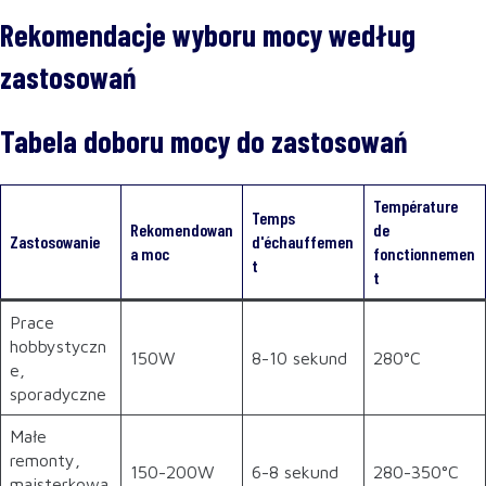
Rekomendacje wyboru mocy według
zastosowań
Tabela doboru mocy do zastosowań
Température
Temps
Rekomendowan
de
Zastosowanie
d'échauffemen
a moc
fonctionnemen
t
t
Prace
hobbystyczn
150W
8-10 sekund
280°C
e,
sporadyczne
Małe
remonty,
150-200W
6-8 sekund
280-350°C
majsterkowa