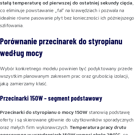
stałą temperaturę od pierwszej do ostatniej sekundy cięcia
,
co eliminuje powstawanie „fal” na krawędziach i pozwala na
idealnie równe pasowanie płyt bez konieczności ich późniejszego
szlifowania.
Porównanie przecinarek do styropianu
według mocy
Wybór konkretnego modelu powinien być podyktowany przede
wszystkim planowanym zakresem prac oraz grubością izolacji,
jaką zamierzamy kłaść.
Przecinarki 150W – segment podstawowy
Przecinarki do styropianu o mocy 150W
stanowią podstawę
oferty i są skierowane głównie do użytkowników sporadycznych
oraz małych firm wykonawczych.
Temperatura pracy drutu
oporowego w urządzeniach 150W wynosi około 280°C
, co