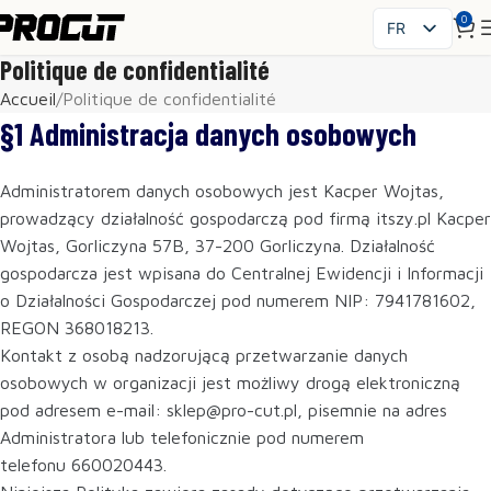
0
FR
PL
Politique de confidentialité
EN
Accueil
Politique de confidentialité
SK
§1 Administracja danych osobowych
CS
HU
Administratorem danych osobowych jest Kacper Wojtas,
ES
prowadzący działalność gospodarczą pod firmą itszy.pl Kacper
IT
Wojtas, Gorliczyna 57B, 37-200 Gorliczyna. Działalność
UK
gospodarcza jest wpisana do Centralnej Ewidencji i Informacji
RO
o Działalności Gospodarczej pod numerem NIP: 7941781602,
REGON 368018213.
DE
Kontakt z osobą nadzorującą przetwarzanie danych
osobowych w organizacji jest możliwy drogą elektroniczną
pod adresem e-mail: sklep@pro-cut.pl, pisemnie na adres
Administratora lub telefonicznie pod numerem
telefonu 660020443.