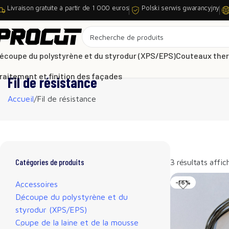
Livraison gratuite à partir de 1 000 euros
Polski serwis gwarancyjny
écoupe du polystyrène et du styrodur (XPS/EPS)
Couteaux the
raitement et finition des façades
Fil de résistance
Accueil
Fil de résistance
Catégories de produits
3 résultats affic
-16%
Accessoires
Découpe du polystyrène et du
styrodur (XPS/EPS)
Coupe de la laine et de la mousse