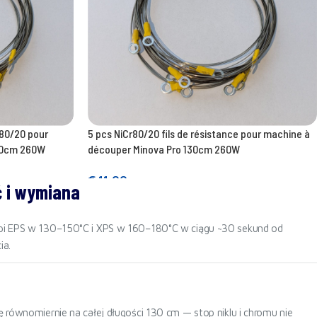
r80/20 pour
5 pcs NiCr80/20 fils de résistance pour machine à
130cm 260W
découper Minova Pro 130cm 260W
€
11,00
ć i wymiana
Ajouter au panier
topi EPS w 130–150°C i XPS w 160–180°C w ciągu ~30 sekund od
ia.
 równomiernie na całej długości 130 cm — stop niklu i chromu nie