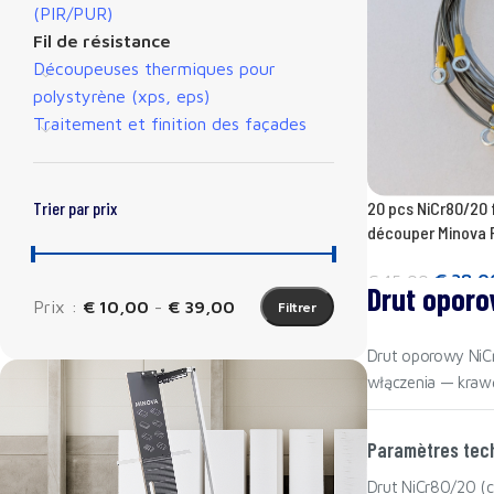
(PIR/PUR)
Fil de résistance
Découpeuses thermiques pour
polystyrène (xps, eps)
Traitement et finition des façades
20 pcs NiCr80/20 
Trier par prix
découper Minova 
€
38,0
€
45,00
Drut oporo
Prix :
€ 10,00
-
€ 39,00
Filtrer
Ajouter au panier
Drut oporowy NiCr
włączenia — krawęd
Paramètres tech
Drut NiCr80/20 (c