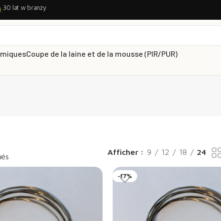
30 lat w branży
rmiques
Coupe de la laine et de la mousse (PIR/PUR)
Afficher
9
12
18
24
hés
-17%