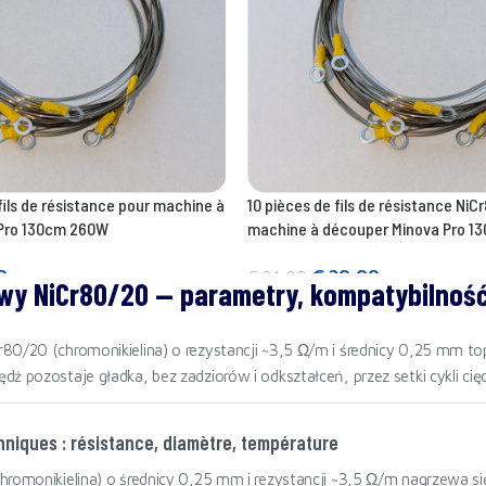
fils de résistance pour machine à
10 pièces de fils de résistance NiC
Pro 130cm 260W
machine à découper Minova Pro 
0
€
20,00
€
24,00
wy NiCr80/20 — parametry, kompatybilnoś
Ajouter au panier
80/20 (chromonikielina) o rezystancji ~3,5 Ω/m i średnicy 0,25 mm 
ź pozostaje gładka, bez zadziorów i odkształceń, przez setki cykli cięc
niques : résistance, diamètre, température
hromonikielina) o średnicy 0,25 mm i rezystancji ~3,5 Ω/m nagrzewa się