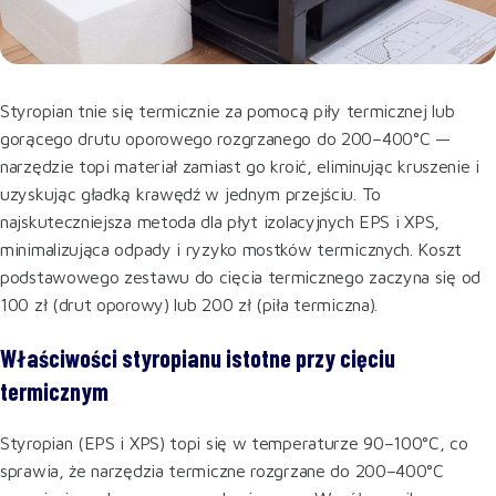
Styropian tnie się termicznie za pomocą piły termicznej lub
gorącego drutu oporowego rozgrzanego do 200–400°C —
narzędzie topi materiał zamiast go kroić, eliminując kruszenie i
uzyskując gładką krawędź w jednym przejściu. To
najskuteczniejsza metoda dla płyt izolacyjnych EPS i XPS,
minimalizująca odpady i ryzyko mostków termicznych. Koszt
podstawowego zestawu do cięcia termicznego zaczyna się od
100 zł (drut oporowy) lub 200 zł (piła termiczna).
Właściwości styropianu istotne przy cięciu
termicznym
Styropian (EPS i XPS) topi się w temperaturze 90–100°C, co
sprawia, że narzędzia termiczne rozgrzane do 200–400°C