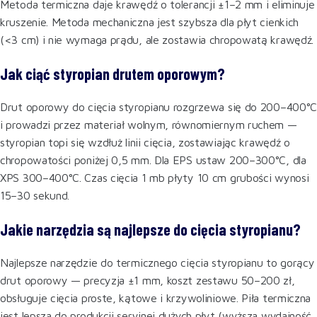
Metoda termiczna daje krawędź o tolerancji ±1–2 mm i eliminuje
kruszenie. Metoda mechaniczna jest szybsza dla płyt cienkich
(<3 cm) i nie wymaga prądu, ale zostawia chropowatą krawędź.
Jak ciąć styropian drutem oporowym?
Drut oporowy do cięcia styropianu rozgrzewa się do 200–400°C
i prowadzi przez materiał wolnym, równomiernym ruchem —
styropian topi się wzdłuż linii cięcia, zostawiając krawędź o
chropowatości poniżej 0,5 mm. Dla EPS ustaw 200–300°C, dla
XPS 300–400°C. Czas cięcia 1 mb płyty 10 cm grubości wynosi
15–30 sekund.
Jakie narzędzia są najlepsze do cięcia styropianu?
Najlepsze narzędzie do termicznego cięcia styropianu to gorący
drut oporowy — precyzja ±1 mm, koszt zestawu 50–200 zł,
obsługuje cięcia proste, kątowe i krzywoliniowe. Piła termiczna
jest lepsza do produkcji seryjnej dużych płyt (wyższa wydajność,