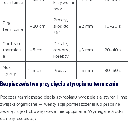
résistance
krzywolini
owy
Prosty,
Piła
1–20 cm
skos do
±2 mm
10–20 s
termiczna
45°
Couteau
Detale,
thermiqu
1–5 cm
otwory,
±3 mm
20–40 s
e
korekty
Nóż
1–5 cm
Prosty
±5 mm
30–60 s
ręczny
Bezpieczeństwo przy cięciu styropianu termicznie
Podczas termicznego cięcia styropianu wydziela się styren i inne
związki organiczne — wentylacja pomieszczenia lub praca na
zewnątrz jest obowiązkowa, nie opcjonalna. Wymagane środki
ochrony osobistej: