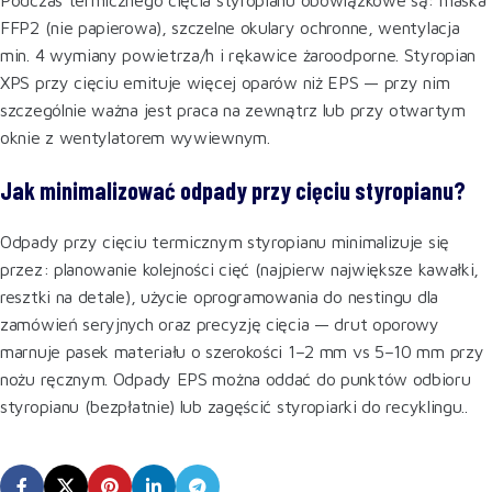
Podczas termicznego cięcia styropianu obowiązkowe są: maska
FFP2 (nie papierowa), szczelne okulary ochronne, wentylacja
min. 4 wymiany powietrza/h i rękawice żaroodporne. Styropian
XPS przy cięciu emituje więcej oparów niż EPS — przy nim
szczególnie ważna jest praca na zewnątrz lub przy otwartym
oknie z wentylatorem wywiewnym.
Jak minimalizować odpady przy cięciu styropianu?
Odpady przy cięciu termicznym styropianu minimalizuje się
przez: planowanie kolejności cięć (najpierw największe kawałki,
resztki na detale), użycie oprogramowania do nestingu dla
zamówień seryjnych oraz precyzję cięcia — drut oporowy
marnuje pasek materiału o szerokości 1–2 mm vs 5–10 mm przy
nożu ręcznym. Odpady EPS można oddać do punktów odbioru
styropianu (bezpłatnie) lub zagęścić styropiarki do recyklingu..