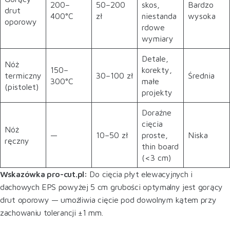
200–
50–200
skos,
Bardzo
drut
400°C
zł
niestanda
wysoka
oporowy
rdowe
wymiary
Detale,
Nóż
150–
korekty,
termiczny
30–100 zł
Średnia
300°C
małe
(pistolet)
projekty
Doraźne
cięcia
Nóż
—
10–50 zł
proste,
Niska
ręczny
thin board
(<3 cm)
Wskazówka pro-cut.pl:
Do cięcia płyt elewacyjnych i
dachowych EPS powyżej 5 cm grubości optymalny jest gorący
drut oporowy — umożliwia cięcie pod dowolnym kątem przy
zachowaniu tolerancji ±1 mm.