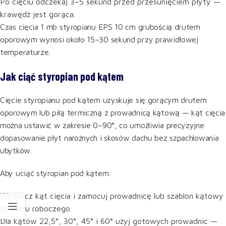
Po cięciu odczekaj 3–5 sekund przed przesunięciem płyty —
krawędź jest gorąca.
Czas cięcia 1 mb styropianu EPS 10 cm grubością drutem
oporowym wynosi około 15–30 sekund przy prawidłowej
temperaturze.
Jak ciąć styropian pod kątem
Cięcie styropianu pod kątem uzyskuje się gorącym drutem
oporowym lub piłą termiczną z prowadnicą kątową — kąt cięcia
można ustawić w zakresie 0–90°, co umożliwia precyzyjne
dopasowanie płyt narożnych i skosów dachu bez szpachlowania
ubytków.
Aby uciąć styropian pod kątem:
Wyznacz kąt cięcia i zamocuj prowadnicę lub szablon kątowy
do stołu roboczego.
Dla kątów 22,5°, 30°, 45° i 60° użyj gotowych prowadnic —