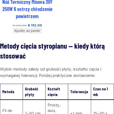
Nóż Termiczny Minova 30Y
250W 6 ostrzy chłodzenie
powietrzem
€
216,00
€
192,00
Ajouter au panier
Metody cięcia styropianu — kiedy którą
stosować
Wybór metody zależy od grubości płyty, kształtu cięcia i
wymaganej tolerancji. Poniżej praktyczne zestawienie:
Grubość
Kształt
Czas na 1
Metoda
Tolerancja
płyty
cięcia
mb
Prosty,
Fil de
skos,
1–30 cm
±1 mm
15–30 s