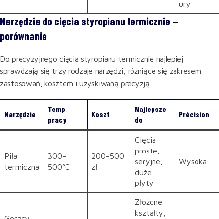
ury
Narzędzia do cięcia styropianu termicznie —
porównanie
Do precyzyjnego cięcia styropianu termicznie najlepiej
sprawdzają się trzy rodzaje narzędzi, różniące się zakresem
zastosowań, kosztem i uzyskiwaną precyzją.
Temp.
Najlepsze
Narzędzie
Koszt
Précision
pracy
do
Cięcia
proste,
Piła
300–
200–500
seryjne,
Wysoka
termiczna
500°C
zł
duże
płyty
Złożone
kształty,
Gorący