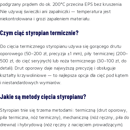
podgrzany prądem do ok. 200°C przecina EPS bez kruszenia.
Nie używaj świecżki ani zapalniczki — temperatura jest
niekontrolowana i grozi zapaleniem materiału.
Czym ciąć styropian termicznie?
Do cięcia termicznego styropianu używa się gorącego drutu
oporowego (50–200 zł, precyzja ±1 mm), piły termicznej (200–
500 zł, do cięć seryjnych) lub noża termicznego (30–100 zł, do
detali). Drut oporowy daje najwyższą precyzję i obsługuje
kształty krzywoliniowe — to najlepsza opcja dla cięć pod kątem
i niestandardowych wymiarów.
Jakie są metody cięcia styropianu?
Styropian tnie się trzema metodami: termiczną (drut oporowy,
piła termiczna, nóż termiczny), mechaniczną (nóż ręczny, piła do
drewna) i hybrydową (nóż ręczny z nacięciem prowadzącym).