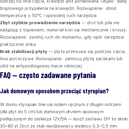
szerzej niż linia cięcia, krawędź jest pofalowana. Objaw: ślady
brązowego przypalenia na krawędzi. Rozwiązanie: obniż
temperaturę o 50°C i spowolnij ruch narzędzia.
Zbyt szybkie prowadzenie narzędzia
— drut lub piła nie
nadążają z topieniem, materiał kroi się mechanicznie i kruszy.
Rozwiązanie: zwolnij ruch do momentu, gdy opór narzędzia
praktycznie znika.
Brak stabilizacji płyty
— płyta przesuwa się podczas cięcia,
linia jest krzywa. Rozwiązanie: zamocuj płytę zaciskami lub
ułóż na antypoślizgowej macie roboczej.
FAQ — często zadawane pytania
Jak domowym sposobem przeciąć styropian?
W domu styropian tnie się nożem ręcznym z długim ostrzem
(dla płyt do 5 cm) lub domowym drutem oporowym
podłączonym do zasilacza 12V/5A — koszt zestawu DIY to około
30–80 zł. Drut ze stali nierdzewnej o średnicy 0,3–0,5 mm