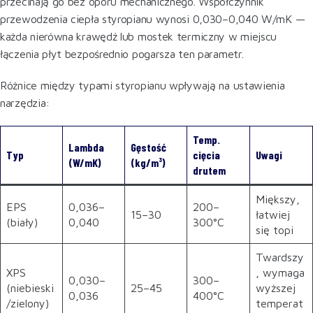
przecinają go bez oporu mechanicznego. Współczynnik
przewodzenia ciepła styropianu wynosi 0,030–0,040 W/mK —
każda nierówna krawędź lub mostek termiczny w miejscu
łączenia płyt bezpośrednio pogarsza ten parametr.
Różnice między typami styropianu wpływają na ustawienia
narzędzia:
Temp.
Lambda
Gęstość
Typ
cięcia
Uwagi
(W/mK)
(kg/m³)
drutem
Miększy,
EPS
0,036–
200–
15–30
łatwiej
(biały)
0,040
300°C
się topi
Twardszy
XPS
, wymaga
0,030–
300–
(niebieski
25–45
wyższej
0,036
400°C
/zielony)
temperat