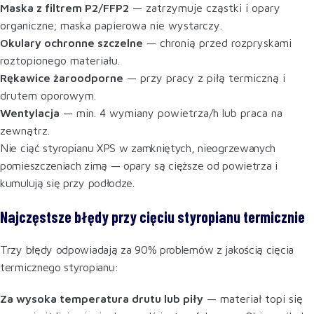
Maska z filtrem P2/FFP2
— zatrzymuje cząstki i opary
organiczne; maska papierowa nie wystarczy.
Okulary ochronne szczelne
— chronią przed rozpryskami
roztopionego materiału.
Rękawice żaroodporne
— przy pracy z piłą termiczną i
drutem oporowym.
Wentylacja
— min. 4 wymiany powietrza/h lub praca na
zewnątrz.
Nie ciąć styropianu XPS w zamkniętych, nieogrzewanych
pomieszczeniach zimą — opary są cięższe od powietrza i
kumulują się przy podłodze.
Najczęstsze błędy przy cięciu styropianu termicznie
Trzy błędy odpowiadają za 90% problemów z jakością cięcia
termicznego styropianu:
Za wysoka temperatura drutu lub piły
— materiał topi się