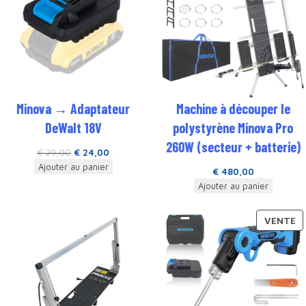
Minova → Adaptateur
Machine à découper le
DeWalt 18V
polystyrène Minova Pro
260W (secteur + batterie)
€
29,00
€
24,00
Ajouter au panier
€
480,00
Ajouter au panier
VENTE