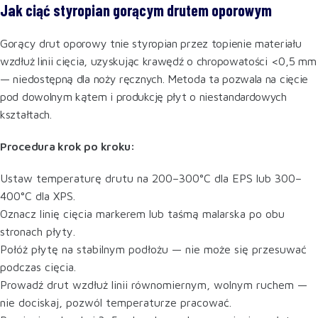
Jak ciąć styropian gorącym drutem oporowym
Gorący drut oporowy tnie styropian przez topienie materiału
wzdłuż linii cięcia, uzyskując krawędź o chropowatości <0,5 mm
— niedostępną dla noży ręcznych. Metoda ta pozwala na cięcie
pod dowolnym kątem i produkcję płyt o niestandardowych
kształtach.
Procedura krok po kroku:
Ustaw temperaturę drutu na 200–300°C dla EPS lub 300–
400°C dla XPS.
Oznacz linię cięcia markerem lub taśmą malarska po obu
stronach płyty.
Połóż płytę na stabilnym podłożu — nie może się przesuwać
podczas cięcia.
Prowadź drut wzdłuż linii równomiernym, wolnym ruchem —
nie dociskaj, pozwól temperaturze pracować.