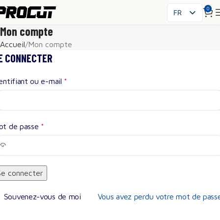
0
FR
PL
Mon compte
EN
Accueil
Mon compte
SK
E CONNECTER
CS
entifiant ou e-mail
*
HU
ES
IT
UK
ot de passe
*
RO
DE
Se connecter
Souvenez-vous de moi
Vous avez perdu votre mot de pass