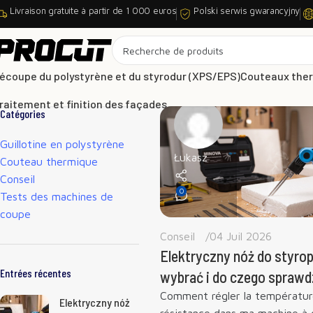
Livraison gratuite à partir de 1 000 euros
Polski serwis gwarancyjny
écoupe du polystyrène et du styrodur (XPS/EPS)
Couteaux the
raitement et finition des façades
Catégories
Guillotine en polystyrène
Łukasz
Couteau thermique
Conseil
0
Tests des machines de
coupe
Conseil
04 Juil 2026
Elektryczny nóż do styropi
Entrées récentes
wybrać i do czego sprawdzi
Comment régler la température
Elektryczny nóż