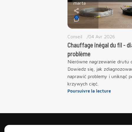
marta
0
Conseil
04 Avr 2026
Chauffage inégal du fil - d
problème
Nierówne nagrzewanie drutu
Dowiedz się, jak zdiagnozowa
naprawić problemy i uniknąć p
krzywych cięć.
Poursuivre la lecture