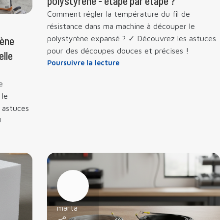
polystyrène - étape par étape ?
Comment régler la température du fil de
résistance dans ma machine à découper le
polystyrène expansé ? ✓ Découvrez les astuces
rène
pour des découpes douces et précises !
elle
Poursuivre la lecture
e
 le
 astuces
!
marta