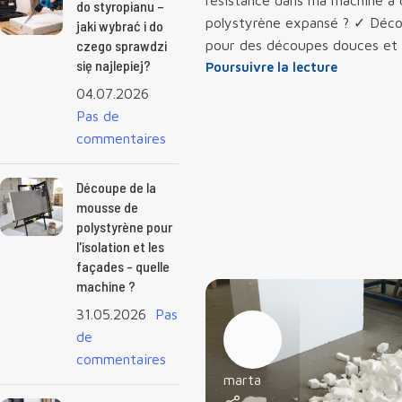
résistance dans ma machine à 
do styropianu –
polystyrène expansé ? ✓ Déco
jaki wybrać i do
czego sprawdzi
pour des découpes douces et 
się najlepiej?
Poursuivre la lecture
04.07.2026
Pas de
commentaires
Découpe de la
mousse de
polystyrène pour
l'isolation et les
façades - quelle
machine ?
31.05.2026
Pas
de
commentaires
marta