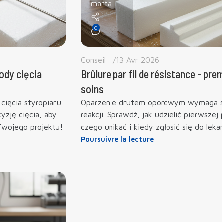
marta
0
Conseil
13 Avr 2026
ody cięcia
Brûlure par fil de résistance - pre
soins
cięcia styropianu
Oparzenie drutem oporowym wymaga s
yzję cięcia, aby
reakcji. Sprawdź, jak udzielić pierwsze
Twojego projektu!
czego unikać i kiedy zgłosić się do leka
Poursuivre la lecture