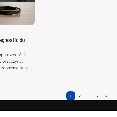
iagnostic du
 oporowego? ✓
ć przyczyny,
rzepalenia oraz
1
2
3
›
»