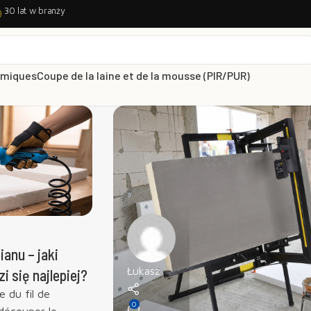
30 lat w branży
rmiques
Coupe de la laine et de la mousse (PIR/PUR)
anu – jaki
Łukasz
 się najlepiej?
 du fil de
0