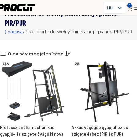
0
HU
Przecinarki do wełny mineralnej i pianek
PL
PIR/PUR
EN
UR) vágása
Przecinarki do wełny mineralnej i pianek PIR/PUR
SK
CS
FR
Oldalsáv megjelenítése
ES
-9%
-5%
IT
UK
RO
DE
Professzionális mechanikus
Akkus vágógép gyapjúhoz és
gyapjú- és szigetelővágó Minova
szigeteléshez (PIR és PUR)