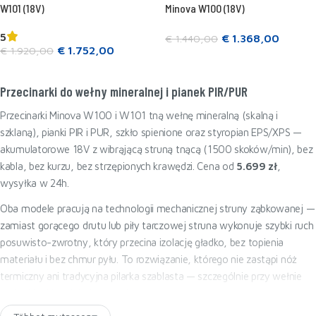
W101 (18V)
Minova W100 (18V)
5
€
1.368,00
€
1.440,00
€
1.752,00
€
1.920,00
Kosárba teszem
Kosárba teszem
Przecinarki do wełny mineralnej i pianek PIR/PUR
Przecinarki Minova W100 i W101 tną wełnę mineralną (skalną i
szklaną), pianki PIR i PUR, szkło spienione oraz styropian EPS/XPS —
akumulatorowe 18V z wibrąjącą struną tnącą (1500 skoków/min), bez
kabla, bez kurzu, bez strzępionych krawędzi. Cena od
5.699 zł
,
wysyłka w 24h.
Oba modele pracują na technologii mechanicznej struny ząbkowanej —
zamiast gorącego drutu lub piły tarczowej struna wykonuje szybki ruch
posuwisto-zwrotny, który przecina izolację gładko, bez topienia
materiału i bez chmur pyłu. To rozwiązanie, którego nie zastąpi nóż
termiczny ani tradycyjna pilarka szablasta — szczególnie przy wełnie
skalnej i szklanej, które są odporne na temperaturę.