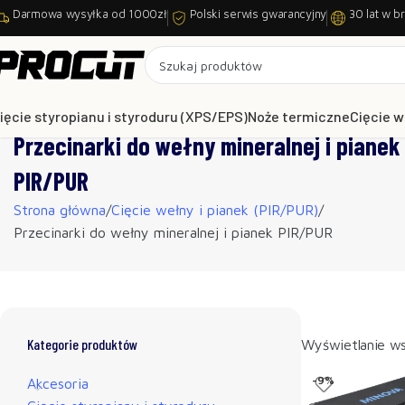
Darmowa wysyłka od 1000zł
Polski serwis gwarancyjny
30 lat w b
ięcie styropianu i styroduru (XPS/EPS)
Noże termiczne
Cięcie w
Przecinarki do wełny mineralnej i pianek
PIR/PUR
Strona główna
Cięcie wełny i pianek (PIR/PUR)
Przecinarki do wełny mineralnej i pianek PIR/PUR
Kategorie produktów
Wyświetlanie ws
-9%
Akcesoria