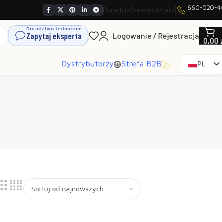
660-020-4
Poradnik
Serwis
Kontakt
Doradztwo techniczne
Zapytaj eksperta
Logowanie / Rejestracja
0,00
Dystrybutorzy
Strefa B2B
PL
EN
SK
CS
HU
FR
ES
IT
UK
RO
DE