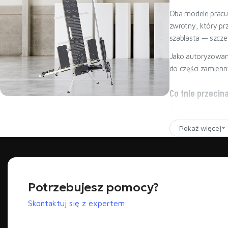
Oba modele pracuj
zwrotny, który prz
szablasta — szczeg
Jako autoryzowan
do części zamienny
Co tnie przecin
Przecinarki Minov
Najmocniejsza przecinarka
BESTSELLER - MINOVA 260W
Pokaż więcej
Wełna mineralna
Płyty PIR i PUR
Szkło spienione
Styropian EPS i
Potrzebujesz pomocy?
Pianki technicz
Skontaktuj się z expertem
Kiedy wybrać Mino
Nóż termiczny spr