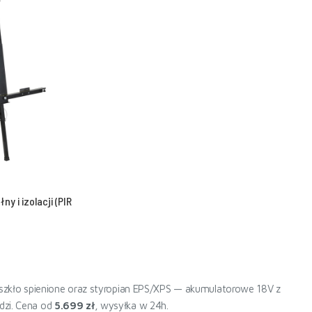
y i izolacji (PIR
R, szkło spienione oraz styropian EPS/XPS — akumulatorowe 18V z
dzi. Cena od
5.699 zł
, wysyłka w 24h.