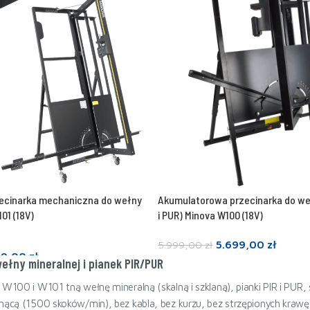
zecinarka mechaniczna do wełny
Akumulatorowa przecinarka do wełn
101 (18V)
i PUR) Minova W100 (18V)
5.699,00
zł
5.999,00
zł
99,00
zł
wełny mineralnej i pianek PIR/PUR
Dodaj do koszyka
a
a W100 i W101 tną wełnę mineralną (skalną i szklaną), pianki PIR i PU
tnącą (1500 skoków/min), bez kabla, bez kurzu, bez strzępionych krawę