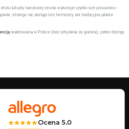
rutu lub piły tarczowej struna wykonuje szybki ruch posuwisto-
ązanie, którego nie zastąpi nóż termiczny ani tradycyjna pilarka
ancję
realizowaną w Polsce (bez odsyłania za granicę), pełen dostęp
osowane w budownictwie i wykończeniu dachów, elewacji i stropów.
erokość (W101, długość cięcia 1400 mm)
z kruszenia krawędzi
zez oba modele
 termicznego
Ocena 5.0
ie topią się pod wpływem temperatury. Przecinarka strunowa Minova