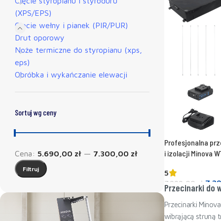
Cięcie styropianu i styroduru
(XPS/EPS)
Cięcie wełny i pianek (PIR/PUR)
Drut oporowy
Noże termiczne do styropianu (xps,
eps)
Obróbka i wykańczanie elewacji
Sortuj wg ceny
Profesjonalna pr
i izolacji Minova W
Cena:
5.690,00 zł
—
7.300,00 zł
Filtruj
5
7.2
7.999,00
zł
Przecinarki do 
Dodaj do koszyk
Przecinarki Minov
wibrąjącą struną 