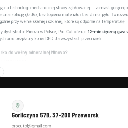
ą na technologii mechanicznej struny ząbkowanej — zamiast gorącego d
ecina izolację gładko, bez topienia materiału i bez chmur pyłu. To rozwi
ólnie przy wełnie skalnej i szklanej, które są odporne na temperaturę.
y dystrybutor Minova w Polsce, Pro-Cut oferuje
12-miesięczną gwar
ch oraz bezpłatny kurier DPD dla wszystkich przecinarek.
arka do wełny mineralnej Minova?
a W100 i W101 obsługują wszystkie popularne materiały izolacyjne st
 skalna i szklana
— do
270 mm
grubości (W100) lub dowolna sz
(w okładzinach i bez) — twarde pianki poliuretanowe cięte czysto be
 (Foam Glass)
— materiał trudny dla pił ręcznych, obsługiwany pr
 XPS
— bez dymu i topienia krawędzi charakterystycznych dla cięcia
ne i akustyczne
Gorliczyna 57B, 37-200 Przeworsk
va zamiast noża termicznego?
procutpl@gmail.com
awdza się przy styropianie, ale
nie cina wełny mineralnej
— włókna n