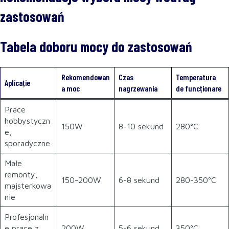
zastosowań
Tabela doboru mocy do zastosowań
Rekomendowan
Czas
Temperatura
Aplicație
a moc
nagrzewania
de funcționare
Prace
hobbystyczn
150W
8-10 sekund
280°C
e,
sporadyczne
Małe
remonty,
150-200W
6-8 sekund
280-350°C
majsterkowa
nie
Profesjonaln
e prace z
200W
5-6 sekund
350°C