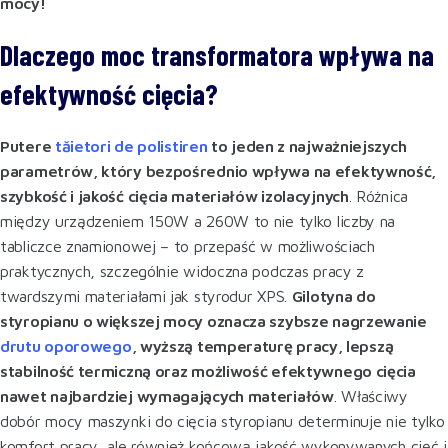
mocy!
Dlaczego moc transformatora wpływa na
efektywność cięcia?
Putere
tăietori de polistiren
to jeden z najważniejszych
parametrów, który bezpośrednio wpływa na efektywność,
szybkość i jakość cięcia materiałów izolacyjnych
. Różnica
między urządzeniem 150W a 260W to nie tylko liczby na
tabliczce znamionowej – to przepaść w możliwościach
praktycznych, szczególnie widoczna podczas pracy z
twardszymi materiałami jak styrodur XPS.
Gilotyna do
styropianu o większej mocy oznacza szybsze nagrzewanie
drutu oporowego
, wyższą temperaturę pracy, lepszą
stabilność termiczną oraz możliwość efektywnego cięcia
nawet najbardziej wymagających materiałów
. Właściwy
dobór mocy maszynki do cięcia styropianu determinuje nie tylko
komfort pracy, ale również końcową jakość wykonywanych cięć i