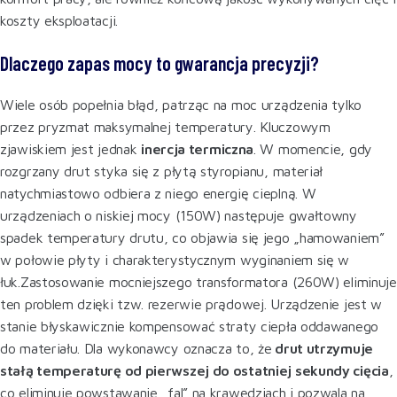
koszty eksploatacji.
Dlaczego zapas mocy to gwarancja precyzji?
Wiele osób popełnia błąd, patrząc na moc urządzenia tylko
przez pryzmat maksymalnej temperatury. Kluczowym
zjawiskiem jest jednak
inercja termiczna
. W momencie, gdy
rozgrzany drut styka się z płytą styropianu, materiał
natychmiastowo odbiera z niego energię cieplną. W
urządzeniach o niskiej mocy (150W) następuje gwałtowny
spadek temperatury drutu, co objawia się jego „hamowaniem”
w połowie płyty i charakterystycznym wyginaniem się w
łuk.Zastosowanie mocniejszego transformatora (260W) eliminuje
ten problem dzięki tzw. rezerwie prądowej. Urządzenie jest w
stanie błyskawicznie kompensować straty ciepła oddawanego
do materiału. Dla wykonawcy oznacza to, że
drut utrzymuje
stałą temperaturę od pierwszej do ostatniej sekundy cięcia
,
co eliminuje powstawanie „fal” na krawędziach i pozwala na