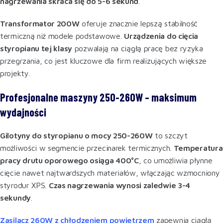
nagrzewania skraca się do 5-6 sekund
.
Transformator 200W
oferuje znacznie lepszą stabilność
termiczną niż modele podstawowe.
Urządzenia do cięcia
styropianu tej klasy
pozwalają na ciągłą pracę bez ryzyka
przegrzania, co jest kluczowe dla firm realizujących większe
projekty.
Profesjonalne maszyny 250-260W – maksimum
wydajności
Gilotyny do styropianu o mocy 250-260W
to szczyt
możliwości w segmencie przecinarek termicznych.
Temperatura
pracy drutu oporowego osiąga 400°C
, co umożliwia płynne
cięcie nawet najtwardszych materiałów, włączając wzmocniony
styrodur XPS.
Czas nagrzewania wynosi zaledwie 3-4
sekundy
.
Zasilacz 260W z chłodzeniem powietrzem
zapewnia ciągłą