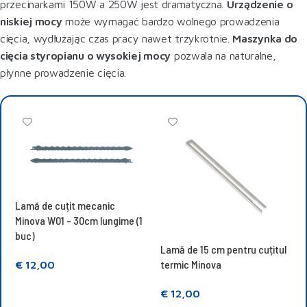
przecinarkami 150W a 250W jest dramatyczna.
Urządzenie o
niskiej mocy
może wymagać bardzo wolnego prowadzenia
cięcia, wydłużając czas pracy nawet trzykrotnie.
Maszynka do
cięcia styropianu o wysokiej mocy
pozwala na naturalne,
płynne prowadzenie cięcia.
Lamă de cuțit mecanic
Minova W01 - 30cm lungime (1
buc)
Lamă de 15 cm pentru cuțitul
termic Minova
€
12,00
Adăugați în coș
€
12,00