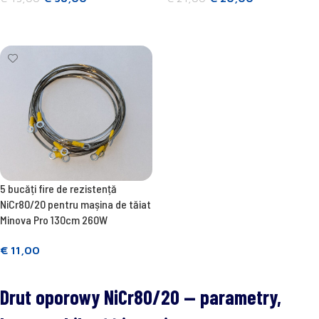
Adăugați în coș
Adăugați în coș
5 bucăți fire de rezistență
NiCr80/20 pentru mașina de tăiat
Minova Pro 130cm 260W
€
11,00
Adăugați în coș
Drut oporowy NiCr80/20 — parametry,