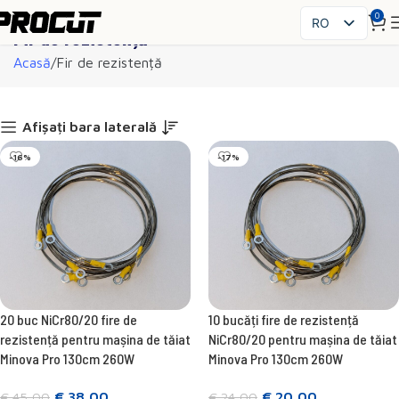
0
RO
Fir de rezistență
PL
Acasă
Fir de rezistență
EN
SK
CS
Afișați bara laterală
HU
-16%
-17%
FR
ES
IT
UK
DE
20 buc NiCr80/20 fire de
10 bucăți fire de rezistență
rezistență pentru mașina de tăiat
NiCr80/20 pentru mașina de tăiat
Minova Pro 130cm 260W
Minova Pro 130cm 260W
€
38,00
€
20,00
€
45,00
€
24,00