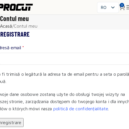
0
RO
PL
Contul meu
EN
Acasă
Contul meu
SK
NREGISTRARE
CS
dresă email
*
HU
FR
ES
IT
 fi trimisă o legătură la adresa ta de email pentru a seta o parol
UK
uă.
DE
oje dane osobowe zostaną użyte do obsługi twojej wizyty na
szej stronie, zarządzania dostępem do twojego konta i dla innyc
elów o których mówi nasza
politică de confidențialitate
.
nregistrare