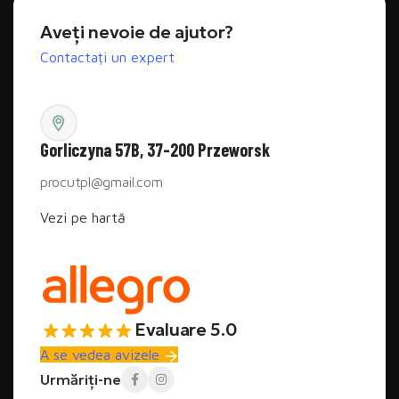
Aveți nevoie de ajutor?
Contactați un expert
Gorliczyna 57B, 37-200 Przeworsk
procutpl@gmail.com
Vezi pe hartă
Evaluare 5.0
A se vedea avizele
Urmăriți-ne