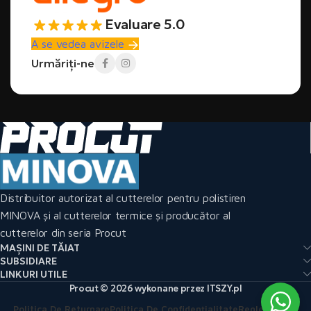
Evaluare 5.0
A se vedea avizele
Urmăriți-ne
Distribuitor autorizat al cutterelor pentru polistiren
MINOVA și al cutterelor termice și producător al
cutterelor din seria Procut
MAȘINI DE TĂIAT
SUBSIDIARE
LINKURI UTILE
Procut © 2026 wykonane przez ITSZY.pl
Politica De Returnare
Politica De Confidențialitate
Reglementări