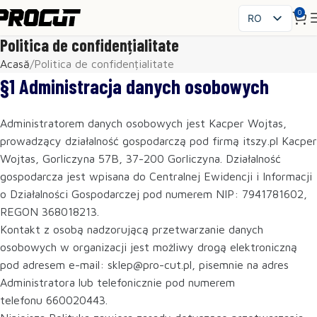
0
RO
PL
Politica de confidențialitate
EN
Acasă
Politica de confidențialitate
SK
§1 Administracja danych osobowych
CS
HU
Administratorem danych osobowych jest Kacper Wojtas,
FR
prowadzący działalność gospodarczą pod firmą itszy.pl Kacper
ES
Wojtas, Gorliczyna 57B, 37-200 Gorliczyna. Działalność
IT
gospodarcza jest wpisana do Centralnej Ewidencji i Informacji
UK
o Działalności Gospodarczej pod numerem NIP: 7941781602,
REGON 368018213.
DE
Kontakt z osobą nadzorującą przetwarzanie danych
osobowych w organizacji jest możliwy drogą elektroniczną
pod adresem e-mail: sklep@pro-cut.pl, pisemnie na adres
Administratora lub telefonicznie pod numerem
telefonu 660020443.