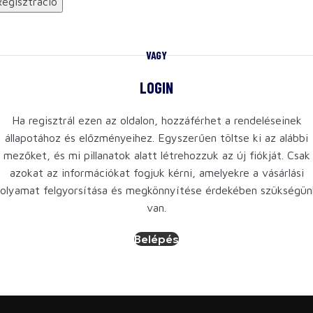
Regisztráció
VAGY
LOGIN
Ha regisztrál ezen az oldalon, hozzáférhet a rendeléseinek
állapotához és előzményeihez. Egyszerűen töltse ki az alábbi
mezőket, és mi pillanatok alatt létrehozzuk az új fiókját. Csak
azokat az információkat fogjuk kérni, amelyekre a vásárlási
folyamat felgyorsítása és megkönnyítése érdekében szükségün
van.
Belépés