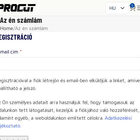
0
HU
PL
Az én számlám
EN
Home
Az én számlám
SK
EGISZTRÁCIÓ
CS
-mail cím
*
FR
ES
IT
UK
gisztrációval a fiók létrejön és email-ben elküldjük a linket, amive
RO
állítható a jelszó.
DE
 Ön személyes adatait arra használjuk fel, hogy támogassuk az
dalunkon tett látogatását, kezeljük a fiókjához való hozzáférését,
lamint egyéb, a weboldalunkon említett célokra.
Adatkezelési
jékoztató
.