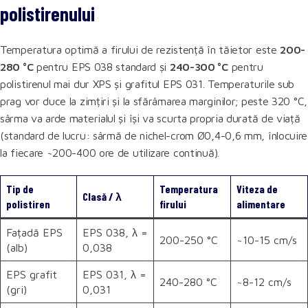
polistirenului
Temperatura optimă a firului de rezistență în tăietor este
200-
280 °C
pentru EPS 038 standard și
240-300 °C
pentru
polistirenul mai dur XPS și grafitul EPS 031. Temperaturile sub
prag vor duce la zimțiri și la sfărâmarea marginilor; peste 320 °C,
sârma va arde materialul și își va scurta propria durată de viață
(standard de lucru: sârmă de nichel-crom Ø0,4-0,6 mm, înlocuire
la fiecare ~200-400 ore de utilizare continuă).
Tip de
Temperatura
Viteza de
Clasă / λ
polistiren
firului
alimentare
Fațadă EPS
EPS 038, λ =
200-250 °C
~10-15 cm/s
(alb)
0,038
EPS grafit
EPS 031, λ =
240-280 °C
~8-12 cm/s
(gri)
0,031