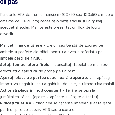
cu pas
Panourile EPS de mari dimensiuni (100×50 sau 100×60 cm, cu o
grosime de 10-20 cm) necesită o bază stabilă și un ghidaj
adecvat al sculei. Mai jos este prezentat un flux de lucru
dovedit:
Marcați linia de tăiere
- creion sau bandă de zugrav pe
ambele suprafețe ale plăcii pentru a avea o referință pe
ambele părți ale firului.
Setați temperatura firului
- consultați tabelul de mai sus;
efectuați o tăietură de probă pe un rest.
Așezați placa pe partea superioară a aparatului
- apăsați
împotriva unghiului sau a ghidului de linie, nu împotriva mâinii.
Acționați placa în mod constant
- fără a se opri la
jumătatea tăierii (oprire = apăsare și lărgire a fantei).
Ridicați tăietura
- Marginea se răcește imediat și este gata
pentru lipire cu adeziv EPS sau ancorare.