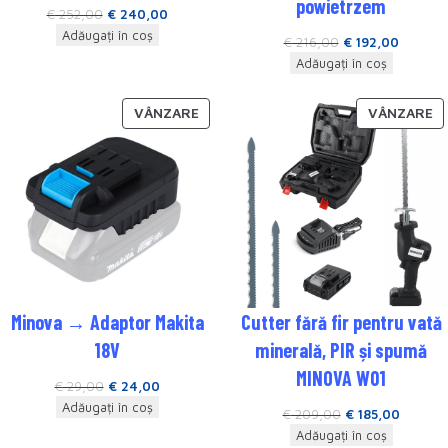
powietrzem
€
252,00
€
240,00
Adăugați în coș
€
216,00
€
192,00
Adăugați în coș
VÂNZARE
VÂNZARE
Minova → Adaptor Makita
Cutter fără fir pentru vată
18V
minerală, PIR și spumă
MINOVA W01
€
29,00
€
24,00
Adăugați în coș
€
209,00
€
185,00
Adăugați în coș