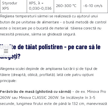
Styrodur
XPS, λ =
260-300 °C
~6-10 cm/s
XPS
0,030-0,036
Reglarea temperaturii sârmei se realizează cu ajutorul unui
buton de pe unitatea de alimentare - o bună metodă de control
este o încercare pe o bucată de material: tăierea corectă nu
necesită presiune, sârma se ghidează singură.
Unelte de tăiat polistiren - pe care să le
alegeți?
Alegerea sculei depinde de amploarea lucrării și de tipul de
tăiere (dreaptă, oblică, profilată). Iată cele patru opțiuni
principale:
Ferăstrău de masă (ghilotină cu sârmă)
- de ex. Minova Pro
260W sau Minova CLASSIC 260W. Se încălzește în 3-5
secunde, lungimea firului este de până la 132 cm, manevrează