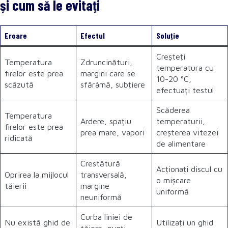
și cum să le evitați
Eroare
Efectul
Soluție
Creșteți
Temperatura
Zdruncinături,
temperatura cu
firelor este prea
margini care se
10-20 °C,
scăzută
sfărâmă, subțiere
efectuați testul
Scăderea
Temperatura
Ardere, spațiu
temperaturii,
firelor este prea
prea mare, vapori
creșterea vitezei
ridicată
de alimentare
Crestătură
Acționați discul cu
Oprirea la mijlocul
transversală,
o mișcare
tăierii
margine
uniformă
neuniformă
Curba liniei de
Nu există ghid de
Utilizați un ghid
tăiere, punți