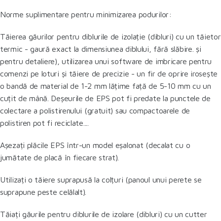
Norme suplimentare pentru minimizarea podurilor:
Tăierea găurilor pentru diblurile de izolație (dibluri) cu un tăietor
termic - gaură exact la dimensiunea diblului, fără slăbire. și
pentru detaliere), utilizarea unui software de imbricare pentru
comenzi pe loturi și tăiere de precizie - un fir de oprire irosește
o bandă de material de 1-2 mm lățime față de 5-10 mm cu un
cuțit de mână. Deșeurile de EPS pot fi predate la punctele de
colectare a polistirenului (gratuit) sau compactoarele de
polistiren pot fi reciclate....
Așezați plăcile EPS într-un model eșalonat (decalat cu o
jumătate de placă în fiecare strat).
Utilizați o tăiere suprapusă la colțuri (panoul unui perete se
suprapune peste celălalt).
Tăiați găurile pentru diblurile de izolare (dibluri) cu un cutter