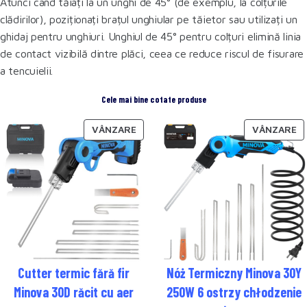
Atunci când tăiați la un unghi de 45° (de exemplu, la colțurile
clădirilor), poziționați brațul unghiular pe tăietor sau utilizați un
ghidaj pentru unghiuri. Unghiul de 45° pentru colțuri elimină linia
de contact vizibilă dintre plăci, ceea ce reduce riscul de fisurare
a tencuielii.
Cele mai bine cotate produse
VÂNZARE
VÂNZARE
Cutter termic fără fir
Nóż Termiczny Minova 30Y
Minova 30D răcit cu aer
250W 6 ostrzy chłodzenie