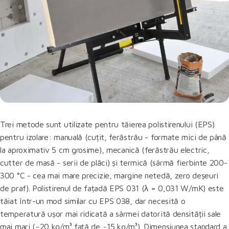
Trei metode sunt utilizate pentru tăierea polistirenului (EPS)
pentru izolare: manuală (cuțit, ferăstrău - formate mici de până
la aproximativ 5 cm grosime), mecanică (ferăstrău electric,
cutter de masă - serii de plăci) și termică (sârmă fierbinte 200-
300 °C - cea mai mare precizie, margine netedă, zero deșeuri
de praf). Polistirenul de fațadă EPS 031 (λ = 0,031 W/mK) este
tăiat într-un mod similar cu EPS 038, dar necesită o
temperatură ușor mai ridicată a sârmei datorită densității sale
mai mari (~20 kg/m³ față de ~15 kg/m³). Dimensiunea standard a