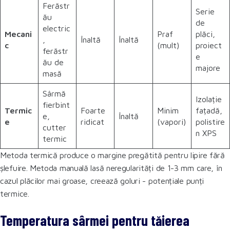
Ferăstr
Serie
ău
de
electric
Mecani
Praf
plăci,
,
Înaltă
Înaltă
c
(mult)
proiect
ferăstr
e
ău de
majore
masă
Sârmă
Izolație
fierbint
Termic
Foarte
Minim
fațadă,
e,
Înaltă
e
ridicat
(vapori)
polistire
cutter
n XPS
termic
Metoda termică produce o margine pregătită pentru lipire fără
șlefuire. Metoda manuală lasă neregularități de 1-3 mm care, în
cazul plăcilor mai groase, creează goluri - potențiale punți
termice.
Temperatura sârmei pentru tăierea