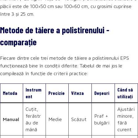
plăcii este de 100×50 cm sau 100×60 cm, cu grosimi cuprinse
între 3 și 25 cm.
Metode de tăiere a polistirenului -
comparație
Fiecare dintre cele trei metode de tăiere a polistirenului EPS
funcționează bine în condiții diferite. Tabelul de mai jos le
compilează în funcție de criterii practice:
Instrum
Când să
Metoda
Precizie
Viteza
Deșeuri
ent
utilizați
Cuțit,
Ajustări
ferăstr
Praf +
minore,
Manual
Medie
Scăzut
ău de
bulgări
fără
mână
curent