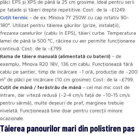
plăci EPS și XPS de până la 25 cm grosime. Ideal pentru serii
pe fațade și tăieri drepte repetitive. Cost: de la ~£1249.
Cuțit termic
- de ex. Minova 7Y 250W cu cap rotativ 90-
180°. Utilizat pentru tăierea găurilor (prize, instalații),
frezarea canelurilor (cablu în EPS), tăieri curbe. Temperatura
lamei de până la 500 °C, răcirea cu aer permite funcționarea
continuă. Cost: de la ~£799.
Rama de tăiere manuală (alimentată cu baterii)
- de
exemplu, Minova R20 18V, 136 cm cablu. Funcționează fără
cablu pe șantier, timp de încărcare ~1 oră, producție de ~200
m² de plăci pe încărcare (10 cm grosime). Cost: de la ~£799.
Cuțit de mână / ferăstrău de mână
- cel mai mic cost de
intrare, dar viteză redusă (~2-4 cm/s față de ~10-15 cm/s
pentru sârmă), multe deșeuri de praf, marginea trebuie
nivelată. Funcționează bine doar pentru corecții minore
ocazionale.
Tăierea panourilor mari din polistiren pas