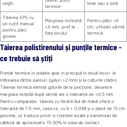
unghi
liniar sau o șină
termice
Tăierea EPS cu
Marginea înclinată
Pentru plăci >6
un cuțit manual
>3 mm, praf la
cm, utilizați sârmă
pentru plăci
fața locului
termică
groase
Tăierea polistirenului și punțile termice -
ce trebuie să știți
Punțile termice în izolație apar în principal în două locuri: la
îmbinarea dintre panouri (goluri >2 mm) și la colțurile clădirii.
Tăierea termică elimină golurile de la joncțiune, deoarece
marginea netedă după sârmă are o toleranță de <0,5 mm.
Pentru comparație: tăierea cu ferăstrăul de mână oferă o
toleranță de 1-5 mm, ceea ce, cu λ = 0,038 și o placă de 15 cm
grosime, se traduce printr-o creștere locală a transmisiei de
căldură de aproximativ 15-30% în zona de contact.