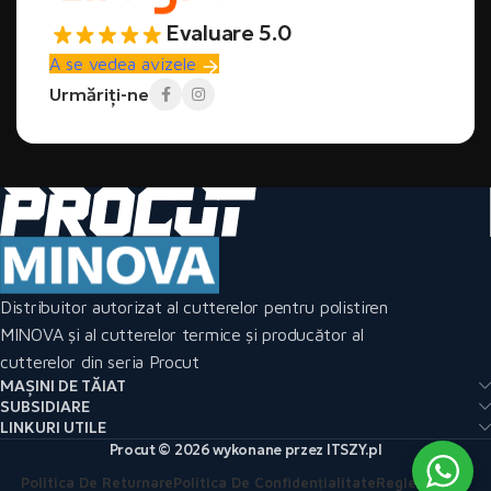
Evaluare 5.0
A se vedea avizele
Urmăriți-ne
Distribuitor autorizat al cutterelor pentru polistiren
MINOVA și al cutterelor termice și producător al
cutterelor din seria Procut
MAȘINI DE TĂIAT
SUBSIDIARE
LINKURI UTILE
Procut © 2026 wykonane przez ITSZY.pl
Politica De Returnare
Politica De Confidențialitate
Reglementări