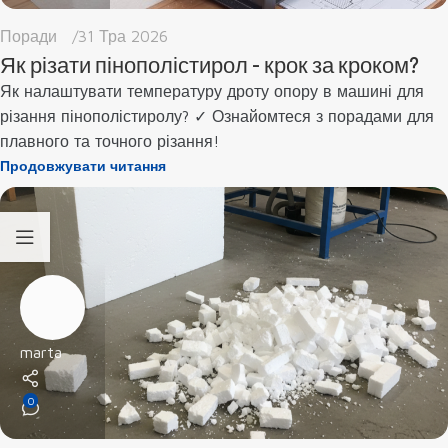
Поради
31 Тра 2026
Як різати пінополістирол - крок за кроком?
Як налаштувати температуру дроту опору в машині для
різання пінополістиролу? ✓ Ознайомтеся з порадами для
плавного та точного різання!
Продовжувати читання
marta
0