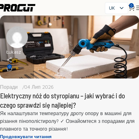
0
UK
PL
EN
SK
CS
HU
Łukasz
FR
0
ES
IT
RO
Поради
04 Лип 2026
DE
Elektryczny nóż do styropianu – jaki wybrać i do
czego sprawdzi się najlepiej?
Як налаштувати температуру дроту опору в машині для
різання пінополістиролу? ✓ Ознайомтеся з порадами для
плавного та точного різання!
Продовжувати читання