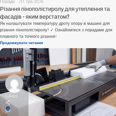
Поради
31 Тра 2026
Різання пінополістиролу для утеплення та
фасадів - яким верстатом?
Як налаштувати температуру дроту опору в машині для
різання пінополістиролу? ✓ Ознайомтеся з порадами для
плавного та точного різання!
Продовжувати читання
Łukasz
0