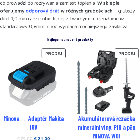
co prowadzi do rozrywania zamiast topienia.
W sklepie
oferujemy
odporový drát
w różnych grubościach
– grubszy
drut 1,0 mm radzi sobie lepiej z twardymi materiałami niż
standardowy 0,8mm, choć wymaga mocniejszego zasilacza.
Nejlépe hodnocené produkty
PRODEJ
PRODEJ
Minova → Adaptér Makita
Akumulátorová řezačka
18V
minerální vlny, PIR a pěn
MINOVA W01
€
29,00
€
24,00