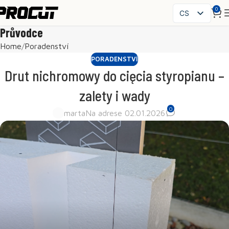
0
CS
PL
Průvodce
EN
Home
Poradenství
SK
PORADENSTVÍ
HU
Drut nichromowy do cięcia styropianu –
FR
zalety i wady
ES
0
IT
marta
Na adrese 02.01.2026
UK
RO
DE