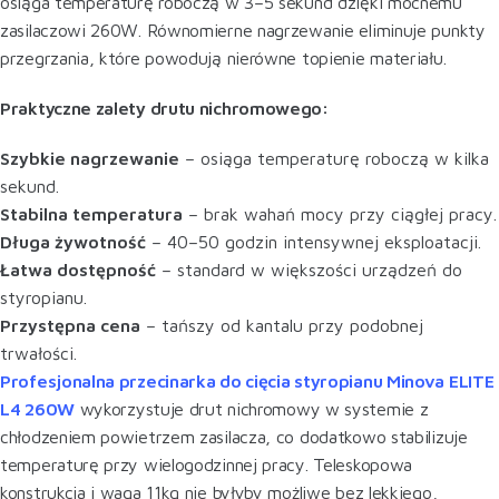
osiąga temperaturę roboczą w 3–5 sekund dzięki mocnemu
zasilaczowi 260W. Równomierne nagrzewanie eliminuje punkty
przegrzania, które powodują nierówne topienie materiału.
Praktyczne zalety drutu nichromowego:
Szybkie nagrzewanie
– osiąga temperaturę roboczą w kilka
sekund.
Stabilna temperatura
– brak wahań mocy przy ciągłej pracy.
Długa żywotność
– 40–50 godzin intensywnej eksploatacji.
Łatwa dostępność
– standard w większości urządzeń do
styropianu.
Przystępna cena
– tańszy od kantalu przy podobnej
trwałości.
Profesjonalna przecinarka do cięcia styropianu Minova ELITE
L4 260W
wykorzystuje drut nichromowy w systemie z
chłodzeniem powietrzem zasilacza, co dodatkowo stabilizuje
temperaturę przy wielogodzinnej pracy. Teleskopowa
konstrukcja i waga 11kg nie byłyby możliwe bez lekkiego,