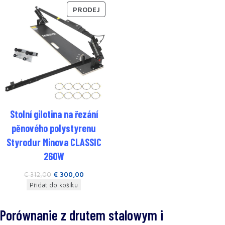
PRODEJ
Stolní gilotina na řezání
pěnového polystyrenu
Styrodur Minova CLASSIC
260W
€
312,00
€
300,00
Přidat do košíku
Porównanie z drutem stalowym i