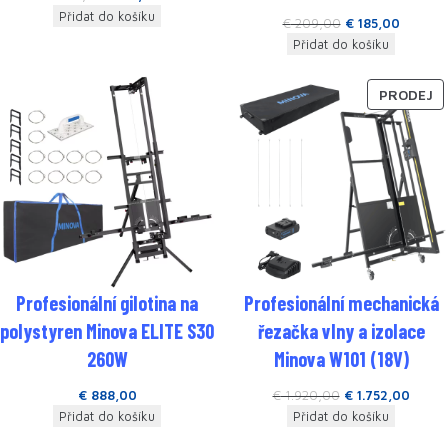
Přidat do košíku
€
209,00
€
185,00
Přidat do košíku
PRODEJ
Profesionální gilotina na
Profesionální mechanická
polystyren Minova ELITE S30
řezačka vlny a izolace
260W
Minova W101 (18V)
€
888,00
€
1.920,00
€
1.752,00
Přidat do košíku
Přidat do košíku