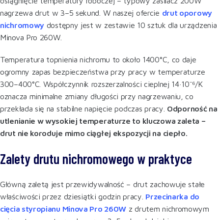
osiągnięcie temperatury roboczej – typowy zasilacz 200W
nagrzewa drut w 3–5 sekund. W naszej ofercie
drut oporowy
nichromowy
dostępny jest w zestawie 10 sztuk dla urządzenia
Minova Pro 260W.
Temperatura topnienia nichromu to około 1400°C, co daje
ogromny zapas bezpieczeństwa przy pracy w temperaturze
300–400°C. Współczynnik rozszerzalności cieplnej 14·10⁻⁶/K
oznacza minimalne zmiany długości przy nagrzewaniu, co
przekłada się na stabilne napięcie podczas pracy.
Odporność na
utlenianie w wysokiej temperaturze to kluczowa zaleta –
drut nie koroduje mimo ciągłej ekspozycji na ciepło.
Zalety drutu nichromowego w praktyce
Główną zaletą jest przewidywalność – drut zachowuje stałe
właściwości przez dziesiątki godzin pracy.
Przecinarka do
cięcia styropianu Minova Pro 260W
z drutem nichromowym