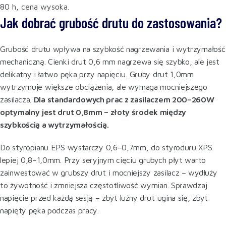
80 h, cena wysoka.
Jak dobrać grubość drutu do zastosowania?
Grubość drutu wpływa na szybkość nagrzewania i wytrzymałość
mechaniczną. Cienki drut 0,6 mm nagrzewa się szybko, ale jest
delikatny i łatwo pęka przy napięciu. Gruby drut 1,0mm
wytrzymuje większe obciążenia, ale wymaga mocniejszego
zasilacza.
Dla standardowych prac z zasilaczem 200–260W
optymalny jest drut 0,8mm – złoty środek między
szybkością a wytrzymałością.
Do styropianu EPS wystarczy 0,6–0,7mm, do styroduru XPS
lepiej 0,8–1,0mm. Przy seryjnym cięciu grubych płyt warto
zainwestować w grubszy drut i mocniejszy zasilacz – wydłuży
to żywotność i zmniejsza częstotliwość wymian. Sprawdzaj
napięcie przed każdą sesją – zbyt luźny drut ugina się, zbyt
napięty pęka podczas pracy.