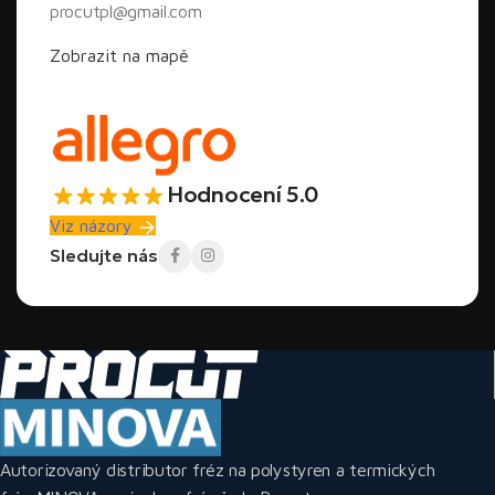
procutpl@gmail.com
Zobrazit na mapě
Hodnocení 5.0
Viz názory
Sledujte nás
Autorizovaný distributor fréz na polystyren a termických