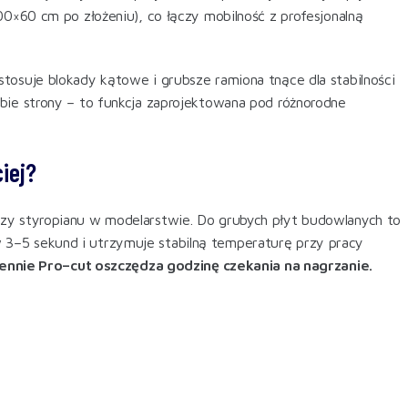
00×60 cm po złożeniu), co łączy mobilność z profesjonalną
tosuje blokady kątowe i grubsze ramiona tnące dla stabilności
bie strony – to funkcja zaprojektowana pod różnorodne
iej?
zy styropianu w modelarstwie. Do grubych płyt budowlanych to
3–5 sekund i utrzymuje stabilną temperaturę przy pracy
ziennie Pro–cut oszczędza godzinę czekania na nagrzanie.