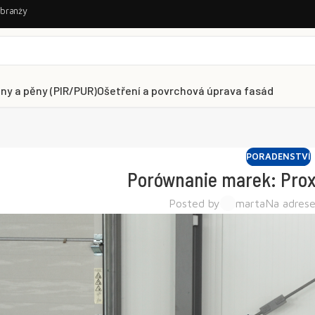
 branży
lny a pěny (PIR/PUR)
Ošetření a povrchová úprava fasád
PORADENSTVÍ
Porównanie marek: Prox
Posted by
marta
Na adrese