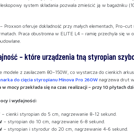
Teleskopowy system składania pozwala zmieścić ją w bagażniku (1
– Proxxon oferuje dokładność przy małych elementach, Pro–cut s
rmatach. Praca obustronna w ELITE L4 – ramię przechyla się w o
budowlane.
jność – które urządzenia tną styropian szybc
e modele z zasilaczem 80–150W, co wystarcza do cienkich arkus
inarka do cięcia styropianu Minova Pro 260W
nagrzewa drut w 
 w mocy przekłada się na czas realizacji – przy 10 płytach d
cy i wydajności:
W
– cienki styropian do 5 cm, nagrzewanie 8-12 sekund.
W
– styropian do 10 cm, nagrzewanie 6-8 sekund.
W
– styropian i styrodur do 20 cm, nagrzewanie 4-6 sekund.