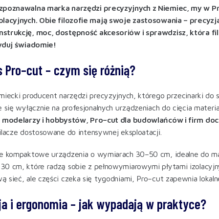
zpoznawalna marka narzędzi precyzyjnych z Niemiec, my w Pr
olacyjnych. Obie filozofie mają swoje zastosowania – precy
strukcję, moc, dostępność akcesoriów i sprawdzisz, która fi
cyduj świadomie!
 Pro–cut – czym się różnią?
miecki producent narzędzi precyzyjnych, którego przecinarki do s
e się wyłącznie na profesjonalnych urządzeniach do cięcia materi
a modelarzy i hobbystów, Pro–cut dla budowlańców i firm doc
ilacze dostosowane do intensywnej eksploatacji.
je kompaktowe urządzenia o wymiarach 30–50 cm, idealne do ma
30 cm, które radzą sobie z pełnowymiarowymi płytami izolacyj
 sieć, ale części czeka się tygodniami, Pro–cut zapewnia lokal
ja i ergonomia – jak wypadają w praktyce?