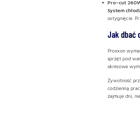
Pro–cut 260
System chłodz
ostygnięcie. Pr
Jak dbać 
Proxxon wymaga
sprzęt pod war
okresowa wym
Żywotność przy
codzienną pra
zajmuje dni, n