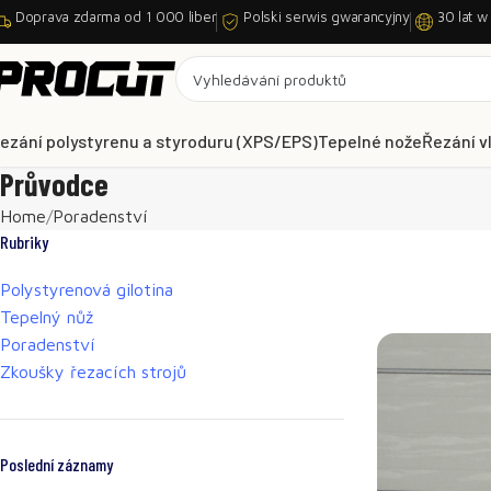
Doprava zdarma od 1 000 liber
Polski serwis gwarancyjny
30 lat w
ezání polystyrenu a styroduru (XPS/EPS)
Tepelné nože
Řezání v
Průvodce
Home
Poradenství
Rubriky
Polystyrenová gilotina
Tepelný nůž
Poradenství
Zkoušky řezacích strojů
Poslední záznamy