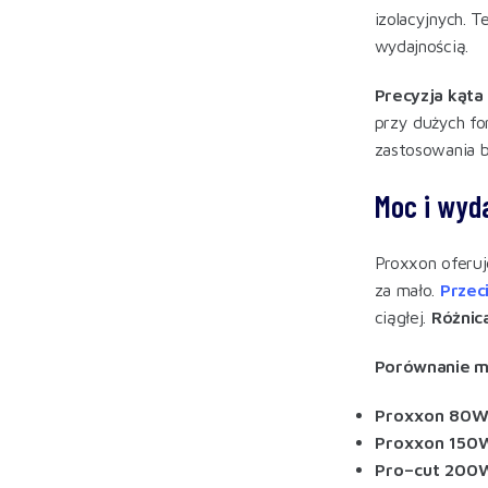
izolacyjnych. 
wydajnością.
Precyzja kąta
przy dużych fo
zastosowania 
Moc i wyda
Proxxon oferuj
za mało.
Przec
ciągłej.
Różnica
Porównanie mo
Proxxon 80
Proxxon 150
Pro–cut 200