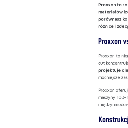
Proxxon to ro
materiałów iz
porównasz kon
różnice i zde
Proxxon vs
Proxxon to nie
cut koncentruj
projektuje dl
mocniejsze zas
Proxxon oferu
maszyny 100–1
międzynarodową
Konstrukc