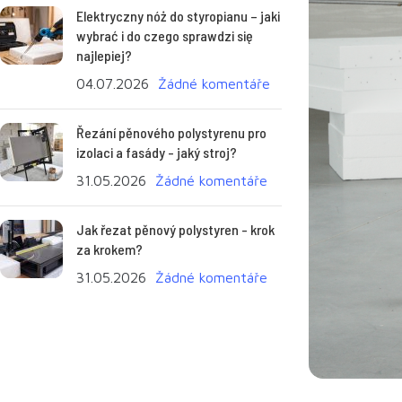
Elektryczny nóż do styropianu – jaki
wybrać i do czego sprawdzi się
najlepiej?
04.07.2026
Žádné komentáře
Řezání pěnového polystyrenu pro
izolaci a fasády - jaký stroj?
31.05.2026
Žádné komentáře
Jak řezat pěnový polystyren - krok
za krokem?
31.05.2026
Žádné komentáře