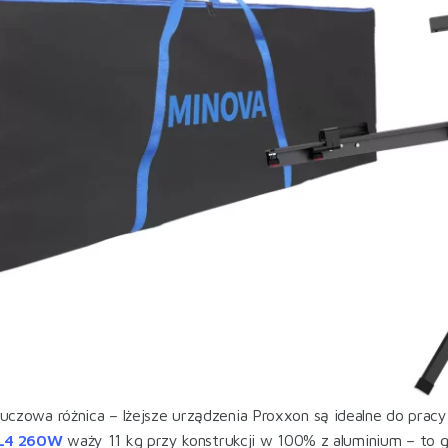
kluczowa różnica – lżejsze urządzenia Proxxon są idealne do pra
 L4 260W
waży 11 kg przy konstrukcji w 100% z aluminium – to