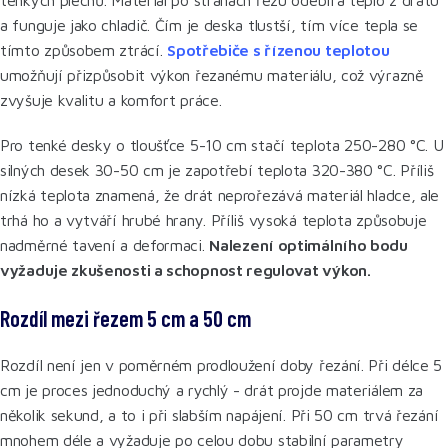
tenkých plechů. Materiál po stranách řezu odebírá teplo z drátu
a funguje jako chladič. Čím je deska tlustší, tím více tepla se
tímto způsobem ztrácí.
Spotřebiče s řízenou teplotou
umožňují přizpůsobit výkon řezanému materiálu, což výrazně
zvyšuje kvalitu a komfort práce.
Pro tenké desky o tloušťce 5-10 cm stačí teplota 250-280 °C. U
silných desek 30-50 cm je zapotřebí teplota 320-380 °C. Příliš
nízká teplota znamená, že drát neprořezává materiál hladce, ale
trhá ho a vytváří hrubé hrany. Příliš vysoká teplota způsobuje
nadměrné tavení a deformaci.
Nalezení optimálního bodu
vyžaduje zkušenosti a schopnost regulovat výkon.
Rozdíl mezi řezem 5 cm a 50 cm
Rozdíl není jen v poměrném prodloužení doby řezání. Při délce 5
cm je proces jednoduchý a rychlý - drát projde materiálem za
několik sekund, a to i při slabším napájení. Při 50 cm trvá řezání
mnohem déle a vyžaduje po celou dobu stabilní parametry