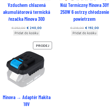
Vzduchem chlazená
Nóż Termiczny Minova 30Y
akumulátorová termická
250W 6 ostrzy chłodzenie
řezačka Minova 30D
powietrzem
€
252,00
€
240,00
€
216,00
€
192,00
Přidat do košíku
Přidat do košíku
PRODEJ
Minova → Adaptér Makita
18V