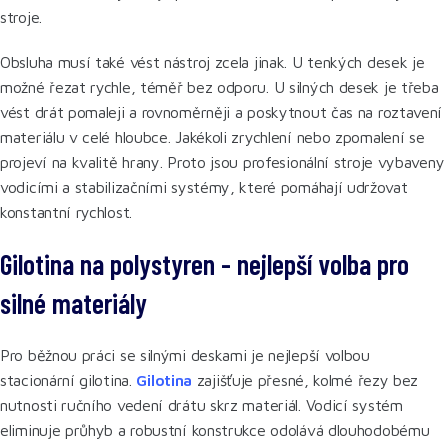
stroje.
Obsluha musí také vést nástroj zcela jinak. U tenkých desek je
možné řezat rychle, téměř bez odporu. U silných desek je třeba
vést drát pomaleji a rovnoměrněji a poskytnout čas na roztavení
materiálu v celé hloubce. Jakékoli zrychlení nebo zpomalení se
projeví na kvalitě hrany. Proto jsou profesionální stroje vybaveny
vodicími a stabilizačními systémy, které pomáhají udržovat
konstantní rychlost.
Gilotina na polystyren - nejlepší volba pro
silné materiály
Pro běžnou práci se silnými deskami je nejlepší volbou
stacionární gilotina.
Gilotina
zajišťuje přesné, kolmé řezy bez
nutnosti ručního vedení drátu skrz materiál. Vodicí systém
eliminuje průhyb a robustní konstrukce odolává dlouhodobému