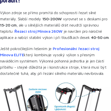
Výkon zdroje se přímo promítá do schopnosti řezat silné
materiály. Slabší modely
150-200W
vyrovnat se s deskami pro
15-20 cm
, ale u silnějších materiálů drát neudrží správnou
teplotu.
Řezací stroj Minova 260W
je navržen pro náročné
aplikace a nabízí stabilní výkon i při tloušťkách desek
40-50 cm
.
Ještě pokročilejším řešením je
Profesionální řezací stroj
Minova ELITE
který kombinuje vysoký výkon s přesným
naváděcím systémem. Výkonná pohonná jednotka je jen částí
příběhu - stejně důležitá je i konstrukce stroje, která musí být
dostatečně tuhá, aby při řezání silného materiálu nevibrovala.