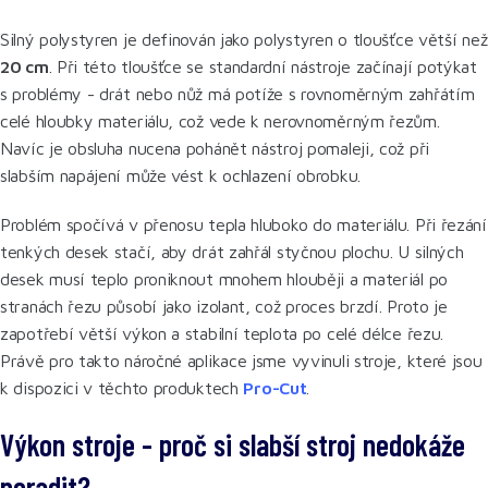
Silný polystyren je definován jako polystyren o tloušťce větší než
20 cm
. Při této tloušťce se standardní nástroje začínají potýkat
s problémy - drát nebo nůž má potíže s rovnoměrným zahřátím
celé hloubky materiálu, což vede k nerovnoměrným řezům.
Navíc je obsluha nucena pohánět nástroj pomaleji, což při
slabším napájení může vést k ochlazení obrobku.
Problém spočívá v přenosu tepla hluboko do materiálu. Při řezání
tenkých desek stačí, aby drát zahřál styčnou plochu. U silných
desek musí teplo proniknout mnohem hlouběji a materiál po
stranách řezu působí jako izolant, což proces brzdí. Proto je
zapotřebí větší výkon a stabilní teplota po celé délce řezu.
Právě pro takto náročné aplikace jsme vyvinuli stroje, které jsou
k dispozici v těchto produktech
Pro-Cut
.
Výkon stroje - proč si slabší stroj nedokáže
poradit?