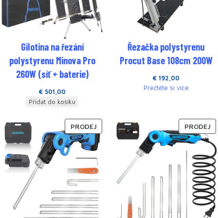
Gilotina na řezání
Řezačka polystyrenu
polystyrenu Minova Pro
Procut Base 108cm 200W
260W (síť + baterie)
€
192,00
Přečtěte si více
€
501,00
Přidat do košíku
PRODEJ
PRODEJ