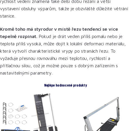
rychlost vedení znamená také delší dobu řezání a větší
vystavení obsluhy výparům, takže je obzvláště důležité větrání
stanice.
Kromě toho má styrodur v místě řezu tendenci se více
tepelně rozpínat.
Pokud je drát veden příliš pomalu nebo je
teplota příliš vysoká, může dojít k lokální deformaci materiálu,
která vytvoří charakteristické vrypy po stranách řezu. To
vyžaduje přesnou rovnováhu mezi teplotou, rychlostí a
přítlačnou silou, což je možné pouze s dobrým zařízením s
nastavitelnými parametry.
Nejlépe hodnocené produkty