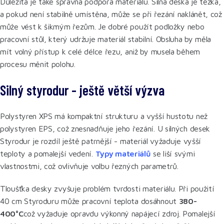
Důležitá je také správná podpora materiálu. Silná deska je těžká,
a pokud není stabilně umístěna, může se při řezání naklánět, což
může vést k šikmým řezům. Je dobré použít podložky nebo
pracovní stůl, který udržuje materiál stabilní. Obsluha by měla
mít volný přístup k celé délce řezu, aniž by musela během
procesu měnit polohu.
Silný styrodur - ještě větší výzva
Polystyren XPS má kompaktní strukturu a vyšší hustotu než
polystyren EPS, což znesnadňuje jeho řezání. U silných desek
Styrodur je rozdíl ještě patrnější - materiál vyžaduje vyšší
teploty a pomalejší vedení.
Typy materiálů
se liší svými
vlastnostmi, což ovlivňuje volbu řezných parametrů.
Tloušťka desky zvyšuje problém tvrdosti materiálu. Při použití
40 cm Styroduru může pracovní teplota dosáhnout
380-
400°C
což vyžaduje opravdu výkonný napájecí zdroj. Pomalejší