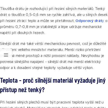
Tloušťka drátu je rozhodující při řezání silných materiálů. Tenký
drát o tloušťce 0,5-0,6 mm se rychle zahřívá, ale u silných desek
při řezání ztrácí teplo a může se přetáhnout.
Odporový drát
y
o
průměru 0,7-0,8 mm je stabilnější a lépe udržuje mechanické
napětí při dlouhých řezech.
Silnější drát má také větší mechanickou pevnost, což je důležité
při vedení velkého množství materiálu. Menší riziko přetržení
znamená méně prostojů a nižší provozní náklady. Nevýhodou je
potřeba silnějšího napájení - silnější drát má menší elektrický
odpor a k dosažení stejné teploty vyžaduje větší výkon.
Teplota - proč silnější materiál vyžaduje jiný
přístup než tenký?
Při řezání silných plechů musí být pracovní teplota vyšší než u