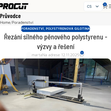
0
CS
PL
Průvodce
EN
Home
Poradenství
SK
PORADENSTVÍ
,
POLYSTYRENOVÁ GILOTINA
HU
Řezání silného pěnového polystyrenu -
FR
výzvy a řešení
ES
0
IT
marta
Na adrese 12.11.2025
UK
RO
DE