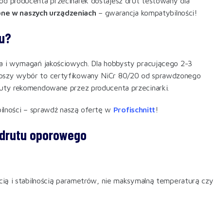
 od producenta przecinarek dostajesz drut testowany dla
ne w naszych urządzeniach
– gwarancja kompatybilności!
nu?
nia i wymagań jakościowych. Dla hobbysty pracującego 2-3
lepszy wybór to certyfikowany NiCr 80/20 od sprawdzonego
druty rekomendowane przez producenta przecinarki.
ilności – sprawdź naszą ofertę w
Profischnitt
!
ć drutu oporowego
ścią i stabilnością parametrów, nie maksymalną temperaturą czy