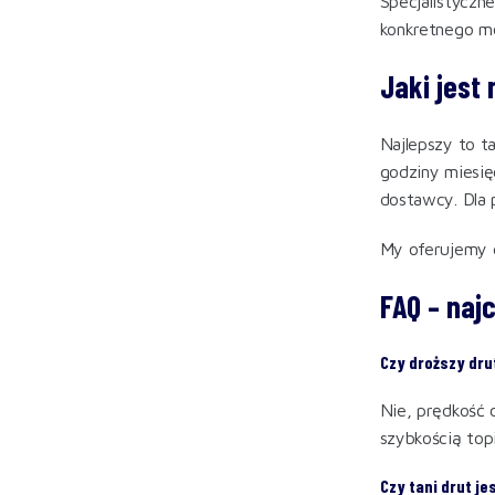
Specjalistyczn
konkretnego m
Jaki jest
Najlepszy to t
godziny miesię
dostawcy. Dla 
My oferujemy 
FAQ – naj
Czy droższy dru
Nie, prędkość 
szybkością topi
Czy tani drut je