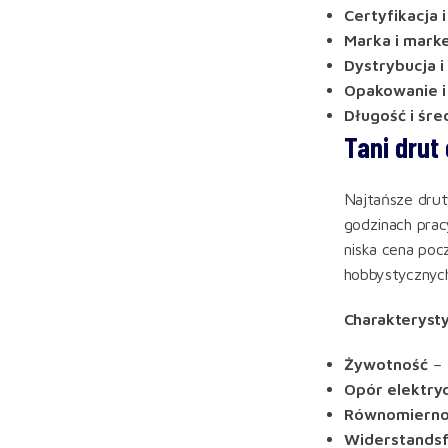
Certyfikacja i
Marka i mark
Dystrybucja 
Opakowanie i
Długość i śre
Tani drut
Najtańsze drut
godzinach prac
niska cena po
hobbystycznych
Charakterysty
Żywotność
– 
Opór elektry
Równomiernoś
Widerstandsf