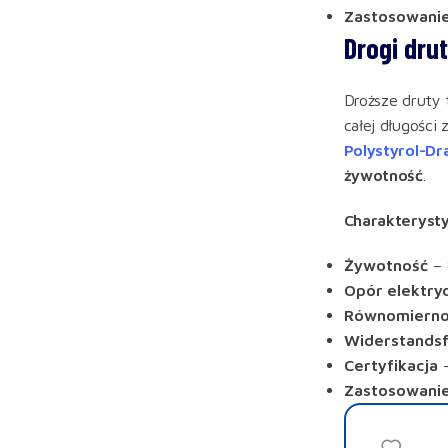
Zastosowani
Drogi dru
Droższe druty 
całej długości
Polystyrol-Dr
żywotność
.
Charakterysty
Żywotność
– 
Opór elektry
Równomiernoś
Widerstandsf
Certyfikacja
–
Zastosowani