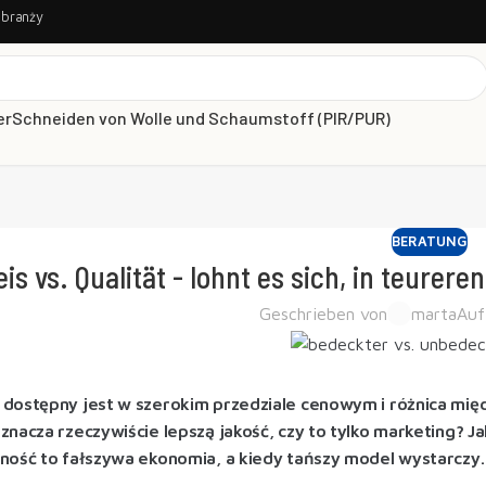
 branży
er
Schneiden von Wolle und Schaumstoff (PIR/PUR)
BERATUNG
eis vs. Qualität - lohnt es sich, in teure
Geschrieben von
marta
Auf
dostępny jest w szerokim przedziale cenowym i różnica mi
znacza rzeczywiście lepszą jakość, czy to tylko marketing? 
ność to fałszywa ekonomia, a kiedy tańszy model wystarczy.