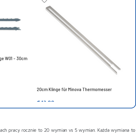
ge W01 - 30cm
20cm Klinge für Minova Thermomesser
€
13,00
In den Warenkorb legen
nach pracy rocznie to 20 wymian vs 5 wymian. Każda wymiana to