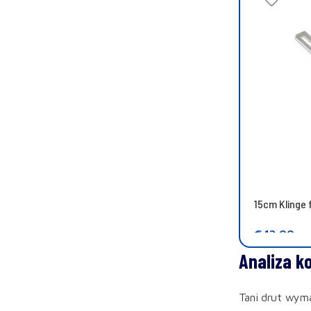
15cm Klinge
€
12,00
In den War
Analiza k
Tani drut wyma