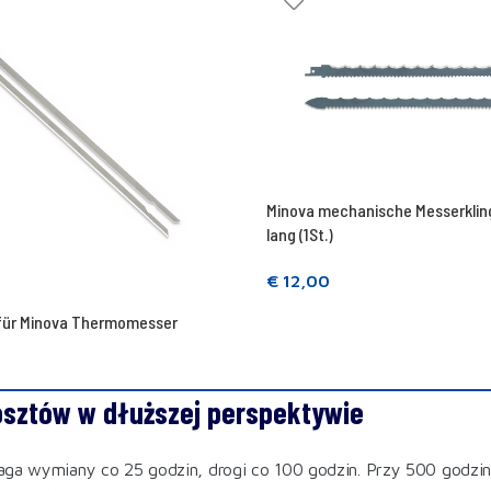
Minova mechanische Messerklin
lang (1St.)
€
12,00
In den Warenkorb legen
 für Minova Thermomesser
enkorb legen
osztów w dłuższej perspektywie
ga wymiany co 25 godzin, drogi co 100 godzin. Przy 500 godzi