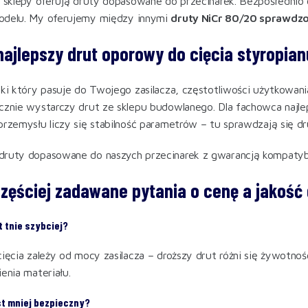
e sklepy oferują druty dopasowane do przecinarek. Bezpośrednio
odelu. My oferujemy między innymi
druty NiCr 80/20 sprawdzo
 najlepszy drut oporowy do cięcia styropia
aki który pasuje do Twojego zasilacza, częstotliwości użytkowa
cznie wystarczy drut ze sklepu budowlanego. Dla fachowca naj
przemysłu liczy się stabilność parametrów – tu sprawdzają się 
druty dopasowane do naszych przecinarek z gwarancją kompatyb
częściej zadawane pytania o cenę a jakoś
t tnie szybciej?
cięcia zależy od mocy zasilacza – droższy drut różni się żywotno
enia materiału.
st mniej bezpieczny?