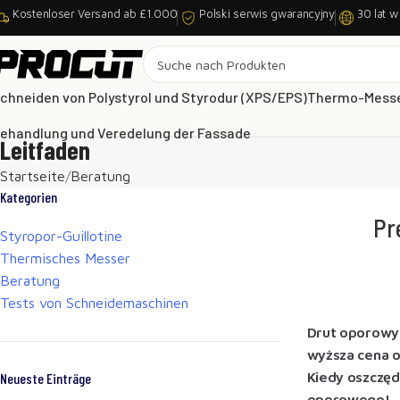
Kostenloser Versand ab £1.000
Polski serwis gwarancyjny
30 lat w
chneiden von Polystyrol und Styrodur (XPS/EPS)
Thermo-Mess
ehandlung und Veredelung der Fassade
Leitfaden
Startseite
Beratung
Kategorien
Pr
Styropor-Guillotine
Thermisches Messer
Beratung
Tests von Schneidemaschinen
Drut oporowy 
wyższa cena o
Kiedy oszczęd
Neueste Einträge
oporowego!