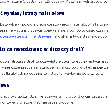
toju – łącznie 5 godzin vs 1,25 godziny. Koszt samych drutów to j
ść wymiany i straty materiałowe
ka zwykle w połowie cięcia kosztownego materiału. Strata to nie 
zeżenia
– sygnały zużycia pojawiają się stopniowo, dając czas
 oporowy ze stali nierdzewnej
jako alternatywę dla standardow
to zainwestować w droższy drut?
wodowej
droższy drut to oczywisty wybór
. Zwrot inwestycji na
seryjnej gdzie precyzja ma znaczenie, jakościowy drut eliminuj
 setki złotych na godzinę tani drut to ryzyko nie do przyjęcia.
dowa
ujący 6-8 godzin dziennie zużywa tani drut w 3-5 dni. Droższy s
ontowany pracuje stabilnie przez tygodnie.