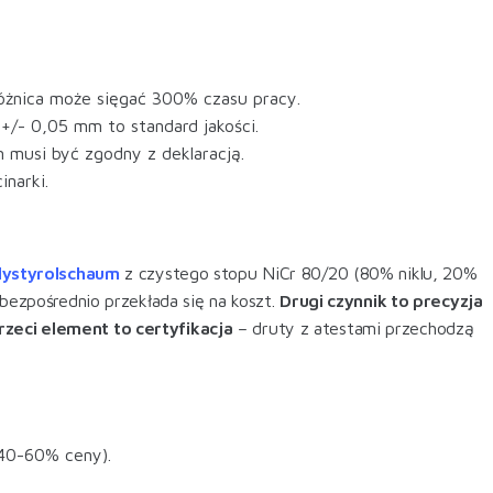
różnica może sięgać 300% czasu pracy.
+/- 0,05 mm to standard jakości.
musi być zgodny z deklaracją.
narki.
lystyrolschaum
z czystego stopu NiCr 80/20 (80% niklu, 20%
 bezpośrednio przekłada się na koszt.
Drugi czynnik to precyzja
rzeci element to certyfikacja
– druty z atestami przechodzą
(40-60% ceny).