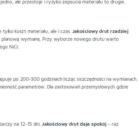
edno, ale przestoje i ryzyko zepsucia materiału to drugie.
tylko koszt materiału, ale i czas.
Jakościowy drut rzadziej
 na planową wymianę. Przy wyborze nowego drutu warto
ego NiCr.
stępuje po 200-300 godzinach licząc oszczędności na wymianach.
e zmienność parametrów. Dla zastosowań przemysłowych gdzie
tarczy na 12-15 dni.
Jakościowy drut daje spokój
– raz