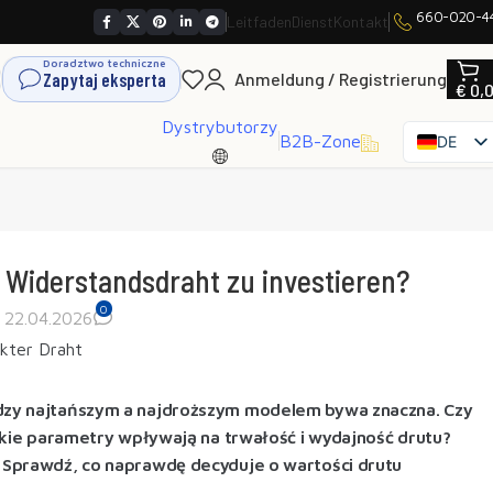
660-020-4
Leitfaden
Dienst
Kontakt
Doradztwo techniczne
Zapytaj eksperta
Anmeldung / Registrierung
€
0,
Dystrybutorzy
B2B-Zone
DE
PL
EN
SK
CS
ren Widerstandsdraht zu investieren?
HU
0
 22.04.2026
FR
ES
IT
ędzy najtańszym a najdroższym modelem bywa znaczna. Czy
UK
Jakie parametry wpływają na trwałość i wydajność drutu?
RO
 Sprawdź, co naprawdę decyduje o wartości drutu