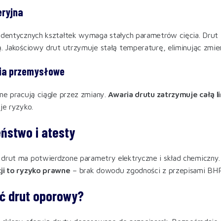
eryjna
identycznych kształtek wymaga stałych parametrów cięcia. Drut
ą. Jakościowy drut utrzymuje stałą temperaturę, eliminując zmie
ia przemysłowe
jne pracują ciągle przez zmiany.
Awaria drutu zatrzymuje całą li
je ryzyko.
ństwo i atesty
drut ma potwierdzone parametry elektryczne i skład chemiczny.
cji to ryzyko prawne
– brak dowodu zgodności z przepisami BHP
ć drut oporowy?