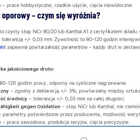
e
– prace hobbystyczne, rzadkie użycie, cięcia niewidoczne.
t oporowy – czym się wyróżnia?
to czysty stop NiCr 80/20 lub Kanthal A1 z certyfikatem składu. 
 z tolerancją +/- 0,03 mm. Żywotność to 80-120 godzin intensywn
aht
zapewnia powtarzalność parametrów – każdy drut w zestawi
ka jakościowego drutu:
80-120 godzin pracy, odporny na cykliczne nagrzewanie.
czny
– zgodny z deklaracją +/- 3%, powtarzalny między sztuka
ć średnicy
– tolerancja +/- 0,03 mm na całej długości.
ähigkeit gegen Oxidation
– stop NiCr lub Kanthal, nie ciemnie
 parametry potwierdzone przez producenta, możliwość weryfik
e
– praca zawodowa, produkcja seryjna, cięcia precyzyjne.