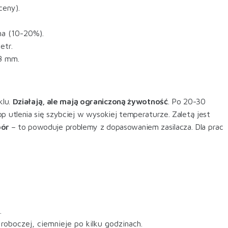
ceny).
a (10-20%).
etr.
8 mm.
klu.
Działają, ale mają ograniczoną żywotność
. Po 20-30
p utlenia się szybciej w wysokiej temperaturze. Zaletą jest
pór
– to powoduje problemy z dopasowaniem zasilacza. Dla prac
.
roboczej, ciemnieje po kilku godzinach.