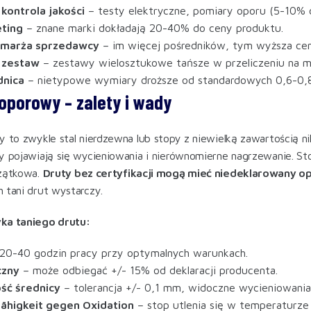
 kontrola jakości
– testy elektryczne, pomiary oporu (5-10% 
eting
– znane marki dokładają 20-40% do ceny produktu.
i marża sprzedawcy
– im więcej pośredników, tym wyższa cen
 zestaw
– zestawy wielosztukowe tańsze w przeliczeniu na m
dnica
– nietypowe wymiary droższe od standardowych 0,6-0,
 oporowy – zalety i wady
y to zwykle stal nierdzewna lub stopy z niewielką zawartością ni
y pojawiają się wycieniowania i nierównomierne nagrzewanie. Sto
czątkowa.
Druty bez certyfikacji mogą mieć niedeklarowany o
 tani drut wystarczy.
ka taniego drutu:
20-40 godzin pracy przy optymalnych warunkach.
czny
– może odbiegać +/- 15% od deklaracji producenta.
ć średnicy
– tolerancja +/- 0,1 mm, widoczne wycieniowania
ähigkeit gegen Oxidation
– stop utlenia się w temperaturze 