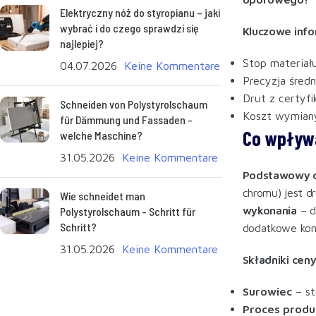
Elektryczny nóż do styropianu – jaki
wybrać i do czego sprawdzi się
Kluczowe infor
najlepiej?
Stop materiał
04.07.2026
Keine Kommentare
Precyzja śred
Drut z certyf
Schneiden von Polystyrolschaum
Koszt wymiany 
für Dämmung und Fassaden -
Co wpływ
welche Maschine?
31.05.2026
Keine Kommentare
Podstawowy cz
chromu) jest dr
Wie schneidet man
wykonania
– d
Polystyrolschaum - Schritt für
Schritt?
dodatkowe kont
31.05.2026
Keine Kommentare
Składniki cen
Surowiec
– st
Proces produk