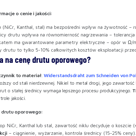
macje o cenie i jakości:
u (NiCr, Kanthal, stal) ma bezpośredni wpływ na żywotność – 
nicy drutu wpływa na równomierność nagrzewania – tolerancja 
ikatem ma gwarantowane parametry elektryczne – opór w Ω/m 
drutu to tylko 5-10% całkowitych kosztów eksploatacji przeci
a na cenę drutu oporowego?
ynnik to materiał
.
Widerstandsdraht zum Schneiden von Po
oższy od stali nierdzewnej. Nikiel to metal drogi, jego zawartość
rut o stałej średnicy wymaga lepszego procesu produkcyjnego.
T
role jakości.
y drutu oporowego:
op NiCr, Kanthal lub stal, zawartość niklu decyduje o koszcie 
cji
– ciągnienie, wyżarzanie, kontrola średnicy (15-25% ceny).