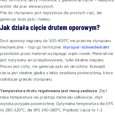
wybór dla prac elewacyjnych.
Piła do styropianu jest najszybsza dla prostych cięć, ale
generuje dużo pyłu i hałasu.
Jak działa cięcie drutem oporowym?
Drut oporowy nagrzany do 300-400°C nie przecina styropianu
mechanicznie – topi go termicznie.
Styropor-Schneidedraht
przechodzi przez materiał wytapiając wąski rowek. Materiał nie
jest rozrywany ani przepiłowywany, tylko lokalnie stapiany.
Proces jest cichy, nie generuje pyłu ani okruchów. Krawędź
cięcia jest idealnie gładka z lekko zeszklona powierzchnią, która
stabilizuje granulki styropianu.
Temperatura drutu regulowana jest mocą zasilacza
. Zbyt
niska temperatura nie przetopi materiału całkowicie, zbyt
wysoka przypala powierzchnię. Optymalna temperatura dla EPS
to 280-320°C, dla XPS 340-380°C. Prędkość cięcia to 1-3