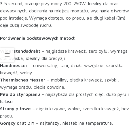
3-5 sekund, pracuje przy mocy 200-250W. Idealny dla prac
elewacyjnych, docinania na miejscu montażu, wycinania otworów
pod instalacje. Wymaga dostępu do prądu, ale długi kabel (3m)
daje dużą swobodę ruchu.
Porównanie podstawowych metod:
Widerstandsdraht
– najgładsza krawędź, zero pyłu, wymaga
stanowiska, idealny dla precyzji.
Handmesser
– uniwersalny, tani, działa wszędzie, szorstka
krawędź, wolny.
Thermisches Messer
– mobilny, gładka krawędź, szybki,
wymaga prądu, cięcia dowolne.
Piła do styropianu
– najszybsza dla prostych cięć, dużo pyłu i
hałasu.
Struny piłowe
– cięcia krzywe, wolne, szorstka krawędź, bez
prądu.
Gorący drut DIY
– najtańszy, niestabilna temperatura,