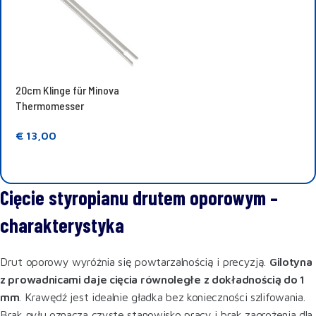
20cm Klinge für Minova
Thermomesser
€
13,00
In den Warenkorb legen
Cięcie styropianu drutem oporowym –
charakterystyka
Drut oporowy wyróżnia się powtarzalnością i precyzją.
Gilotyna
z prowadnicami daje cięcia równoległe z dokładnością do 1
mm
. Krawędź jest idealnie gładka bez konieczności szlifowania.
Brak pyłu oznacza czyste stanowisko pracy i brak zagrożenia dla