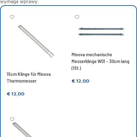
wymaga wprawy.
Minova mechanische
Messerklinge W01 - 30cm lang
(1St.)
15cm Klinge für Minova
Thermomesser
€
12,00
In den Warenkorb legen
€
12,00
In den Warenkorb legen