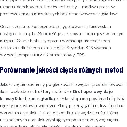
układu oddechowego. Proces jest cichy – możliwa praca w
pomieszczeniach mieszkalnych bez denerwowania sąsiadów.
Ograniczenia to konieczność przygotowania stanowiska i
dostępu do prądu. Mobilność jest zerowa – pracujesz w jednym
miejscu. Grube bloki styropianu wymagają mocniejszego
zasilacza i dłuższego czasu cięcia. Styrodur XPS wymaga
wyższej temperatury niż standardowy EPS.
Porównanie jakości cięcia różnych metod
Jakość cięcia oceniamy po gładkości krawędzi, prostoliniowości i
ilości uszkodzeń struktury materiału.
Drut oporowy daje
krawędź lustrzanie gładką
z lekko stopioną powierzchnią. Nóż
ręczny pozostawia widoczne ślady przeciągania ostrza i drobne
wyrwania granulek. Piła daje szorstką krawędź z dużą ilością
uszkodzonych granulek wystających poza płaszczyznę cięcia.
Nóż termiczny zbliża się jakością do drutu, ale ręczne