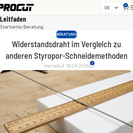
0
DE
PL
Leitfaden
EN
Startseite
Beratung
SK
BERATUNG
CS
Widerstandsdraht im Vergleich zu
HU
anderen Styropor-Schneidemethoden
FR
0
ES
marta
Auf 18.04.2026
IT
UK
RO