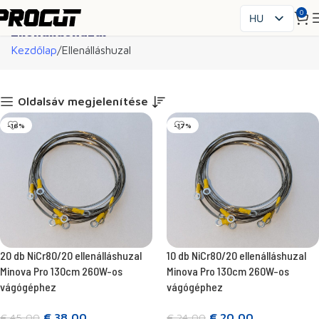
0
HU
Ellenálláshuzal
PL
Kezdőlap
Ellenálláshuzal
EN
SK
CS
Oldalsáv megjelenítése
FR
-16%
-17%
ES
IT
UK
RO
DE
20 db NiCr80/20 ellenálláshuzal
10 db NiCr80/20 ellenálláshuzal
Minova Pro 130cm 260W-os
Minova Pro 130cm 260W-os
vágógéphez
vágógéphez
€
38,00
€
20,00
€
45,00
€
24,00