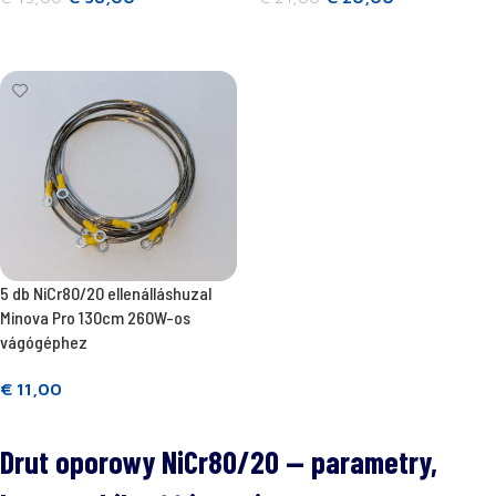
Kosárba teszem
Kosárba teszem
5 db NiCr80/20 ellenálláshuzal
Minova Pro 130cm 260W-os
vágógéphez
€
11,00
Kosárba teszem
Drut oporowy NiCr80/20 — parametry,