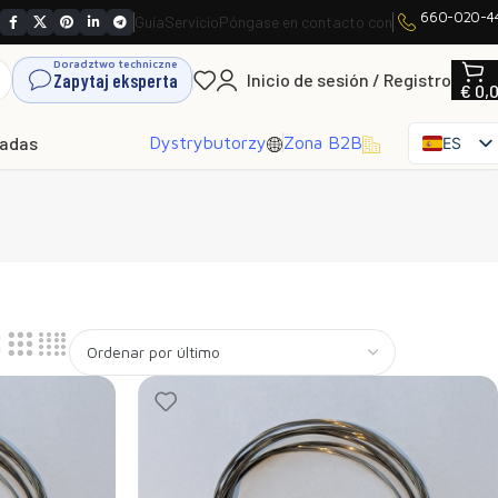
660-020-4
Guía
Servicio
Póngase en contacto con
Doradztwo techniczne
Zapytaj eksperta
Inicio de sesión / Registro
€
0,
hadas
Dystrybutorzy
Zona B2B
ES
PL
EN
SK
CS
HU
FR
IT
UK
RO
DE