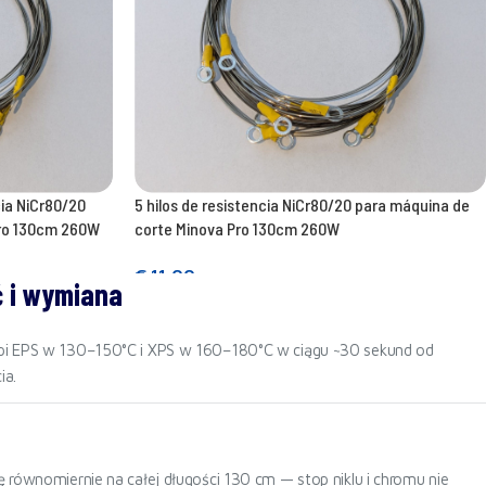
cia NiCr80/20
5 hilos de resistencia NiCr80/20 para máquina de
Pro 130cm 260W
corte Minova Pro 130cm 260W
€
11,00
ć i wymiana
Añadir a la cesta
topi EPS w 130–150°C i XPS w 160–180°C w ciągu ~30 sekund od
ia.
 równomiernie na całej długości 130 cm — stop niklu i chromu nie