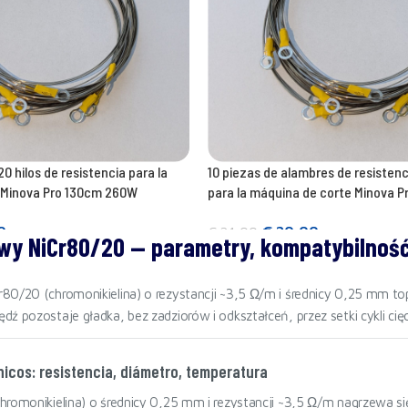
0 hilos de resistencia para la
10 piezas de alambres de resisten
 Minova Pro 130cm 260W
para la máquina de corte Minova 
0
€
20,00
€
24,00
wy NiCr80/20 — parametry, kompatybilnoś
Añadir a la cesta
80/20 (chromonikielina) o rezystancji ~3,5 Ω/m i średnicy 0,25 mm 
ź pozostaje gładka, bez zadziorów i odkształceń, przez setki cykli cięc
icos: resistencia, diámetro, temperatura
hromonikielina) o średnicy 0,25 mm i rezystancji ~3,5 Ω/m nagrzewa się