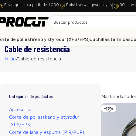
Envío gratuito a partir de 1.000
Polski serwis gwarancyjny
30 lat w 
orte de poliestireno y styrodur (XPS/EPS)
Cuchillas térmicas
Co
Cable de resistencia
Inicio
Cable de resistencia
Categorías de productos
Mostrando todos 
-16%
Accesorios
Corte de poliestireno y styrodur
(XPS/EPS)
Corte de lana y espuma (PIR/PUR)