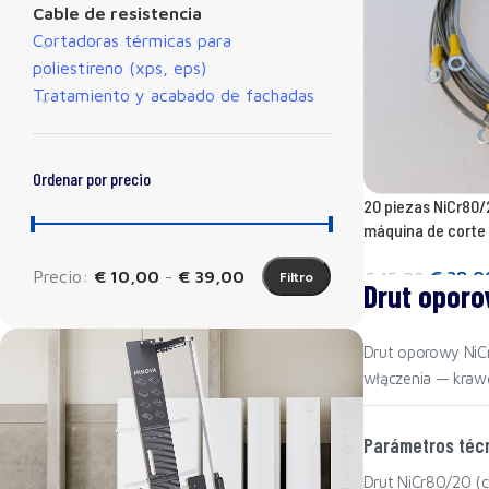
Cable de resistencia
Cortadoras térmicas para
poliestireno (xps, eps)
Tratamiento y acabado de fachadas
Ordenar por precio
20 piezas NiCr80/2
máquina de corte
Precio:
€ 10,00
-
€ 39,00
€
38,0
€
45,00
Filtro
Drut oporo
Añadir a la cesta
Drut oporowy NiCr
włączenia — krawęd
Parámetros técn
Drut NiCr80/20 (c