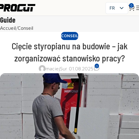
0
FR
PL
Guide
EN
Accueil
Conseil
SK
CONSEIL
CS
Cięcie styropianu na budowie – jak
HU
zorganizować stanowisko pracy?
ES
0
IT
maciej
Sur 01.08.2025
UK
RO
DE