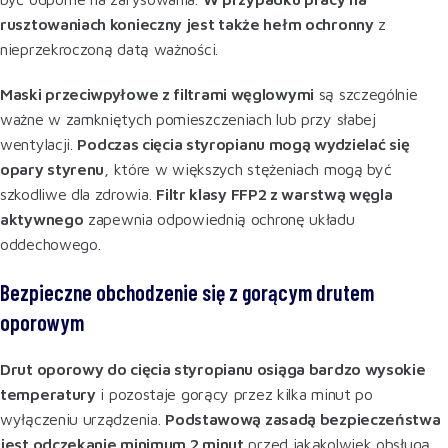
rusztowaniach konieczny jest także hełm ochronny
z
nieprzekroczoną datą ważności
.
Maski przeciwpyłowe z filtrami węglowymi
są szczególnie
ważne w zamkniętych pomieszczeniach lub przy słabej
wentylacji.
Podczas cięcia styropianu mogą wydzielać się
opary styrenu
, które w większych stężeniach mogą być
szkodliwe dla zdrowia.
Filtr klasy FFP2 z warstwą węgla
aktywnego
zapewnia odpowiednią ochronę układu
oddechowego
.
Bezpieczne obchodzenie się z gorącym drutem
oporowym
Drut oporowy do cięcia styropianu osiąga bardzo wysokie
temperatury
i pozostaje gorący przez kilka minut po
wyłączeniu urządzenia.
Podstawową zasadą bezpieczeństwa
jest odczekanie minimum 2 minut
przed jakąkolwiek obsługą