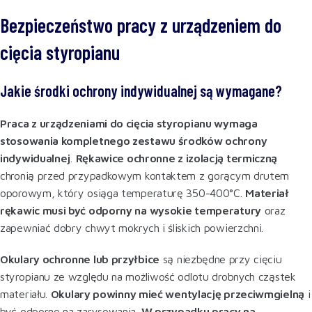
Bezpieczeństwo pracy z urządzeniem do
cięcia styropianu
Jakie środki ochrony indywidualnej są wymagane?
Praca z urządzeniami do cięcia styropianu wymaga
stosowania kompletnego zestawu środków ochrony
indywidualnej
.
Rękawice ochronne z izolacją termiczną
chronią przed przypadkowym kontaktem z gorącym drutem
oporowym, który osiąga temperaturę 350-400°C.
Materiał
rękawic musi być odporny na wysokie temperatury
oraz
zapewniać dobry chwyt mokrych i śliskich powierzchni
.
Okulary ochronne lub przyłbice
są niezbędne przy cięciu
styropianu ze względu na możliwość odlotu drobnych cząstek
materiału.
Okulary powinny mieć wentylację przeciwmgielną
i
być odporne na zarysowania.
W przypadku pracy na