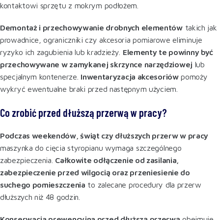
kontaktowi sprzętu z mokrym podłożem.
Demontaż i przechowywanie drobnych elementów
takich jak
prowadnice, ograniczniki czy akcesoria pomiarowe eliminuje
ryzyko ich zagubienia lub kradzieży.
Elementy te powinny być
przechowywane w zamykanej skrzynce narzędziowej
lub
specjalnym kontenerze.
Inwentaryzacja akcesoriów
pomoży
wykryć ewentualne braki przed następnym użyciem.
Co zrobić przed dłuższą przerwą w pracy?
Podczas weekendów, świąt czy dłuższych przerw w pracy
maszynka do cięcia styropianu wymaga szczególnego
zabezpieczenia.
Całkowite odłączenie od zasilania,
zabezpieczenie przed wilgocią oraz przeniesienie do
suchego pomieszczenia
to zalecane procedury dla przerw
dłuższych niż 48 godzin
.
Konserwacja prewencyjna przed dłuższą przerwą
obejmuje