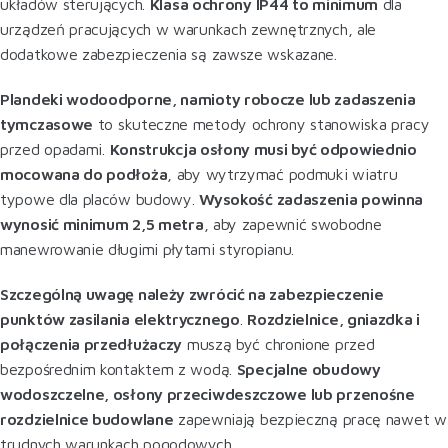
układów sterujących
.
Klasa ochrony IP44 to minimum
dla
urządzeń pracujących w warunkach zewnętrznych, ale
dodatkowe zabezpieczenia są zawsze wskazane
.
Plandeki wodoodporne, namioty robocze lub zadaszenia
tymczasowe
to skuteczne metody ochrony stanowiska pracy
przed opadami.
Konstrukcja osłony musi być odpowiednio
mocowana do podłoża
, aby wytrzymać podmuki wiatru
typowe dla placów budowy.
Wysokość zadaszenia powinna
wynosić minimum 2,5 metra
, aby zapewnić swobodne
manewrowanie długimi płytami styropianu
.
Szczególną uwagę należy zwrócić na zabezpieczenie
punktów zasilania elektrycznego
.
Rozdzielnice, gniazdka i
połączenia przedłużaczy
muszą być chronione przed
bezpośrednim kontaktem z wodą.
Specjalne obudowy
wodoszczelne, osłony przeciwdeszczowe lub przenośne
rozdzielnice budowlane
zapewniają bezpieczną pracę nawet w
trudnych warunkach pogodowych.