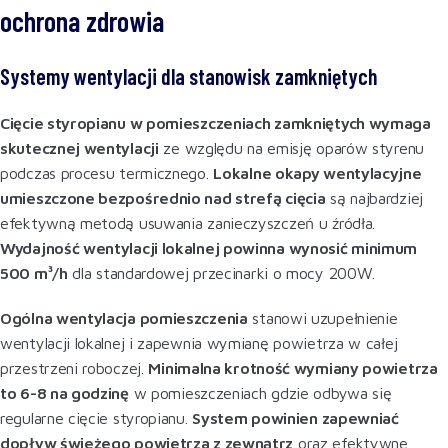
ochrona zdrowia
Systemy wentylacji dla stanowisk zamkniętych
Cięcie styropianu w pomieszczeniach zamkniętych wymaga
skutecznej wentylacji
ze względu na emisję oparów styrenu
podczas procesu termicznego.
Lokalne okapy wentylacyjne
umieszczone bezpośrednio nad strefą cięcia
są najbardziej
efektywną metodą usuwania zanieczyszczeń u źródła.
Wydajność wentylacji lokalnej powinna wynosić minimum
500 m³/h
dla standardowej przecinarki o mocy 200W
.
Ogólna wentylacja pomieszczenia
stanowi uzupełnienie
wentylacji lokalnej i zapewnia wymianę powietrza w całej
przestrzeni roboczej.
Minimalna krotność wymiany powietrza
to 6-8 na godzinę
w pomieszczeniach gdzie odbywa się
regularne cięcie styropianu.
System powinien zapewniać
dopływ świeżego powietrza z zewnątrz
oraz efektywne