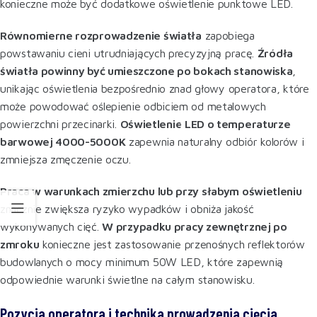
konieczne może być dodatkowe oświetlenie punktowe LED.
Równomierne rozprowadzenie światła
zapobiega
powstawaniu cieni utrudniających precyzyjną pracę.
Źródła
światła powinny być umieszczone po bokach stanowiska
,
unikając oświetlenia bezpośrednio znad głowy operatora, które
może powodować oślepienie odbiciem od metalowych
powierzchni przecinarki.
Oświetlenie LED o temperaturze
barwowej 4000-5000K
zapewnia naturalny odbiór kolorów i
zmniejsza zmęczenie oczu
.
Praca w warunkach zmierzchu lub przy słabym oświetleniu
znacznie zwiększa ryzyko wypadków i obniża jakość
wykonywanych cięć.
W przypadku pracy zewnętrznej po
zmroku
konieczne jest zastosowanie przenośnych reflektorów
budowlanych o mocy minimum 50W LED, które zapewnią
odpowiednie warunki świetlne na całym stanowisku
.
Pozycja operatora i technika prowadzenia cięcia