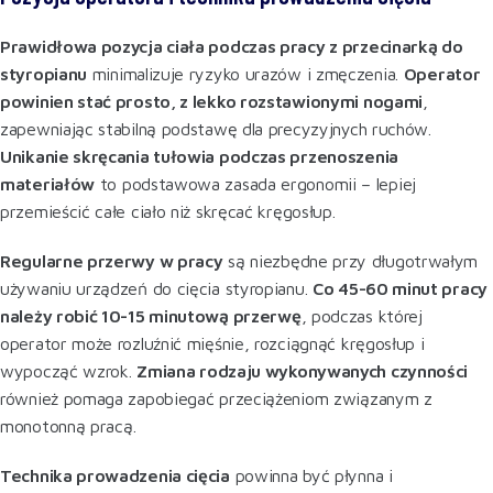
Prawidłowa pozycja ciała podczas pracy z przecinarką do
styropianu
minimalizuje ryzyko urazów i zmęczenia.
Operator
powinien stać prosto, z lekko rozstawionymi nogami
,
zapewniając stabilną podstawę dla precyzyjnych ruchów.
Unikanie skręcania tułowia podczas przenoszenia
materiałów
to podstawowa zasada ergonomii – lepiej
przemieścić całe ciało niż skręcać kręgosłup
.
Regularne przerwy w pracy
są niezbędne przy długotrwałym
używaniu urządzeń do cięcia styropianu.
Co 45-60 minut pracy
należy robić 10-15 minutową przerwę
, podczas której
operator może rozluźnić mięśnie, rozciągnąć kręgosłup i
wypocząć wzrok.
Zmiana rodzaju wykonywanych czynności
również pomaga zapobiegać przeciążeniom związanym z
monotonną pracą
.
Technika prowadzenia cięcia
powinna być płynna i