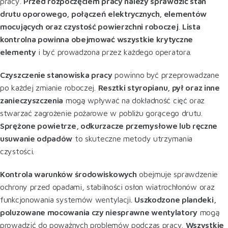
pracy.
Przed rozpoczęciem pracy należy sprawdzić stan
drutu oporowego, połączeń elektrycznych, elementów
mocujących oraz czystość powierzchni roboczej
.
Lista
kontrolna powinna obejmować wszystkie krytyczne
elementy
i być prowadzona przez każdego operatora
.
Czyszczenie stanowiska pracy
powinno być przeprowadzane
po każdej zmianie roboczej.
Resztki styropianu, pył oraz inne
zanieczyszczenia
mogą wpływać na dokładność cięć oraz
stwarzać zagrożenie pożarowe w pobliżu gorącego drutu.
Sprężone powietrze, odkurzacze przemysłowe lub ręczne
usuwanie odpadów
to skuteczne metody utrzymania
czystości.
Kontrola warunków środowiskowych
obejmuje sprawdzenie
ochrony przed opadami, stabilności osłon wiatrochłonów oraz
funkcjonowania systemów wentylacji.
Uszkodzone plandeki,
poluzowane mocowania czy niesprawne wentylatory
mogą
prowadzić do poważnych problemów podczas pracy.
Wszystkie