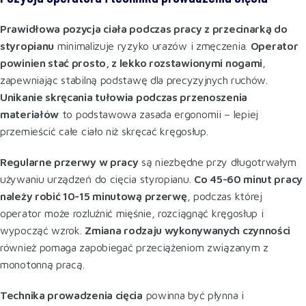
Prawidłowa pozycja ciała podczas pracy z przecinarką do
styropianu
minimalizuje ryzyko urazów i zmęczenia.
Operator
powinien stać prosto, z lekko rozstawionymi nogami
,
zapewniając stabilną podstawę dla precyzyjnych ruchów.
Unikanie skręcania tułowia podczas przenoszenia
materiałów
to podstawowa zasada ergonomii – lepiej
przemieścić całe ciało niż skręcać kręgosłup
.
Regularne przerwy w pracy
są niezbędne przy długotrwałym
używaniu urządzeń do cięcia styropianu.
Co 45-60 minut pracy
należy robić 10-15 minutową przerwę
, podczas której
operator może rozluźnić mięśnie, rozciągnąć kręgosłup i
wypocząć wzrok.
Zmiana rodzaju wykonywanych czynności
również pomaga zapobiegać przeciążeniom związanym z
monotonną pracą
.
Technika prowadzenia cięcia
powinna być płynna i