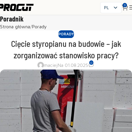
0
PL
EN
Poradnik
SK
Strona główna
Porady
CS
PORADY
HU
Cięcie styropianu na budowie – jak
FR
zorganizować stanowisko pracy?
ES
0
IT
maciej
Na 01.08.2025
UK
RO
DE