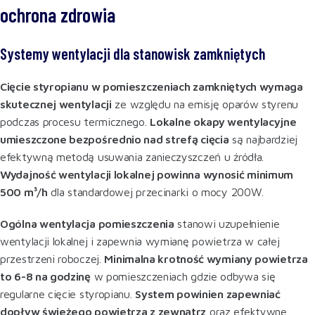
ochrona zdrowia
Systemy wentylacji dla stanowisk zamkniętych
Cięcie styropianu w pomieszczeniach zamkniętych wymaga
skutecznej wentylacji
ze względu na emisję oparów styrenu
podczas procesu termicznego.
Lokalne okapy wentylacyjne
umieszczone bezpośrednio nad strefą cięcia
są najbardziej
efektywną metodą usuwania zanieczyszczeń u źródła.
Wydajność wentylacji lokalnej powinna wynosić minimum
500 m³/h
dla standardowej przecinarki o mocy 200W
.
Ogólna wentylacja pomieszczenia
stanowi uzupełnienie
wentylacji lokalnej i zapewnia wymianę powietrza w całej
przestrzeni roboczej.
Minimalna krotność wymiany powietrza
to 6-8 na godzinę
w pomieszczeniach gdzie odbywa się
regularne cięcie styropianu.
System powinien zapewniać
dopływ świeżego powietrza z zewnątrz
oraz efektywne