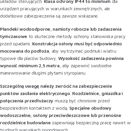
układów sterujących
.
Klasa ochrony IP44 to minimum
dla
urządzeń pracujących w warunkach zewnętrznych, ale
dodatkowe zabezpieczenia są zawsze wskazane
.
Plandeki wodoodporne, namioty robocze lub zadaszenia
tymczasowe
to skuteczne metody ochrony stanowiska pracy
przed opadami.
Konstrukcja osłony musi być odpowiednio
mocowana do podłoża
, aby wytrzymać podmuki wiatru
typowe dla placów budowy.
Wysokość zadaszenia powinna
wynosić minimum 2,5 metra
, aby zapewnić swobodne
manewrowanie długimi płytami styropianu
.
Szczególną uwagę należy zwrócić na zabezpieczenie
punktów zasilania elektrycznego
.
Rozdzielnice, gniazdka i
połączenia przedłużaczy
muszą być chronione przed
bezpośrednim kontaktem z wodą.
Specjalne obudowy
wodoszczelne, osłony przeciwdeszczowe lub przenośne
rozdzielnice budowlane
zapewniają bezpieczną pracę nawet w
trudnych warunkach pogodowych.