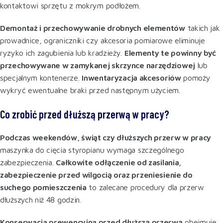
kontaktowi sprzętu z mokrym podłożem.
Demontaż i przechowywanie drobnych elementów
takich jak
prowadnice, ograniczniki czy akcesoria pomiarowe eliminuje
ryzyko ich zagubienia lub kradzieży.
Elementy te powinny być
przechowywane w zamykanej skrzynce narzędziowej
lub
specjalnym kontenerze.
Inwentaryzacja akcesoriów
pomoży
wykryć ewentualne braki przed następnym użyciem.
Co zrobić przed dłuższą przerwą w pracy?
Podczas weekendów, świąt czy dłuższych przerw w pracy
maszynka do cięcia styropianu wymaga szczególnego
zabezpieczenia.
Całkowite odłączenie od zasilania,
zabezpieczenie przed wilgocią oraz przeniesienie do
suchego pomieszczenia
to zalecane procedury dla przerw
dłuższych niż 48 godzin
.
Konserwacja prewencyjna przed dłuższą przerwą
obejmuje