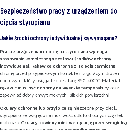
Bezpieczeństwo pracy z urządzeniem do
cięcia styropianu
Jakie środki ochrony indywidualnej są wymagane?
Praca z urządzeniami do cięcia styropianu wymaga
stosowania kompletnego zestawu środków ochrony
indywidualnej
.
Rękawice ochronne z izolacją termiczną
chronią przed przypadkowym kontaktem z gorącym drutem
oporowym, który osiąga temperaturę 350-400°C.
Materiał
rękawic musi być odporny na wysokie temperatury
oraz
zapewniać dobry chwyt mokrych i śliskich powierzchni
.
Okulary ochronne lub przyłbice
są niezbędne przy cięciu
styropianu ze względu na możliwość odlotu drobnych cząstek
materiału.
Okulary powinny mieć wentylację przeciwmgielną
i
być odporne na zarysowania.
W przypadku pracy na