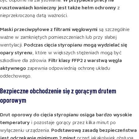
rusztowaniach konieczny jest także hełm ochronny
z
nieprzekroczoną datą ważności
.
Maski przeciwpyłowe z filtrami węglowymi
są szczególnie
ważne w zamkniętych pomieszczeniach lub przy słabej
wentylacji.
Podczas cięcia styropianu mogą wydzielać się
opary styrenu
, które w większych stężeniach mogą być
szkodliwe dla zdrowia.
Filtr klasy FFP2 z warstwą węgla
aktywnego
zapewnia odpowiednią ochronę układu
oddechowego
.
Bezpieczne obchodzenie się z gorącym drutem
oporowym
Drut oporowy do cięcia styropianu osiąga bardzo wysokie
temperatury
i pozostaje gorący przez kilka minut po
wyłączeniu urządzenia.
Podstawową zasadą bezpieczeństwa
jest odczekanie minimum 2 minut
przed jakąkolwiek obsługą