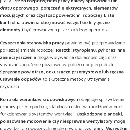
pracy.
Przed rozpoczęciem pracy należy sprawdzić stan
drutu oporowego, połączeń elektrycznych, elementów
mocujących oraz czystość powierzchni roboczej
.
Lista
kontrolna powinna obejmować wszystkie krytyczne
elementy
i być prowadzona przez każdego operatora
.
Czyszczenie stanowiska pracy
powinno być przeprowadzane
po każdej zmianie roboczej.
Resztki styropianu, pył oraz inne
zanieczyszczenia
mogą wpływać na dokładność cięć oraz
stwarzać zagrożenie pożarowe w pobliżu gorącego drutu.
Sprężone powietrze, odkurzacze przemysłowe lub ręczne
usuwanie odpadów
to skuteczne metody utrzymania
czystości.
Kontrola warunków środowiskowych
obejmuje sprawdzenie
ochrony przed opadami, stabilności osłon wiatrochłonów oraz
funkcjonowania systemów wentylacji.
Uszkodzone plandeki,
poluzowane mocowania czy niesprawne wentylatory
mogą
prowadzić do poważnych problemów podczas pracy.
Wszystkie