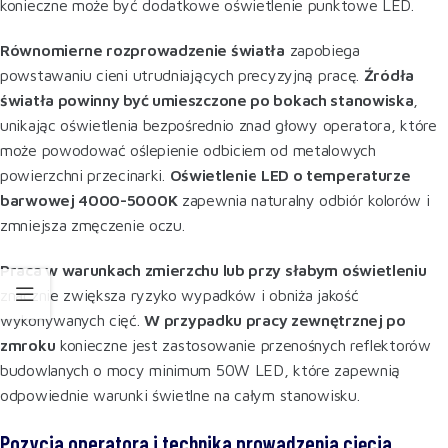
konieczne może być dodatkowe oświetlenie punktowe LED.
Równomierne rozprowadzenie światła
zapobiega
powstawaniu cieni utrudniających precyzyjną pracę.
Źródła
światła powinny być umieszczone po bokach stanowiska
,
unikając oświetlenia bezpośrednio znad głowy operatora, które
może powodować oślepienie odbiciem od metalowych
powierzchni przecinarki.
Oświetlenie LED o temperaturze
barwowej 4000-5000K
zapewnia naturalny odbiór kolorów i
zmniejsza zmęczenie oczu
.
Praca w warunkach zmierzchu lub przy słabym oświetleniu
znacznie zwiększa ryzyko wypadków i obniża jakość
wykonywanych cięć.
W przypadku pracy zewnętrznej po
zmroku
konieczne jest zastosowanie przenośnych reflektorów
budowlanych o mocy minimum 50W LED, które zapewnią
odpowiednie warunki świetlne na całym stanowisku
.
Pozycja operatora i technika prowadzenia cięcia