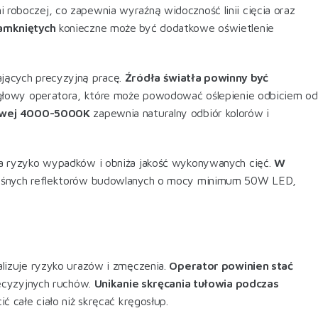
 roboczej, co zapewnia wyraźną widoczność linii cięcia oraz
amkniętych
konieczne może być dodatkowe oświetlenie
jących precyzyjną pracę.
Źródła światła powinny być
d głowy operatora, które może powodować oślepienie odbiciem od
wowej 4000-5000K
zapewnia naturalny odbiór kolorów i
a ryzyko wypadków i obniża jakość wykonywanych cięć.
W
nośnych reflektorów budowlanych o mocy minimum 50W LED,
lizuje ryzyko urazów i zmęczenia.
Operator powinien stać
recyzyjnych ruchów.
Unikanie skręcania tułowia podczas
 całe ciało niż skręcać kręgosłup
.