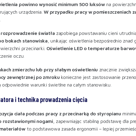
wietlenia powinno wynosić minimum 500 luksów
na powierzchni
rujących urządzenia.
W przypadku pracy w pomieszczeniach z
.
rozprowadzenie światła
zapobiega powstawaniu cieni utrudnia
po bokach stanowiska
, unikając oświetlenia bezpośrednio zna
ierzchni przecinarki.
Oświetlenie LED o temperaturze bar
czenie oczu
.
kach zmierzchu lub przy słabym oświetleniu
znacznie zwiększ
acy zewnętrznej po zmroku
konieczne jest zastosowanie prze
 odpowiednie warunki świetlne na całym stanowisku
.
atora i technika prowadzenia cięcia
zycja ciała podczas pracy z przecinarką do styropianu
minima
ko rozstawionymi nogami
, zapewniając stabilną podstawę dla p
 materiałów
to podstawowa zasada ergonomii – lepiej przemieścić