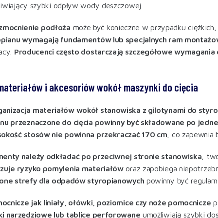
liwiający szybki odpływ wody deszczowej.
mocnienie podłoża
może być konieczne w przypadku ciężkich, 
ropianu wymagają fundamentów lub specjalnych ram montaż
acy.
Producenci często dostarczają szczegółowe wymagania
materiałów i akcesoriów wokół maszynki do cięcia
anizacja materiałów wokół stanowiska z gilotynami do styro
anu przeznaczone do cięcia powinny być składowane po jednej
okość stosów nie powinna przekraczać 170 cm
, co zapewnia 
menty należy odkładać po przeciwnej stronie stanowiska
, tw
izuje ryzyko pomylenia materiałów
oraz zapobiega niepotrzebn
one strefy dla odpadów styropianowych
powinny być regularn
ocnicze jak liniały, ołówki, poziomice czy noże pomocnicze
po
ki narzędziowe lub tablice perforowane
umożliwiają szybki do