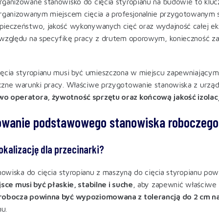
ganizowane stanowisko do cięcia styropianu na budowie to klucz
rganizowanym miejscem cięcia a profesjonalnie przygotowanym s
ieczeństwo, jakość wykonywanych cięć oraz wydajność całej ek
względu na specyfikę pracy z drutem oporowym, konieczność zas
.
ęcia styropianu musi być umieszczona w miejscu zapewniającym 
zne warunki pracy. Właściwe przygotowanie stanowiska z urządz
o operatora, żywotność sprzętu oraz końcową jakość izolacj
towanie podstawowego stanowiska roboczego
okalizację dla przecinarki?
anowiska do cięcia styropianu z maszyną do cięcia styropianu po
sce musi być płaskie, stabilne i suche
, aby zapewnić właściwe 
robocza powinna być wypoziomowana z tolerancją do 2 cm n
nu.