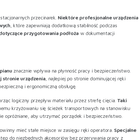
stacjonarnych przecinarek.
Niektóre profesjonalne urządzenia
owych
, które zapewniają dodatkową stabilność podczas
 dotyczące przygotowania podłoża
w dokumentacji
pianu
znacznie wpływa na płynność pracy i bezpieczeństwo.
 stronie urządzenia
, najlepiej po stronie dominującej ręki
bezpieczną i ergonomiczną obsługę
.
orząc logiczny przepływ materiału przez strefę cięcia.
Taki
emu krzyżowaniu się ścieżek transportowych na stanowisku
ie opróżniane, aby utrzymać porządek i bezpieczeństwo
.
winny mieć stałe miejsce w zasięgu ręki operatora.
Specjalne
stęp do niezbędnych akcesoriów bez przerywania pracy z