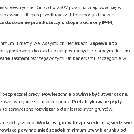
narki elektrycznej. Gniazdko 230V powinno znajdować się w
stosowania długich przedłużaczy, które mogą stanowić
zastosowanie przedłużaczy o stopniu ochrony IP44
,
nimum 3 metry we wszystkich kierunkach.
Zapewnia to
o przypadkowego kontaktu osób postronnych z gorącym drutem
owane
taśmami ostrzegawczymi lub barierkami, szczególnie w
i bezpiecznej pracy.
Powierzchnia powinna być utwardzona,
zowej w rejonie stanowiska pracy.
Prefabrykowane płyty
e
to sprawdzone rozwiązania dla niestabilnych gruntów
.
wa elektrycznego.
Woda i wilgoć w bezpośrednim sąsiedztwie
nowisko powinno mieć spadek minimum 2% w kierunku od