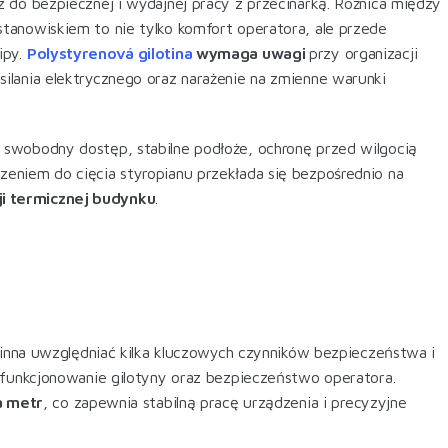
 do bezpiecznej i wydajnej pracy z przecinarką. Różnica między
tanowiskiem to nie tylko komfort operatora, ale przede
ipy.
Polystyrenová gilotina
wymaga uwagi
przy organizacji
ilania elektrycznego oraz narażenie na zmienne warunki
swobodny dostęp, stabilne podłoże, ochronę przed wilgocią
eniem do cięcia styropianu przekłada się bezpośrednio na
i termicznej budynku
.
winna uwzględniać kilka kluczowych czynników bezpieczeństwa i
funkcjonowanie gilotyny oraz bezpieczeństwo operatora.
a metr
, co zapewnia stabilną pracę urządzenia i precyzyjne