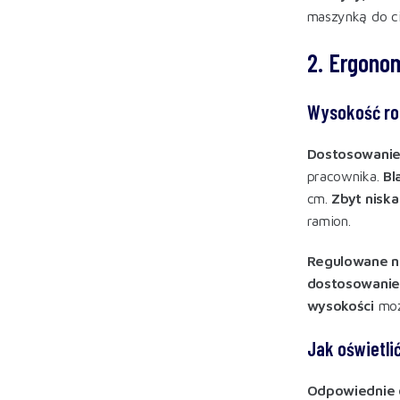
maszynką do ci
2. Ergonom
Wysokość rob
Dostosowanie
pracownika.
Bl
cm.
Zbyt niska
ramion
.
Regulowane n
dostosowanie
wysokości
moż
Jak oświetli
Odpowiednie 