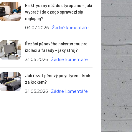
Elektryczny nóż do styropianu – jaki
wybrać i do czego sprawdzi się
najlepiej?
04.07.2026
Žádné komentáře
Řezání pěnového polystyrenu pro
izolaci a fasády - jaký stroj?
31.05.2026
Žádné komentáře
Jak řezat pěnový polystyren - krok
za krokem?
31.05.2026
Žádné komentáře