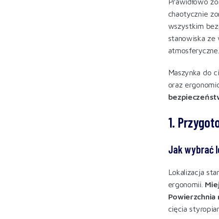
Prawidłowo zor
chaotycznie zo
wszystkim bezp
stanowiska ze 
atmosferyczne
Maszynka do ci
oraz ergonomic
bezpieczeństw
1. Przygo
Jak wybrać l
Lokalizacja st
ergonomii.
Miej
Powierzchnia 
cięcia styropia