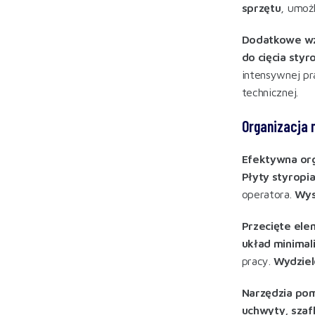
sprzętu
, umoż
Dodatkowe wz
do cięcia sty
intensywnej pr
technicznej.
Organizacja 
Efektywna org
Płyty styropi
operatora.
Wys
Przecięte ele
układ minimal
pracy.
Wydziel
Narzędzia pom
uchwyty, szaf