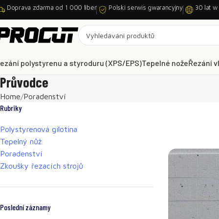
Doprava zdarma od 1 000 liber
Polski serwis gwarancyjny
30 lat w
ezání polystyrenu a styroduru (XPS/EPS)
Tepelné nože
Řezání v
Průvodce
Home
Poradenství
Rubriky
Polystyrenová gilotina
Tepelný nůž
Poradenství
Zkoušky řezacích strojů
Poslední záznamy