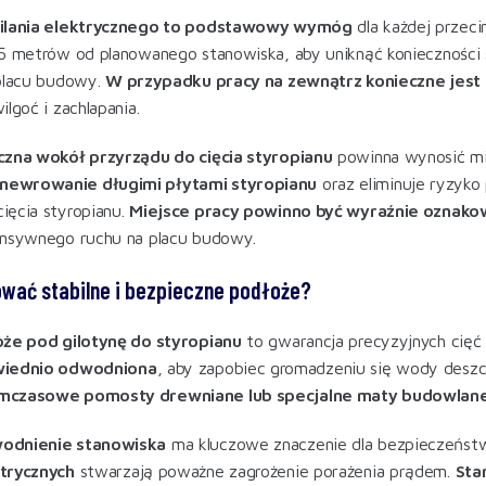
silania elektrycznego to podstawowy wymóg
dla każdej przeci
5 metrów od planowanego stanowiska, aby uniknąć konieczności 
 placu budowy.
W przypadku pracy na zewnątrz konieczne jest 
lgoć i zachlapania.
czna wokół przyrządu do cięcia styropianu
powinna wynosić mi
ewrowanie długimi płytami styropianu
oraz eliminuje ryzyk
ęcia styropianu.
Miejsce pracy powinno być wyraźnie oznak
ensywnego ruchu na placu budowy.
wać stabilne i bezpieczne podłoże?
oże pod gilotynę do styropianu
to gwarancja precyzyjnych cięć 
wiednio odwodniona
, aby zapobiec gromadzeniu się wody deszc
mczasowe pomosty drewniane lub specjalne maty budowlan
odnienie stanowiska
ma kluczowe znaczenie dla bezpieczeńst
trycznych
stwarzają poważne zagrożenie porażenia prądem.
Sta