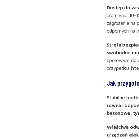
Dostęp do za
promieniu 10-1
zagrożenie na
odpornych na wi
Strefa bezpie
swobodne man
oporowym do ci
przypadku int
Jak przygoto
Stabilne podł
równa i odpo
betonowe, ty
Właściwe odw
urządzeń elek