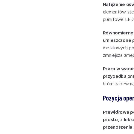
Natężenie oś
elementów ste
punktowe LED
Równomierne 
umieszczone 
metalowych pow
zmniejsza zmę
Praca w warun
przypadku pr
które zapewnią
Pozycja oper
Prawidłowa po
prosto, z lek
przenoszenia