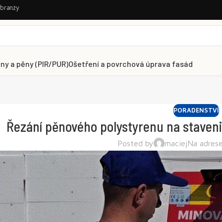
 branży
lny a pěny (PIR/PUR)
Ošetření a povrchová úprava fasád
PORADENSTVÍ
Řezání pěnového polystyrenu na staveniš
Posted by
maciej
Na adrese