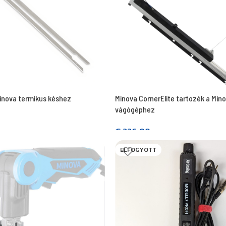
nova termikus késhez
Minova CornerElite tartozék a Mino
vágógéphez
€
336,00
Tovább olvasom
ELFOGYOTT