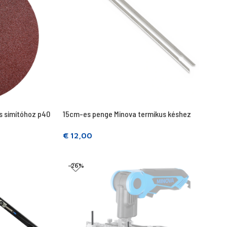
cs simítóhoz p40
15cm-es penge Minova termikus késhez
€
12,00
Kosárba teszem
-26%