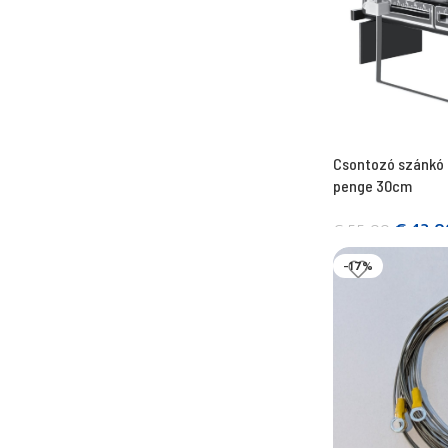
Csontozó szánkó 
penge 30cm
€
43,0
€
55,00
Kosárba teszem
-17%