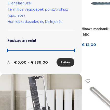
Ellenálláshuzal
Termikus vágógépek polisztirolhoz
(xps, eps)
Homlokzatkezelés és befejezés
Minova mechaniku
(1db)
Rendezés ár szerint
€
12,00
Kosárba teszem
Ár:
€ 5,00
-
€ 336,00
Szűrés