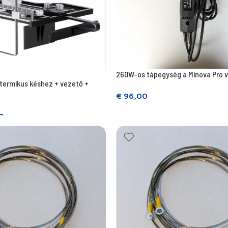
260W-os tápegység a Minova Pro
termikus késhez + vezető +
€
96,00
Tovább olvasom
0