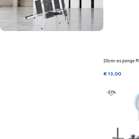
A legerősebb vágógép
BESTSELLER - MINOVA 260W
20cm-es penge Mi
€
13,00
Kosárba teszem
-22%