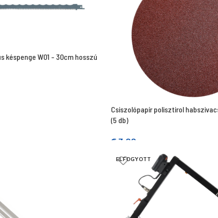
s késpenge W01 - 30cm hosszú
Csiszolópapír polisztirol habsziva
(5 db)
€
7,00
Tovább olvasom
ELFOGYOTT