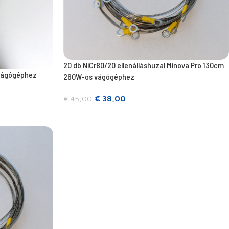
20 db NiCr80/20 ellenálláshuzal Minova Pro 130cm
 vágógéphez
260W-os vágógéphez
€
38,00
€
45,00
Kosárba teszem