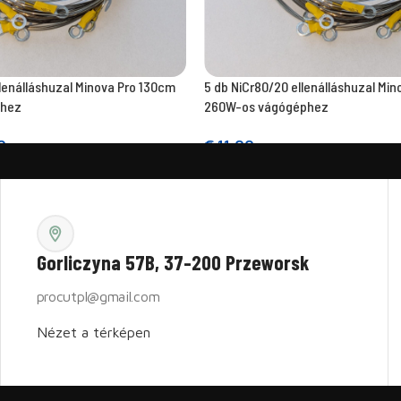
llenálláshuzal Minova Pro 130cm
5 db NiCr80/20 ellenálláshuzal Mi
phez
260W-os vágógéphez
0
€
11,00
Kosárba teszem
Gorliczyna 57B, 37-200 Przeworsk
procutpl@gmail.com
Nézet a térképen