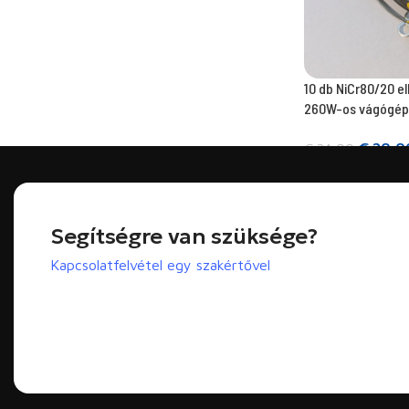
10 db NiCr80/20 e
260W-os vágógé
€
20,0
€
24,00
Kosárba teszem
Segítségre van szüksége?
Kapcsolatfelvétel egy szakértővel