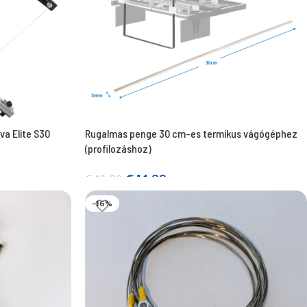
va Elite S30
Rugalmas penge 30 cm-es termikus vágógéphez
(profilozáshoz)
€
14,00
€
19,00
Kosárba teszem
-16%