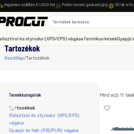
Ingyenes szállítás £1,000-tól
Polski serwis gwarancyjny
30 lat w br
olisztirol és styrodur (XPS/EPS) vágása
Termikus kések
Gyapjú 
Tartozékok
Kezdőlap
Tartozékok
Termékkategóriák
Mind a(z) 11 talá
Tartozékok
Polisztirol és styrodur (XPS/EPS)
vágása
Gyapjú és hab (PIR/PUR) vágása