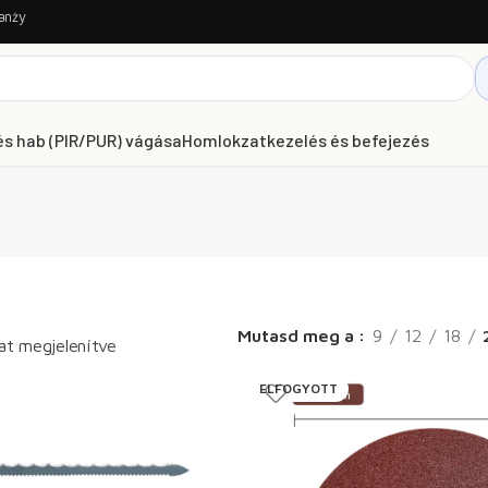
anży
és hab (PIR/PUR) vágása
Homlokzatkezelés és befejezés
Mutasd meg a
9
12
18
lat megjelenítve
ELFOGYOTT