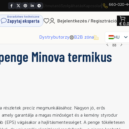
660-020-4
Útmutató
Szolgáltatás
Kapcsolat
Doradztwo techniczne
Zapytaj eksperta
Bejelentkezés / Regisztráció
€
0,
Dystrybutorzy
B2B zóna
HU
PL
penge Minova termikus
EN
SK
CS
FR
ES
IT
UK
a részletek precíz megmunkálásához. Nagyon jó, erős
RO
, amely garantálja a magas minőséget és a kemény styrodur
DE
hab (EPS) vágásakor a hajlításmentességet. A penge tökéletesen