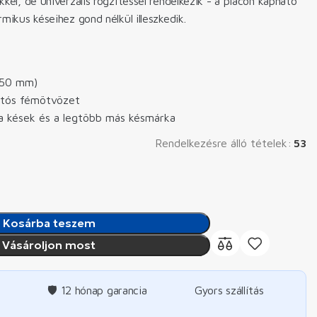
el, de univerzális rögzítéssel rendelkezik - a piacon kapható
mikus késeihez gond nélkül illeszkedik.
150 mm)
rtós fémötvözet
a kések és a legtöbb más késmárka
Rendelkezésre álló tételek:
53
Kosárba teszem
Vásároljon most
🛡️ 12 hónap garancia
Gyors szállítás