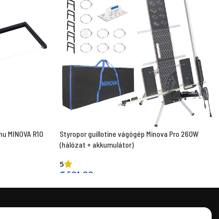
anu MINOVA R10
Styropor guillotine vágógép Minova Pro 260W
(hálózat + akkumulátor)
5
€
501,00
Kosárba teszem