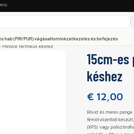
anży
és hab (PIR/PUR) vágása
Homlokzatkezelés és befejezés
 Minova termikus késhez
15cm-es 
késhez
€
12,00
Rövid és merev penge 
fémötvözetből készült
(XPS) vagy polisztirol