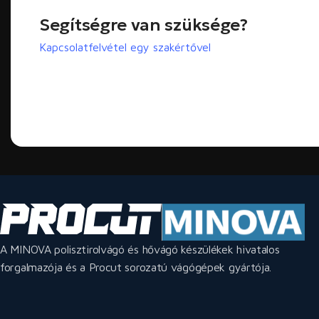
Segítségre van szüksége?
Kapcsolatfelvétel egy szakértővel
A MINOVA polisztirolvágó és hővágó készülékek hivatalos
forgalmazója és a Procut sorozatú vágógépek gyártója.