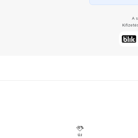
A s
Kifizet
-6%
ÚJ