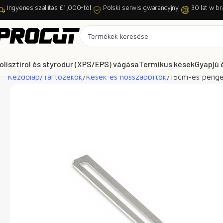
Ingyenes szállítás £1,000-tól
Polski serwis gwarancyjny
30 lat w br
olisztirol és styrodur (XPS/EPS) vágása
Termikus kések
Gyapjú 
Kezdőlap
Tartozékok
Kések és hosszabbítók
15cm-es penge