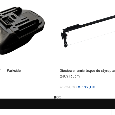
T → Parkside
Sieciowe ramie tnące do styropi
230V 136cm
€
192,00
€
204,00
em
Kosárba teszem