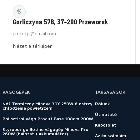
Gorliczyna 57B, 37-200 Przeworsk
procutpl@gmail.com
Nézet a térképen
VÁGÓGÉPEK
TÁRSASÁGOK
Nóż Termiczny Minova 30Y 250W 6 ostrzy
Rólunk
chłodzenie powietrzem
Útmutató
Polisztirol vágó Procut Base 108cm 200W
Kapcsolat
Styropor guillotine vágógép Minova Pro
260W (hálózat + akkumulátor)
Az én számlám