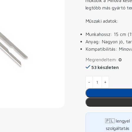
működik a Minova késekk
legtöbb más gyártó ter
Műszaki adatok:
Munkahossz: 15 cm (
Anyag: Nagyon jó, ta
Kompatibilitás: Minov
Megrendeltem:
0
53 készleten
🇵🇱 lengyel
szolgáltatás