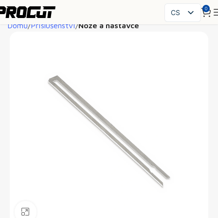
0
CS
Domů
Příslušenství
Nože a nástavce
PL
EN
SK
HU
FR
ES
IT
UK
RO
DE
Klikněte pro zvětšení